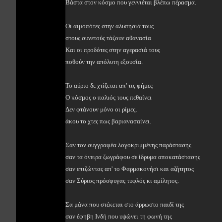
Βάστα στον κόσμο που γεννιέται βλέπω πέρασμα.
Οι αιμοπότες στην αλυπησιά τους
στους συνετούς τάζουν αθανασία
Και οι προδότες στην αγερασιά τους
ποθούν την απόλυτη εξουσία.
Το αύριο δε χτίζεται απ' τις φήμες
Ο κόσμος ο παλιός τους πεθαίνει
Δεν φτάνουν μόνο οι ρίμες,
άκου το χτες πως βαριανασαίνει.
Σαν τον συγγραφέα λογοκριμμένης παράστασης
σαν τα όνειρα ζωγράφου σε ίδρυμα αποκατάστασης
σαν επιζώντας απ' το Φαρμακονήσι και αζήτητος
σαν Σύριος πρόσφυγας τυφλός κι αμίλητος.
Σα μάνα που στέκεται στο άρρωστο παιδί της
σαν έφηβη Ινδή που υψώνει τη φωνή της