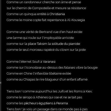
Comme un randonneur cherche son âme et pense
sur le chemin de Compostelle et mesure sa résistance
Comme un quinqua entêté à
Christiania
Comme le moine copte fait repentance à Al-Kousegia
Comme une vérité de Bertrand vue d'en haut existe
une larme qui roule sur l'impitoyable arriviste
comme sur la
place Taksim la solitude du pianiste
comme le seul morceau rapiécé du clown sur la piste
Comme l'éternel Soufi à
Varanasi
comme sur l'iconostase au-dessus des falaises vibre la bougie
Comme en Chine l'inflexible tibétaine exilée
comme au Chiapas le rire blagueur d'un enfant affamé
α
Tiens bon ! comme aujourd'hui les Juifs et les Roms à Kiev,
comme le séropo à Athènes qui ose et ne se tait pas
comme les
pêcheurs égyptiens à Perama
Tiens bon ! je vois un passage dans ce monde pas à pas