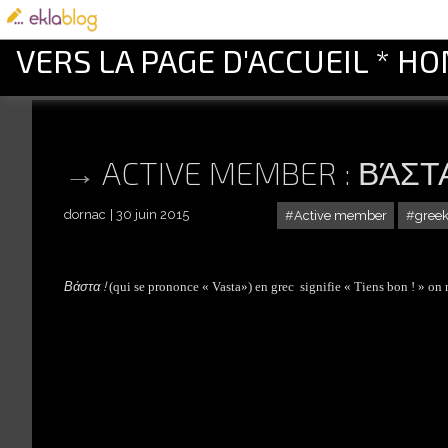
VERS LA PAGE D'ACCUEIL * H
ACTIVE MEMBER : ΒΆΣΤΑ 
dornac
30 juin 2015
Active member
gree
Βάστα !
(qui se prononce « Vasta») en grec signifie « Tiens bon ! » on ne