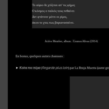
Το αύριο δε χτίζεται απ' τις φήμες
Ο κόσμος ο παλιός τους πεθαίνει
Δεν φτάνουν μόνο οι ρίμες,
άκου το χτες πως βαριανασαίνει.
Active Member, album : Cosmos Alivas (2014)
En bonus,
quelques autres chansons :
Κοίτα πιο πέρα
Regarde plus loin
►
(
) par La Bruja Muerta (autre 