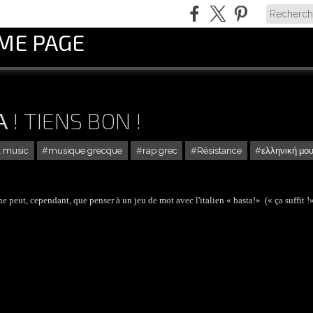
OME PAGE
! TIENS BON !
k music
musique grecque
rap grec
Résistance
ελληνική μο
 peut, cependant, que penser à un jeu de mot avec l'italien « basta!» (« ça suffit !»