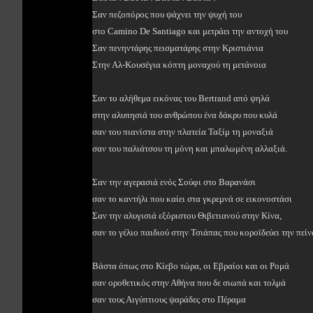
Σαν πεζοπόρος που ψάχνει την ψυχή του
στο Camino De Santiago και μετράει την αντοχή του
Σαν πενηντάρης πεισματάρης στην Κριστιάνια
Στην Αλ-Κουσέγια κόπτη μοναχού τη μετάνοια
Σαν το αλήθεμα εικόνας του Bertrand από ψηλά
στην αλυπησιά του ανθρώπου ένα δάκρυ που κυλά
σαν του πιανίστα στην πλατεία Ταξίμ τη μοναξιά
σαν του παλιάτσου τη μόνη και μπαλωμένη αλλαξιά.
Σαν την αγερασιά ενός Σούφι στο Βαρανάσι
σαν το καντήλι που καίει στα γκρεμνά σε εικονοστάσι
Σαν την αλυγισιά εξόριστου Θιβετιανού στην Κίνα,
σαν το γέλιο παιδιού στην Τσιάπας που κοροϊδεύει την πείν
Βάστα όπως στο Κίεβο τώρα, οι Εβραίοι και οι Ρομά
σαν οροθετικός στην Αθήνα που δε σιωπά και τολμά
σαν τους Αιγύπτιους ψαράδες στο Πέραμα