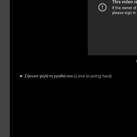
Σήκωσε ψηλά τη γροθιά σου
Lève le poing haut
►
(
)