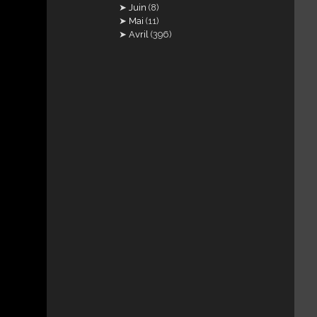
Juin
(8)
Mai
(11)
Avril
(396)