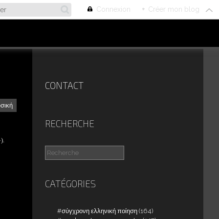
Connexion
+
Créer mon blog
CONTACT
υσική
RECHERCHE
).
CATÉGORIES
σύγχρονη ελληνική ποίηση
(164)