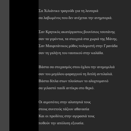
Σα Χιλιάνικο τραγούδι για τη λευτεριά
σα λαβωμένος που δεν ανέχεται την ανημποριά.
Σαν Κρητικός ακατέργαστος βουνίσιος τσοπάνης
σαν τα γερόντια, τα στοιχειά στα χωριά της Μάνης.
Σαν Μαυριτάνικος μύθος πολεμιστή στην Γρανάδα
σαν τη γαλήνη του ναυτικού στην καλάδα.
Βάστα σα στοχασμός στου όχλου την ανεμομιλιά
σαν του μεγάλου φαραγγιού τη διπλή αντιλαλιά.
Βάστα δίπλα στων πλούσιων το αλυχτομανιό
σα γελαστό παιδί αντίκρυ στο θεριό.
Οι αιμοπότες στην αλυπησιά τους
στους συνετούς τάζουν αθανασία
Και οι προδότες στην αγερασιά τους
ποθούν την απόλυτη εξουσία.