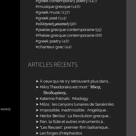
greek contemporary poetry
(147)
musique grecque
(146)
greek music
(137)
greek poet
(114)
ελληνική μουσική
(96)
poésie grecque contemporaine
(95)
Poésie grecque contemporaine
(88)
greek poetry
(46)
chanteur grec
(44)
ARTICLES RÉCENTS
À ceux qui ne s'y retrouvent plus dans...
Mikis Theodorakis est mort * Μίκης
Θεοδωράκης...
Katerina Fotinaki : Mixology
Milos : les canyons lunaires de Sarakiniko
 soins)
impossible, inadmissible : Angelique...
Hector Berlioz : La Revolution grecque...
Pan, la flûte et autres instruments à...
"Les fileuses", premier film balkanique...
Les forges d'Héphaïstos