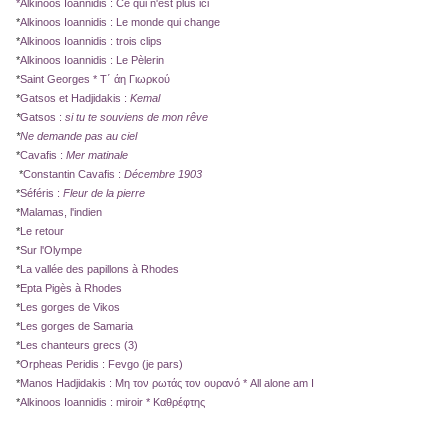
*
Alkinoos Ioannidis : Ce qui n'est plus ici
*
Alkinoos Ioannidis : Le monde qui change
*
Alkinoos Ioannidis : trois clips
*
Alkinoos Ioannidis : Le Pèlerin
*
Saint Georges * Τ΄ άη Γιωρκού
*
Gatsos et Hadjidakis :
Kemal
*
Gatsos :
si tu te souviens de mon rêve
*
Ne demande pas au ciel
*
Cavafis :
Mer matinale
*
Constantin Cavafis :
Décembre 1903
*
Séféris :
Fleur de la pierre
*
Malamas, l'indien
*
Le retour
*
Sur l'Olympe
*
La vallée des papillons à Rhodes
*
Epta Pigès à Rhodes
*
Les gorges de Vikos
*
Les gorges de Samaria
*
Les chanteurs grecs (3)
*
Orpheas Peridis : Fevgo (je pars)
*
Manos Hadjidakis : Μη τον ρωτάς τον
ουρανό * All alone am I
*
Alkinoos Ioannidis : miroir * Καθρέφτης