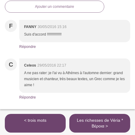
Ajouter un commentaire
F
FANNY
30/05/2016 15:16
Suis d'accord !!!!!!!!!!!!!!!!
Répondre
C
Celeos
29/05/2016 22:17
A ne pas rater: je l'ai vu à Athènes à l'automne dernier: grand
musicien et chanteur, très beaux textes, un Grec comme je les
aime !
Répondre
< trois mots
Les richesses de Véria *
Βέροια >