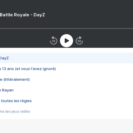
 Battle Royale - DayZ
 DayZ
 a 13 ans (et vous l'avez ignoré)
e (littéralement)
im Rayan
 toutes les règles
s les jeux vidéo
us choquant de Rockstar ? - Le scandale BULLY
e plus moche de Steam