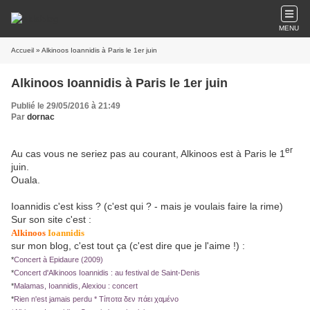
MENU
Accueil
» Alkinoos Ioannidis à Paris le 1er juin
Alkinoos Ioannidis à Paris le 1er juin
Publié le 29/05/2016 à 21:49
Par
dornac
er
Au cas vous ne seriez pas au courant, Alkinoos est à Paris le 1
juin.
Ouala.
Ioannidis c'est kiss ? (c'est qui ? - mais je voulais faire la rime)
Sur son site c'est :
Alkinoos
Ioannidis
sur mon blog, c'est tout ça (c'est dire que je l'aime !) :
*
Concert à Epidaure (2009)
*
Concert d'Alkinoos Ioannidis : au festival de Saint-Denis
*
Malamas, Ioannidis, Alexiou : concert
*
Rien n'est jamais perdu * Τίποτα δεν πάει χαμένο