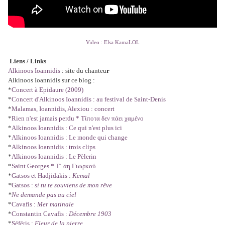
Video : Elsa KamaLOL
Liens / Links
Alkinoos Ioannidis
: site du chanteu
r
Alkinoos Ioannidis sur ce blog :
*
Concert à Epidaure (2009)
*
Concert d'Alkinoos Ioannidis : au festival de Saint-Denis
*
Malamas, Ioannidis, Alexiou : concert
*
Rien n'est jamais perdu * Τίποτα δεν πάει χαμένο
*
Alkinoos Ioannidis : Ce qui n'est plus ici
*
Alkinoos Ioannidis : Le monde qui change
*
Alkinoos Ioannidis : trois clips
*
Alkinoos Ioannidis : Le Pèlerin
*
Saint Georges * Τ΄ άη Γιωρκού
*
Gatsos et Hadjidakis :
Kemal
*
Gatsos :
si tu te souviens de mon rêve
*
Ne demande pas au ciel
*
Cavafis :
Mer matinale
*
Constantin Cavafis :
Décembre 1903
*
Séféris :
Fleur de la pierre