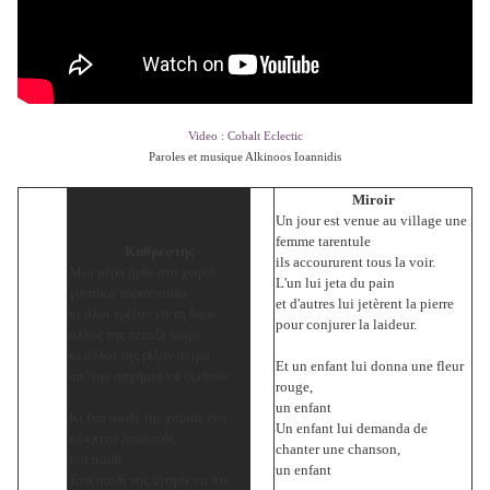
Video : Cobalt Eclectic
Paroles et musique Alkinoos Ioannidis
Miroir
Un jour est venue au village une
femme tarentule
Καθρέφτης
ils accoururent tous la voir.
Μια μέρα ήρθε στο χωριό
L'un lui jeta du pain
γυναίκα ταραντούλα
et d'autres lui jetèrent la pierre
κι όλοι τρέξαν να τη δουν.
pour conjurer la laideur.
άλλος της πέταξε ψωμί
κι άλλοι της ρίξαν πέτρα
Et un enfant lui donna une fleur
απ’ την ασχήμια να σωθούν.
rouge,
un enfant
Κι ένα παιδί της χάρισε ένα
Un enfant lui demanda de
κόκκινο λουλούδι,
chanter une chanson,
ένα παιδί
un enfant
Ένα παιδί της ζήτησε να πει