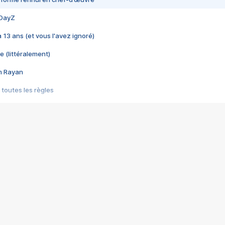
 DayZ
 a 13 ans (et vous l'avez ignoré)
e (littéralement)
im Rayan
 toutes les règles
s les jeux vidéo
us choquant de Rockstar ? - Le scandale BULLY
e plus moche de Steam
du RÊVE tourne au CAUCHEMAR
pendant 8 heures
it… à tort
umiliés par un jeu vidéo