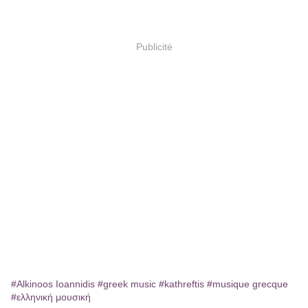
Publicité
#Alkinoos Ioannidis
#greek music
#kathreftis
#musique grecque
#ελληνική μουσική