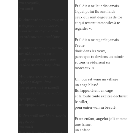
ένα τραγούδι,
Et il dit « ne leur dis jamais
ένα παιδί
à quel point ils sont laids
ceux qui sont dégoûtés de toi
Κι είπε ποτέ σου μην τους πεις
et qui restent immobiles à te
τι άσχημοι που μοιάζουν,
regarder ».
αυτοί που σε σιχαίνονται
μα στέκουν και κοιτάζουν.
Et il dit « ne regarde jamais
l'autre
Κι είπε ποτέ σου μην κοιτάς
droit dans les yeux,
τον άλλον μες τα μάτια,
parce que tu deviens un miroir
γιατί καθρέφτης γίνεσαι
et tous te réduisent en
κι όλοι σε σπαν’ κομμάτια.
morceaux. »
Μια μέρα ήρθε στο χωριό
Un jour est venu au village
άγγελος πληγωμένος.
un ange blessé
Τον φέρανε σε ένα κλουβί
Ils l'apportèrent en cage
κι έκοβε εισιτήριο ο κόσμος
et la foule toute excitée déchirait
αγριεμένος,
le billet,
την ομορφιά του για να δει.
pour entrer voir sa beauté.
Κι ένα παιδί σαν δάκρυ ωραίο
Et un enfant, angelot joli comme
αγγελούδι,
une larme,
ένα παιδί
un enfant
Ένα παιδί του ζήτησε να πει