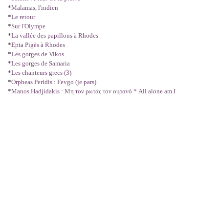
*
Malamas, l'indien
*
Le retour
*
Sur l'Olympe
*
La vallée des papillons à Rhodes
*
Epta Pigès à Rhodes
*
Les gorges de Vikos
*
Les gorges de Samaria
*
Les chanteurs grecs (3)
*
Orpheas Peridis : Fevgo (je pars)
*
Manos Hadjidakis : Μη τον ρωτάς τον
ουρανό * All alone am I