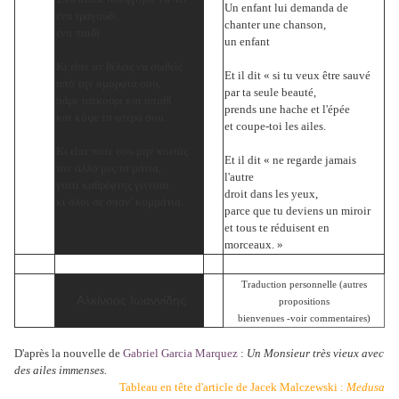
Un enfant lui demanda de
ένα τραγούδι,
chanter une chanson,
ένα παιδί
un enfant
Κι είπε αν θέλεις να σωθείς
Et il dit « si tu veux être sauvé
από την ομορφιά σου,
par ta seule beauté,
πάρε τσεκούρι και σπαθί
prends une hache et l'épée
και κόψε τα φτερά σου.
et coupe-toi les ailes.
Κι είπε ποτέ σου μην κοιτάς
Et il dit « ne regarde jamais
τον άλλο μες τα μάτια,
l'autre
γιατί καθρέφτης γίνεσαι
droit dans les yeux,
κι όλοι σε σπαν’ κομμάτια.
parce que tu deviens un miroir
et tous te réduisent en
morceaux. »
Traduction personnelle (autres
Αλκίνοος Ιωαννίδης
propositions
bienvenues
-voir commentaires)
D'après la nouvelle de
Gabriel Garcia Marquez
:
Un Monsieur très vieux avec
des ailes immenses.
Tableau en tête d'article de Jacek Malczewski :
Medusa