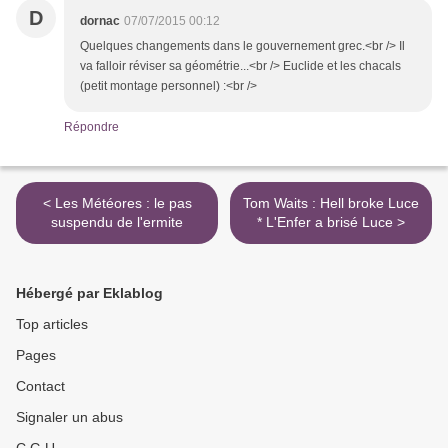
D
dornac
07/07/2015 00:12
Quelques changements dans le gouvernement grec.<br /> Il
va falloir réviser sa géométrie...<br /> Euclide et les chacals
(petit montage personnel) :<br />
Répondre
< Les Météores : le pas
Tom Waits : Hell broke Luce
suspendu de l'ermite
* L'Enfer a brisé Luce >
Hébergé par Eklablog
Top articles
Pages
Contact
Signaler un abus