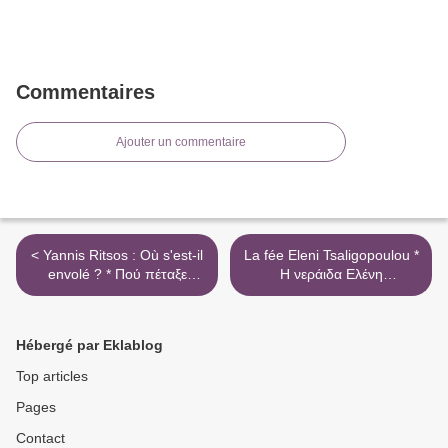
Commentaires
Ajouter un commentaire
< Yannis Ritsos : Où s'est-il
La fée Eleni Tsaligopoulou *
envolé ? * Πού πέταξε
Η νεράιδα Ελένη
τ΄αγόρι μου
Τσαλιγοπούλου >
Hébergé par Eklablog
Top articles
Pages
Contact