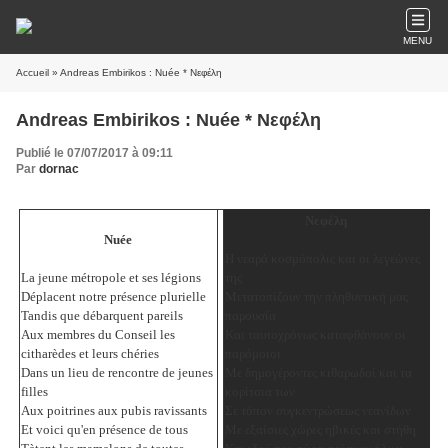
MENU
Accueil
» Andreas Embirikos : Nuée * Νεφέλη
Andreas Embirikos : Nuée * Νεφέλη
Publié le 07/07/2017 à 09:11
Par
dornac
Νεφέλη
Nuée
Η νεαρά κοσμόπολις και οι λεγεώνες
La jeune métropole et ses légions
της
Déplacent notre présence plurielle
Μετατοπίζουν την πληθυντική μας
Tandis que débarquent pareils
παρουσία
Aux membres du Conseil les
Και ταυτοχρόνως καταφθάνουν οι
citharèdes et leurs chéries
παρόμοιοι
Dans un lieu de rencontre de jeunes
Με δημογέροντες κιθαρωδοί και τα
filles
κορίτσια των
Aux poitrines aux pubis ravissants
Σε τόπον συγκεντρώσεως νεανίδων
Et voici qu'en présence de tous
Με εξαίσιες χώρες ηβικές και στήθη