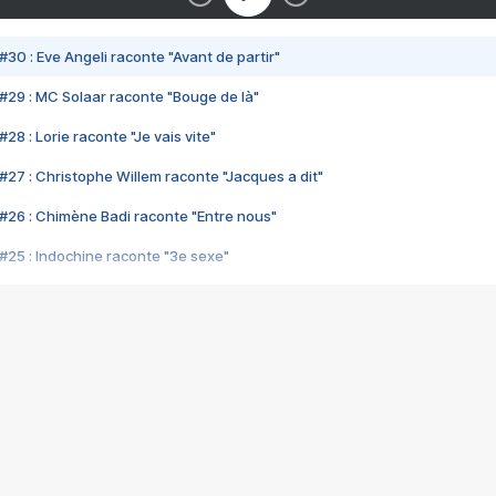
#30 : Eve Angeli raconte "Avant de partir"
#29 : MC Solaar raconte "Bouge de là"
28 : Lorie raconte "Je vais vite"
#27 : Christophe Willem raconte "Jacques a dit"
#26 : Chimène Badi raconte "Entre nous"
#25 : Indochine raconte "3e sexe"
#24 : Zaho raconte "C'est chelou"
#23 : Patrick Bruel raconte "Au café des délices"
#22 : Kyo raconte "Le chemin"
#21 : Nolwenn Leroy raconte "Cassé"
#20 : Patrick Hernandez raconte "Born to be alive"
#19 : Lorie raconte "Près de moi"