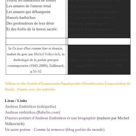
Tètent les mamelons de toutes
Και ιδού που τώρα ενώπιον όλων
Les amants de l'amour total
Τις ρώγες όλων πιπιλίζουν
Les amants qui débarquent
Οι ερασταί του πλήρους έρωτος
élancés barbichus
Οι ερασταί που καταφθάνουν
Des profondeurs de leur désir
Υψιτενείς μεμουσωμένοι
Et des forêts de la fureur sacrée.
Από τα βάθη του ιμέρου των
Και από τα δάση της ιεράς μανίας.
In
Ce jour d'hui comme hier et demain
,
traduit du grec par
Michel Volkovitch
, in
Ανδρέας Εμπειρίκος
Aι γενεαί πάσαι ή Η
Anthologie de la poésie grecque
σήμερον
ως αύριον και ως χθες
(συγκροτείται
contemporaine
(1945-2000), Gallimard,
μεταξύ 1965-1971), «Άγρα» 1984.
p.51-52
Tableau en tête d'article d'Epaminondas Papadopoulos (Παπαδόπουλος Επαμεινώνδας) dit
Nonda :
Femmes avec des ombrelles.
Liens / Links
Andreas Embirikos (wikipedia)
Andreas embirikos (Babelio.com)
D'autres poèmes d'Andreas Embirikos et une biographie
(traduits par Michel
Volkovitch)
Un autre poème :
Comme la semence
(blog poésie du monde)