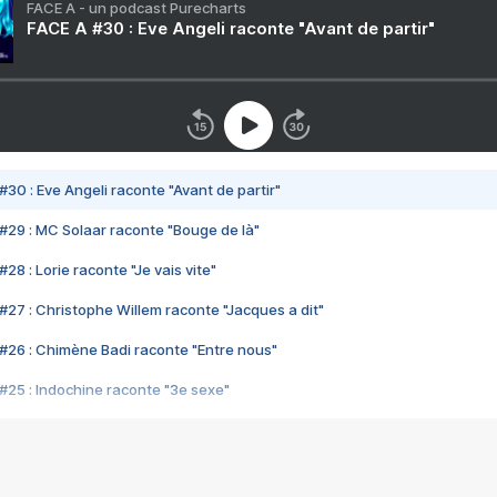
FACE A - un podcast Purecharts
FACE A #30 : Eve Angeli raconte "Avant de partir"
#30 : Eve Angeli raconte "Avant de partir"
#29 : MC Solaar raconte "Bouge de là"
28 : Lorie raconte "Je vais vite"
#27 : Christophe Willem raconte "Jacques a dit"
#26 : Chimène Badi raconte "Entre nous"
#25 : Indochine raconte "3e sexe"
#24 : Zaho raconte "C'est chelou"
#23 : Patrick Bruel raconte "Au café des délices"