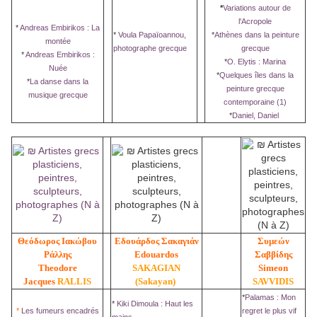
*
Variations autour de
l'Acropole
*
Andreas Embirikos : La
*
Voula Papaïoannou,
*
Athènes dans la peinture
montée
photographe grecque
grecque
*
Andreas Embirikos :
*
O. Elytis : Marina
Nuée
*
Quelques îles dans la
*
La danse dans la
peinture grecque
musique grecque
contemporaine (1)
*
Daniel, Daniel
Θεόδωρος Ιακώβου
Εδουάρδος Σακαγιάν
Συμεών
Ράλλης
Edouardos
Σαββίδης
Theodore
SAKAGIAN
Simeon
Jacques
RALLIS
(Sakayan)
SAVVIDIS
*
Palamas : Mon
*
Kiki Dimoula : Haut les
*
Les fumeurs encadrés
regret le plus vif