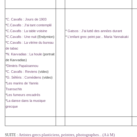
*
C. Cavafis : Jours de 1903
*
C.Cavafis : J'ai tant contemplé
*
C.Cavafis : La table voisine
*
Gatsos : J'ai lutté des années durant
*
C.Cavafis : Une nuit
(Endymion)
*
L'enfant grec peint par... Maria Yannakaki
*
C.Cavafis : La vitrine du bureau
de tabac
*
N. Kavvadias : La houle
(portrait
de Kavvadias)
*
Dimitris Papaïoannou
*
C. Cavafis : Reviens
(video)
*
G. Séféris : Comédiens
(video)
*
Les marins de Yannis
Tsarouchis
*
Les fumeurs encadrés
*
La danse dans la musique
grecque
SUITE :
Artistes grecs plasticiens, peintres, photographes... (A à M)