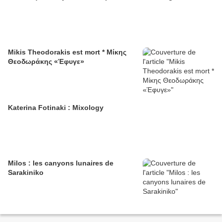
Mikis Theodorakis est mort * Μίκης
Θεοδωράκης «Έφυγε»
Katerina Fotinaki : Mixology
Milos : les canyons lunaires de
Sarakiniko