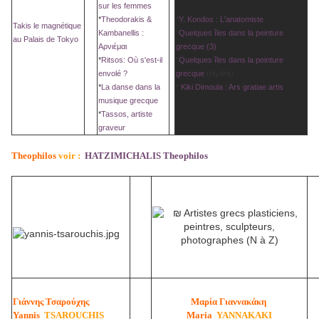
sur les femmes
*
Theodorakis &
*
Y. Kondos : L'anatomiste
Takis le magnétique
Kambanellis :
*
Quelques îles dans la peinture
au Palais de Tokyo
Αρνιέμα
ι
grecque (3)
*
Ritsos: Où s'est-il
*
Quelques îles dans la peinture
envolé ?
grecque
(Hydra)
*
La danse dans la
*
Kiki Dimoula : Ars gratiae artis
musique grecque
*
Tassos, artiste
graveur
Theophilos
voir :
HATZIMICHALIS
Theophilos
Γιάννης Τσαρούχης
Μαρία Γιαννακάκη
Yannis
TSAROUCHIS
Maria
YANNAKAKI