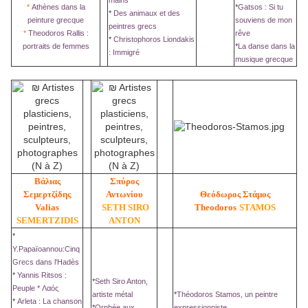
mains
*
Athènes dans la
*
Gatsos : Si tu
*
Des animaux et des
peinture grecque
souviens de mon
peintres grecs
*
Theodoros Rallis :
rêve
*
Christophoros Liondakis
portraits de femmes
*
La danse dans la
: Immigré
musique grecque
Βάλιας
Σπύρος
Σεμερτζίδης
Αντωνίου
Θεόδωρος Στάμος
Valias
SETH SIRO
Theodoros
STAMOS
SEMERTZIDIS
ANTON
*
Y.Papaïoannou:Cinq
Grecs dans l'Hadès
*
Yannis Ritsos :
*
Seth Siro Anton,
Peuple * Λαός
artiste métal
*
Théodoros Stamos, un peintre
*
Arleta : La chanson
*
Orphée aux
expressionniste