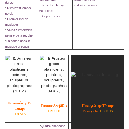
du lac
Enfers : Le Heavy
abstrait et sensuel
*
Rien n'est jamais
Metal grec
perdu
- Sceptic Flesh
*
Premier mai en
musiques
*
Valias Semertzidis,
peintre de la révolte
*
La danse dans la
musique grecque
Παναγιώτης Β.
Τάσσος Αλεβίζος
Παναγιώτης Τέτσης
Τάκης
TASSOS
Panayotis
TETSIS
TAKIS
*
Quatre chansons