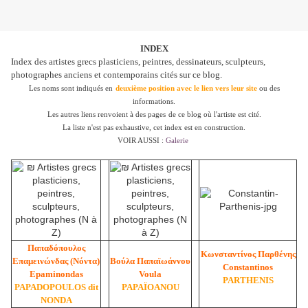
INDEX
Index des artistes grecs plasticiens, peintres, dessinateurs, sculpteurs,
photographes anciens et contemporains cités sur ce blog.
Les noms sont indiqués en
deuxième position avec le lien vers leur site
ou des
informations.
Les autres liens renvoient à des pages
de ce blog où l'artiste est cité
.
La liste n'est pas exhaustive, cet index est en construction.
VOIR AUSSI :
Galerie
Παπαδόπουλος
Κωνσταντίνος Παρθένης
Επαμεινώνδας (Νόντα)
Βούλα Παπαϊωάννου
Constantinos
Epaminondas
Voula
PARTHENIS
PAPADOPOULOS dit
PAPAÏOANOU
NONDA