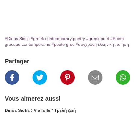
#Dinos Siotis
#greek contemporary poetry
#greek poet
#Poésie
grecque contemporaine
#poète grec
#σύγχρονη ελληνική ποίηση
Partager
Vous aimerez aussi
Dinos Siotis : Vie folle * Τρελή ζωή