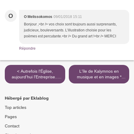
O
O Melissokomos
09/01/2018 15:11
Bonjour ,<br /> vos choix sont toujours aussi surprenants,
judicieux, bouleversants. L'illustration choisie pour les
poèmes est percutante.<br /> Du grand art !<br /> MERCI
Répondre
< Autrefois l'Église,
L'île de Kalymnos en
aujourd'hui l'Entreprise...
musique et en images *
paternalistes et patriarches
Κάλυμνος και μουσική >
contre paternels
Hébergé par Eklablog
Top articles
Pages
Contact