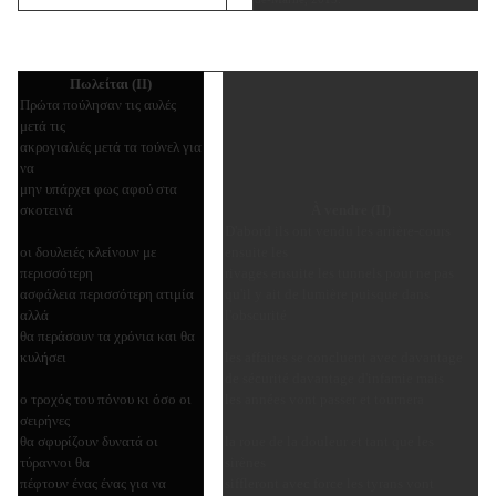
Πωλείται
(II)
Πρώτα πούλησαν τις αυλές
μετά τις
ακρογιαλιές μετά τα τούνελ για
να
μην υπάρχει φως αφού στα
σκοτεινά
À vendre
(II)
D'abord ils ont vendu les arrière-cours
οι δουλειές κλείνουν με
ensuite les
περισσότερη
rivages ensuite les tunnels pour ne pas
ασφάλεια περισσότερη ατιμία
qu'il y ait de lumière puisque dans
αλλά
l'obscurité
θα περάσουν τα χρόνια και θα
κυλήσει
les affaires se concluent avec davantage
de sécurité davantage d'infamie mais
ο τροχός του πόνου κι όσο οι
les années vont passer et tournera
σειρήνες
θα σφυρίζουν δυνατά οι
la roue de la douleur et tant que les
τύραννοι θα
sirènes
πέφτουν ένας ένας για να
siffleront avec force les tyrans vont