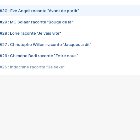
#30 : Eve Angeli raconte "Avant de partir"
#29 : MC Solaar raconte "Bouge de là"
28 : Lorie raconte "Je vais vite"
#27 : Christophe Willem raconte "Jacques a dit"
#26 : Chimène Badi raconte "Entre nous"
#25 : Indochine raconte "3e sexe"
#24 : Zaho raconte "C'est chelou"
#23 : Patrick Bruel raconte "Au café des délices"
#22 : Kyo raconte "Le chemin"
#21 : Nolwenn Leroy raconte "Cassé"
#20 : Patrick Hernandez raconte "Born to be alive"
#19 : Lorie raconte "Près de moi"