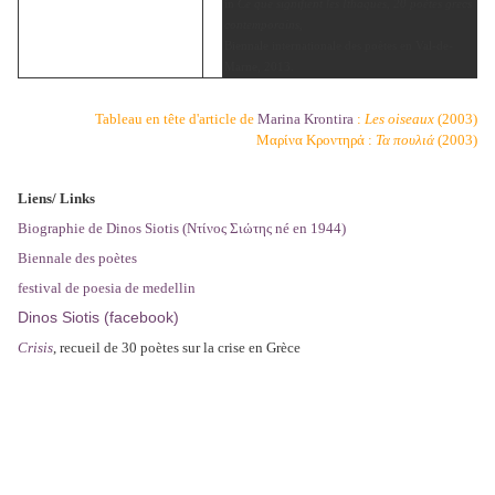
in
Ce que signifient les Ithaques, 20 poètes grecs
contemporains
,
Biennale internationale des poètes en Val-de-
Marne, 2013.
Tableau en tête d'article de
Marina Krontira
:
Les oiseaux
(2003)
Μαρίνα Κροντηρά :
Τα πουλιά
(2003)
Liens/ Links
Biographie de Dinos Siotis (
Ντίνος Σιώτης né en 1944)
Biennale des poètes
festival de poesia de medellin
Dinos Siotis (facebook)
Crisis
, recueil de 30 poètes sur la crise en Grèce