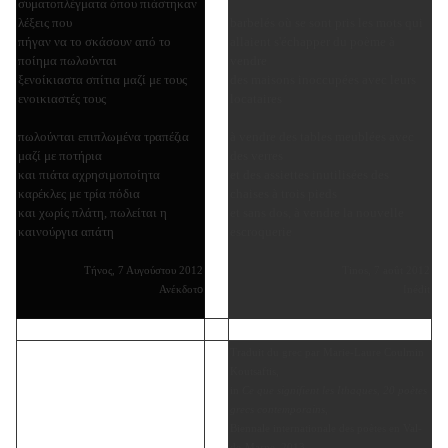
συματοπλέγματα όπου πιάστηκαν
λέξεις που
barbelés où se sont pris les mots qui
πήγαν να το σκάσουν από το
allaient s'échapper du poème à
ποίημα πωλούνται
vendre
ξενοίκιαστα σπίτια μαζί με τους
des maisons inoccupées avec leurs
ενοικιαστές τους
locataires
πωλούνται επιπλωμένα τραπέζια
à vendre des tables meublées avec
μαζί με ποτήρια
des verres
και πιάτα αχρησιμοποίητα
et des assiettes inutilisées des
καρέκλες με τρία πόδια
chaises à trois pieds
και χωρίς πλάτη, πωλείται η
et sans dos, à vendre la nouvelle
καινούργια απάτη
escroquerie
Τήνος, 7 Αυγούστου 2012
Tinos, 7 août 2012
ο
Ανέκδοτ
Inédit
Traduit du grec par Marie-Laure Coulmin
Koutsaftis,
in
Ce que signifient les Ithaques, 20 poètes
grecs contemporains
,
Biennale internationale des poètes en Val-
de-Marne, 2013.