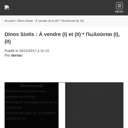
MENU
Accueil
» Dinos Siotis : À vendre (I) et (II) * Πωλούνται (I), (II)
Dinos Siotis : À vendre (I) et (II) * Πωλούνται (I),
(II)
Publié le 26/11/2017 à 11:15
Par
dornac
Πωλούνται (I)
Πωλούνται όπως είναι και
À vendre
(I)
γρήγορα
πωλούνται
À vendre en l'état et rapidement à
επιπλωμένα τα ασημικά μαζί με τις
vendre
βιτρίνες τα
meublés avec l'argenterie avec les
γιατροσόφια μαζί με τις προθήκες
vitrines les
πωλούνται τα
remèdes de fortune avec les
devantures à vendre les