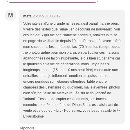
M
mata
25/04/2018 12:12
Votre site est d'une grande richesse, c'est banal mais je peux
y relire des textes que j'aime , en découvrir de nouveaux , voir
ces tableaux qui me sont souvent inconnus, admirer la mise
en page.<br /> J'habite depuis 10 ans Paros après avec traîné
mon sac depuis les années de fac (70 !) sur les îles grecques
, je photographie pour mon plaisir, en particulier ces maisons
abandonnées de façon stupéfiante, je dis bien stupéfiante car
le quotidien et la vie de générations, mais il n'y a pas si
longtemps encore (15 ans, 10 ans peut-être) vous saute aux
entrailles dirais-je tellement l'émotion est puissante, robes
encore pendues sur l'étagère effondrée, table encore
chargées des ustensiles du quotidien, malle éventrée, photos
bien sûr, bouteille de Metaxa roulée sur le sol jonché de
"kalami". J'essaie de capter ces moments, ces traces de
mémoire ...<br /> Le poème de Dinos Siotis est saisissant de
vérité et de douleur.<br /> Poursuivez votre beau travail.<br />
Efkaristoume
Répondre