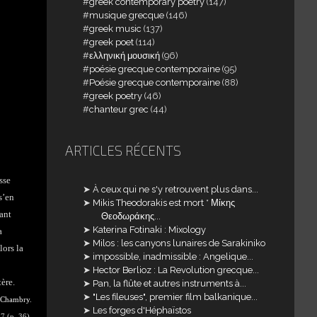
greek contemporary poetry
(147)
musique grecque
(146)
greek music
(137)
greek poet
(114)
ελληνική μουσική
(96)
poésie grecque contemporaine
(95)
Poésie grecque contemporaine
(88)
greek poetry
(46)
chanteur grec
(44)
ARTICLES RÉCENTS
sse
À ceux qui ne s'y retrouvent plus dans...
s’en
Mikis Theodorakis est mort * Μίκης
ant
Θεοδωράκης...
Katerina Fotinaki : Mixology
a
Milos : les canyons lunaires de Sarakiniko
lors la
impossible, inadmissible : Angelique...
Hector Berlioz : La Revolution grecque...
ère.
Pan, la flûte et autres instruments à...
"Les fileuses", premier film balkanique...
 Chambry
.
Les forges d'Héphaïstos
7 (p. 36).