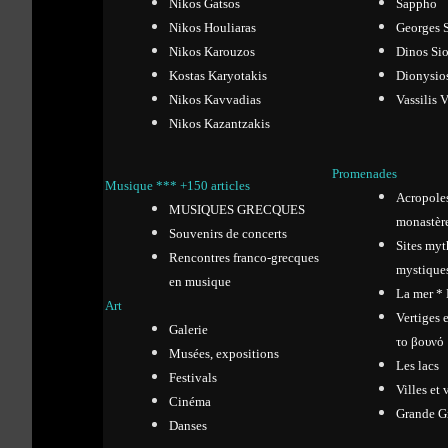
Nikos Gatsos
Sappho
Nikos Houliaras
Georges S
Nikos Karouzos
Dinos Sio
Kostas Karyotakis
Dionysio
Nikos Kavvadias
Vassilis 
Nikos Kazantzakis
Promenades
Musique *** +150 articles
Acropoles,
MUSIQUES GRECQUES
monastèr
Souvenirs de concerts
Sites myt
Rencontres franco-grecques
mystique
en musique
La mer *
Art
Vertiges 
Galerie
το βουνό
Musées, expositions
Les lacs
Festivals
Villes et 
Cinéma
Grande G
Danses