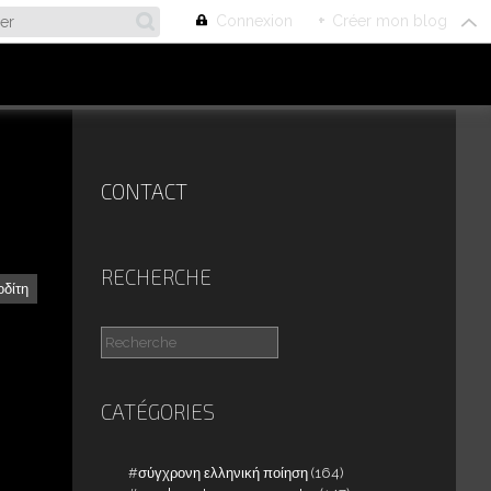
Connexion
+
Créer mon blog
CONTACT
RECHERCHE
οδίτη
CATÉGORIES
σύγχρονη ελληνική ποίηση
(164)