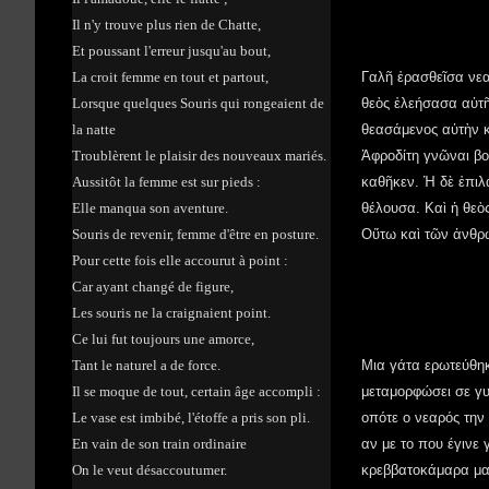
Il n'y trouve plus rien de Chatte,
Et poussant l'erreur jusqu'au bout,
La croit femme en tout et partout,
Γαλῆ ἐρασθεῖσα νεα
Lorsque quelques Souris qui rongeaient de
θεὸς ἐλεήσασα αὐτῆ
la natte
θεασάμενος αὐτὴν κ
Troublèrent le plaisir des nouveaux mariés.
Ἀφροδίτη γνῶναι βο
Aussitôt la femme est sur pieds :
καθῆκεν. Ἡ δὲ ἐπιλ
Elle manqua son aventure.
θέλουσα. Καὶ ἡ θεὸ
Souris de revenir, femme d'être en posture.
Οὕτω καὶ τῶν ἀνθρώ
Pour cette fois elle accourut à point :
Car ayant changé de figure,
Les souris ne la craignaient point.
Ce lui fut toujours une amorce,
Tant le naturel a de force.
Μια γάτα ερωτεύθηκ
Il se moque de tout, certain âge accompli :
μεταμορφώσει σε γυ
Le vase est imbibé, l'étoffe a pris son pli.
οπότε ο νεαρός την 
En vain de son train ordinaire
αν με το που έγινε
On le veut désaccoutumer.
κρεββατοκάμαρα μαζί