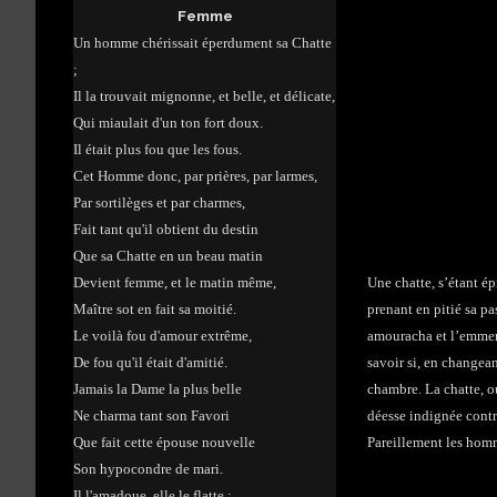
Femme
Un homme chérissait éperdument sa Chatte
;
Il la trouvait mignonne, et belle, et délicate,
Qui miaulait d'un ton fort doux.
Il était plus fou que les fous.
Cet Homme donc, par prières, par larmes,
Par sortilèges et par charmes,
Fait tant qu'il obtient du destin
Que sa Chatte en un beau matin
Devient femme, et le matin même,
Une chatte, s’étant 
Maître sot en fait sa moitié.
prenant en pitié sa pa
Le voilà fou d'amour extrême,
amouracha et l’emmen
De fou qu'il était d'amitié.
savoir si, en changean
Jamais la Dame la plus belle
chambre. La chatte, ou
Ne charma tant son Favori
déesse indignée contre
Que fait cette épouse nouvelle
Pareillement les homm
Son hypocondre de mari.
Il l'amadoue, elle le flatte ;