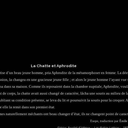
La Chatte et Aphrodite
éprise d’un beau jeune homme, pria Aphrodite de la métamorphoser en femme. La dée
ssion, la changea en une gracieuse jeune fille ; et alors le jeune homme l’ayant vue 
a dans sa maison. Comme ils reposaient dans la chambre nuptiale, Aphrodite, voul
t de corps, la chatte avait aussi changé de caractère, lâcha une souris au milieu de l
bliant sa condition présente, se leva du lit et poursuivit la souris pour la croquer. A
 elle la remit dans son premier état.
es naturellement méchants ont beau changer d’état, ils ne changent point de caract
Esope, traduction par
Émile
Fables
Les Belles Lettres
, Société d’édition «
», 192