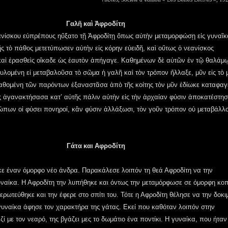
Γαλῆ καὶ Ἀφροδίτη
νίσκου εὐπρέπους ηὔξατο τῇ Ἀφροδίτῃ ὅπως αὐτὴν μεταμορφώσῃ εἰς γυναῖκ
ς τὸ πάθος μετετύπωσεν αὐτὴν εἰς κόρην εὐειδῆ, καὶ οὕτως ὁ νεανίσκος
αὶ ἐρασθεὶς οἴκαδε ὡς ἑαυτὸν ἀπήγαγε. Καθημένων δὲ αὐτῶν ἐν τῷ θαλάμῳ
υλομένη εἰ μεταβαλοῦσα τὸ σῶμα ἡ γαλῆ καὶ τὸν τρόπον ἤλλαξε, μῦν εἰς τὸ 
αθομένη τῶν παρόντων ἐξαναστᾶσα ἀπὸ τῆς κοίτης τὸν μῦν ἐδίωκε καταφαγ
ς ἀγανακτήσασα κατ’ αὐτῆς πάλιν αὐτὴν εἰς τὴν ἀρχαίαν φύσιν ἀποκατέστησ
πων οἱ φύσει πονηροί, κἂν φύσιν ἀλλάξωσι, τὸν γοῦν τρόπον οὐ μεταβάλλο
Γάτα και Αφροδίτη
ε έναν όμορφο νέο άνδρα. Παρακάλεσε λοιπόν τη θεά Αφροδίτη να την
ναίκα. Η Αφροδίτη την λυπήθηκε και όντως την μεταμόρφωσε σε όμορφη κο
ερωτεύθηκε και την έφερε στο σπίτι του. Τότε η Αφροδίτη θέλησε να την δοκι
 γυναίκα άφησε τον χαρακτήρα της γάτας. Εκεί που καθόταν λοιπόν στην
 με τον νεαρό, της βγάζει μες το δωμάτιο ένα ποντίκι. Η γυναίκα, που ήταν