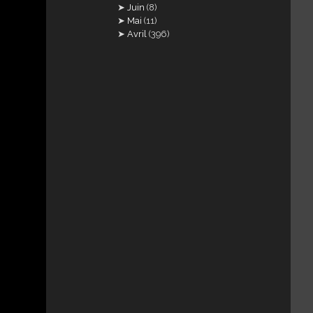
Juin
(8)
Mai
(11)
Avril
(396)