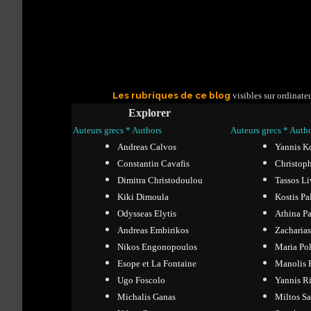
Les rubriques de ce blog
visibles sur ordinateu
Explorer
Auteurs grecs * Authors
Auteurs grecs * Auth
Andreas Calvos
Yannis K
Constantin Cavafis
Christop
Dimitra Christodoulou
Tassos Li
Kiki Dimoula
Kostis P
Odysseas Elytis
Athina P
Andreas Embirikos
Zacharia
Nikos Engonopoulos
Maria Po
Esope et La Fontaine
Manolis 
Ugo Foscolo
Yannis Ri
Michalis Ganas
Miltos Sa