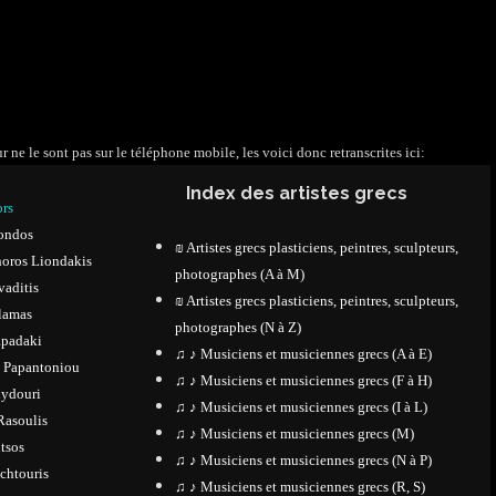
r ne le sont pas sur le téléphone mobile, les voici donc retranscrites ici:
Index des artistes grecs
ors
ondos
₪ Artistes grecs plasticiens, peintres, sculpteurs,
horos Liondakis
photographes (A à M)
vaditis
₪ Artistes grecs plasticiens, peintres, sculpteurs,
alamas
photographes (N à Z)
apadaki
♫ ♪ Musiciens et musiciennes grecs (A à E)
s Papantoniou
♫ ♪ Musiciens et musiciennes grecs (F à H)
lydouri
♫ ♪ Musiciens et musiciennes grecs (I à L)
Rasoulis
♫ ♪ Musiciens et musiciennes grecs (M)
tsos
♫ ♪ Musiciens et musiciennes grecs (N à P)
chtouris
♫ ♪ Musiciens et musiciennes grecs (R, S)