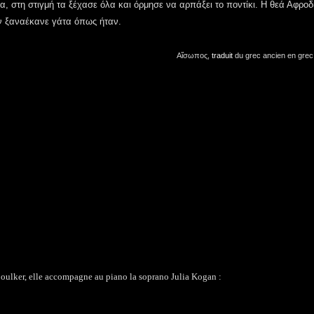
, στη στιγμή τα ξέχασε όλα και όρμησε να αρπάξει το ποντίκι. Η θεά Αφροδί
ην ξαναέκανε γάτα όπως ήταν.
Αἴσωπος,
traduit
du grec ancien en gre
Aboulker, elle accompagne au piano la soprano Julia Kogan :