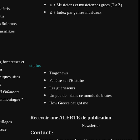
♫ ♪ Musiciens et musiciennes grecs (T à Z)
eferis
♫ ♪ Index par genres musicaux
tis
s Solomos
Vassilikos
 forteresses et
et plus ...
es
Tragonews
hiques, sites
Fenêtre sur l'Histoire
s
Les guérisseurs
 Η Θάλασσα
Un peu de... dans ce monde de brutes
en montagne *
How Greece caught me
Recevoir une ALERTE de publication
:
villages
Newsletter
rèce
Contact
: