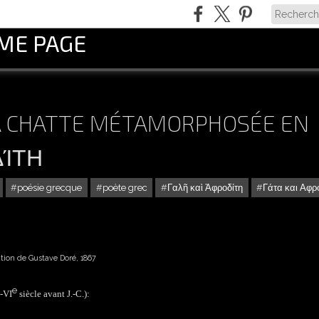
OME PAGE
 LA CHATTE MÉTAMORPHOSÉE EN
ΔΊΤΗ
poésie grecque
poète grec
Γαλῆ καὶ Ἀφροδίτη
Γάτα και Αφρ
ration de Gustave Doré, 1867
e
-VI
siècle avant J.-C.):