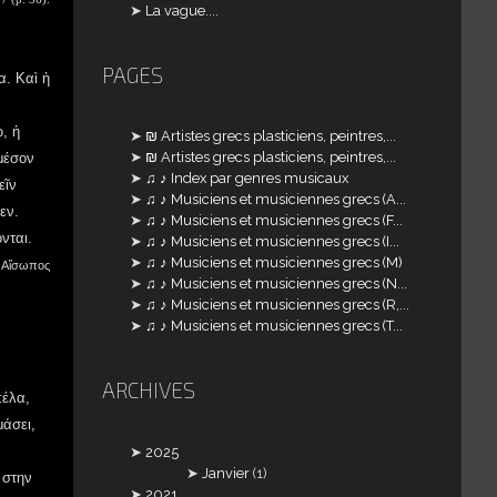
La vague....
PAGES
α. Καὶ ἡ
, ἡ
₪ Artistes grecs plasticiens, peintres,...
₪ Artistes grecs plasticiens, peintres,...
μέσον
♫ ♪ Index par genres musicaux
εῖν
♫ ♪ Musiciens et musiciennes grecs (A...
εν.
♫ ♪ Musiciens et musiciennes grecs (F...
νται.
♫ ♪ Musiciens et musiciennes grecs (I...
♫ ♪ Musiciens et musiciennes grecs (M)
Αἴσωπος
♫ ♪ Musiciens et musiciennes grecs (N...
♫ ♪ Musiciens et musiciennes grecs (R,...
♫ ♪ Musiciens et musiciennes grecs (T...
ARCHIVES
πέλα,
μάσει,
2025
Janvier
(1)
 στην
2021