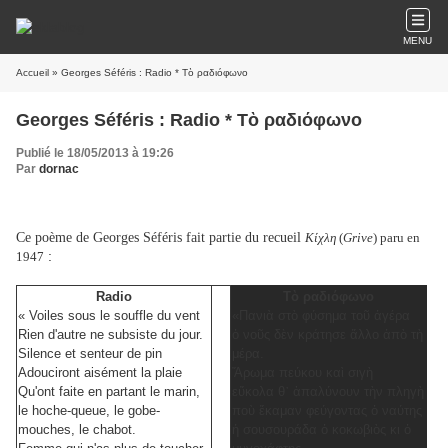
MENU
Accueil
» Georges Séféris : Radio * Τὸ ραδιόφωνο
Georges Séféris : Radio * Τὸ ραδιόφωνο
Publié le 18/05/2013 à 19:26
Par
dornac
Ce poème de Georges Séféris fait partie du recueil
Κίχλη
(
Grive
) paru en
:
1947
Radio
Τὸ ραδιόφωνο
« Voiles sous le souffle du vent
«Πανιὰ στὸ φύσημα τοῦ ἀγέρα
Rien d'autre ne subsiste du jour.
ὁ νοῦς δὲν κράτησε ἄλλο ἀπὸ τὴ
Silence et senteur de pin
μέρα.
Adouciront aisément la plaie
Ἄρωμα πεύκου καὶ σιγὴ
Qu'ont faite en partant le marin,
εὔκολα θ᾿ ἁπαλύνουν τὴν πληγὴ
le hoche-queue, le gobe-
ποὺ ἔκαμαν φεύγοντας ὁ ναύτης
mouches, le chabot.
ἡ σουσουράδα ὁ κοκωβιὸς κι ὁ