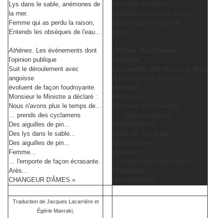
Lys dans le sable, anémones de
θάλασσα ἀνεμῶνες
la mer.
γυναίκα ποὺ ἔχασες τὸ νοῦ,
Femme qui as perdu la raison,
ἄκου, περνᾶ τὸ ξόδι τοῦ
Entends les obsèques de l'eau...
νεροῦ...»
Athènes
. Les événements dont
«Ἀθῆναι. Ἀνελίσσονται
l'opinion publique
ραγδαίως
Suit le déroulement avec
τὰ γεγονότα ποὺ ἤκουσε μὲ δέος
angoisse
ἡ κοινὴ γνώμη. Ὁ κύριος
évoluent de façon foudroyante.
ὑπουργὸς
Monsieur le Ministre a déclaré :
ἐδήλωσεν,
Nous n'avons plus le temps de...
Δὲν μένει πλέον καιρός...»
… prends des cyclamens
«... πάρε κυκλάμινα...
Des aiguilles de pin...
πεῦκο βελόνες...
Des lys dans le sable...
κρίνα ἀπ᾿ τὴν ἄμμο...
Des aiguilles de pin...
πεῦκο βελόνες...
Femme...
γυναίκα. .»
… l'emporte de façon écrasante.
«... ὑπερτερεῖ συντριπτικῶς.
Arès...
Ὁ πόλεμος...»
CHANGEUR D'ÂMES
»
ΨΥΧΑΜΟΙΒΟΣ
Traduction de Jacques Lacarrière et
Égérie Mavraki,