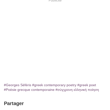
Publicité
#Georges Séféris
#greek contemporary poetry
#greek poet
#Poésie grecque contemporaine
#σύγχρονη ελληνική ποίηση
Partager