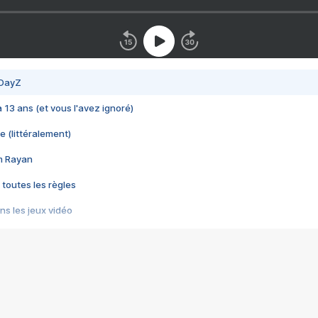
 DayZ
 a 13 ans (et vous l'avez ignoré)
e (littéralement)
im Rayan
 toutes les règles
s les jeux vidéo
us choquant de Rockstar ? - Le scandale BULLY
e plus moche de Steam
du RÊVE tourne au CAUCHEMAR
pendant 8 heures