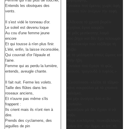
Femme qui n'as plus de toucher,
μυγοχάφτης.
Entends les obsèques des
Γυναίκα ποὺ ἔμεινες χωρὶς ἁφή,
vents.
ἄκουσε τῶν ἀνέμων τὴν ταφή.
Il s'est vidé le tonneau d'or.
«Ἄδειασε τὸ χρυσὸ βαρέλι
Le soleil est devenu loque
ὁ γήλιος ἔγινε κουρέλι
Au cou d'une femme jeune
σὲ μιᾶς μεσόκοπης λαιμὸ
encore
ποὺ βήχει καὶ δὲν ἔχει τελειωμό-
Et qui tousse à n'en plus finir.
τὸ καλοκαίρι ποὺ ταξίδεψε τὴ
L'été, enfin, la laisse inconsolée,
θλίβει
Qui couvrait d'or l'épaule et
μὲ τὰ μαλάματα στοὺς ὤμους καὶ
l'aine.
στὴν ἥβη.
Femme qui as perdu la lumière,
Γυναίκα ποὺ ἔχασε τὸ φῶς,
entends, aveugle chante.
ἄκουσε, τραγουδᾶ ὁ τυφλός.»
Il fait nuit. Ferme les volets.
«Σκοτείνιασε- κλεῖσε τὰ τζάμια-
Taille des flûtes dans les
κάνε σουραύλια μὲ τὰ χτεσινὰ
roseaux anciens,
καλάμια,
Et n'ouvre pas même s'ils
καὶ μὴν ἀνοίγεις ὅσο κι ἂν
frappent :
χτυποῦν-
Ils crient mais ils n'ont rien à
φωνάζουν μὰ δὲν ἔχουν τί νὰ
dire.
ποῦν.
Prends des cyclamens, des
Πάρε κυκλάμινα, πευκοβελόνες,
aiguilles de pin
κρίνα ἀπ᾿ τὴν ἄμμο, κι ἀπ᾿ τὴ