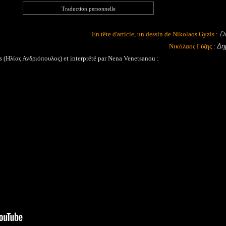
Traduction personnelle
Di
En tête d'article, un dessin de Nikolaos Gyzis :
Δη
Νικόλαος Γύζης :
s (Ηλίας Ανδριόπουλος) et interprété par Nena Venetsanou :