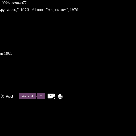
Vidéo: goutara77
ργοναύτες
", 1976 - Album : "Argonautes", 1976
 en 1963
Repost
0