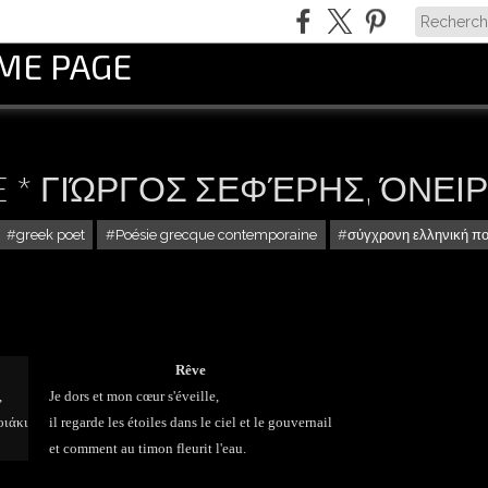
OME PAGE
VE * ΓΙΏΡΓΟΣ ΣΕΦΈΡΗΣ, ΌΝΕΙ
greek poet
Poésie grecque contemporaine
σύγχρονη ελληνική π
Rêve
,
Je dors et mon cœur s'éveille,
οιάκι
il regarde les étoiles dans le ciel et le gouvernail
et comment au timon fleurit l'eau.