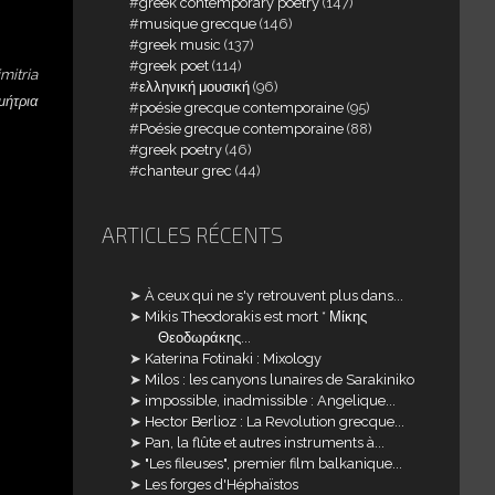
greek contemporary poetry
(147)
musique grecque
(146)
greek music
(137)
greek poet
(114)
mitria
ελληνική μουσική
(96)
μήτρια
poésie grecque contemporaine
(95)
Poésie grecque contemporaine
(88)
greek poetry
(46)
chanteur grec
(44)
ARTICLES RÉCENTS
À ceux qui ne s'y retrouvent plus dans...
Mikis Theodorakis est mort * Μίκης
Θεοδωράκης...
Katerina Fotinaki : Mixology
Milos : les canyons lunaires de Sarakiniko
impossible, inadmissible : Angelique...
Hector Berlioz : La Revolution grecque...
Pan, la flûte et autres instruments à...
"Les fileuses", premier film balkanique...
Les forges d'Héphaïstos