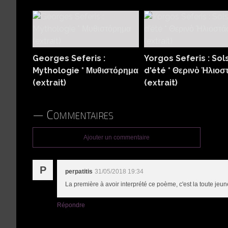
Georges Seferis :
Yorgos Seferis : Sol
Mythologie * Μυθιστόρημα
d'été * Θερινὸ Ἡλιοσ
(extrait)
(extrait)
Commentaires
Ajouter un commentaire
P
perpatitis
31/05/2018 19:34
La première à avoir interprété ce poème, c'est la toute jeune
Répondre