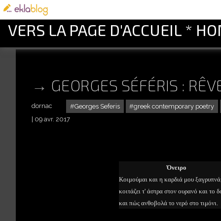
VERS LA PAGE D'ACCUEIL * H
GEORGES SÉFÉRIS : RÊ
dornac
Georges Seferis
greek contemporary poetry
09 avr. 2017
Όνειρο
Κοιμούμαι και η καρδιά μου ξαγρυπνά
κοιτάζει τ' άστρα στον ουρανό και το δ
και πώς ανθοβολά το νερό στο τιμόνι.