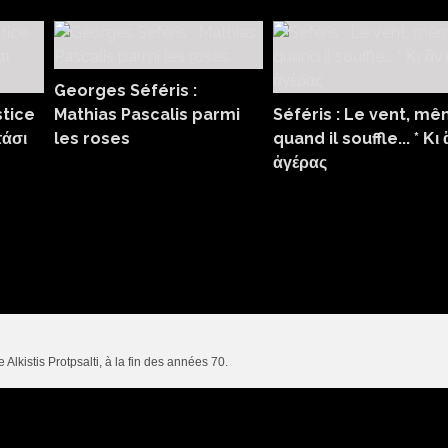
Georges Séféris :
stice
Mathias Pascalis parmi
Séféris : Le vent, m
τάσι
les roses
quand il souffle... * Κι 
ἀγέρας
 Alkistis Protpsalti, à la fin des années 70.