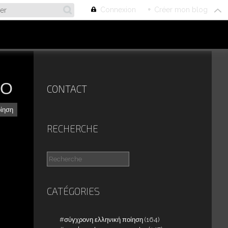
Connexion
+
Créer mon blog
ΡΟ
CONTACT
οίηση
RECHERCHE
CATÉGORIES
σύγχρονη ελληνική ποίηση
(164)