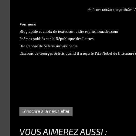
Από τον κύκλο τραγουδιών "
Α
Voir aussi
Biographie et choix de textes sur le site espritsnomades.com
Poèmes publiés sur la République des Lettres
Biographie de Seferis sur wikipedia
Discours de Georges Séféris quand il a reçu le Prix Nobel de littérature
S'inscrire à la newsletter
VOUS AIMEREZ AUSSI :