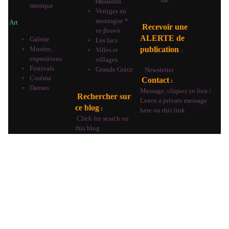
Θάλασσα
musique
Vertiges en
montagne *
Art
Recevoir une
το βουνό
ALERTE de
Galerie
Les lacs
Musées,
publication
Villes et
:
expositions
villages
Festivals
Grande Grèce
Newsletter
Cinéma
Contact
:
Danses
Message, cliquez ce lien /
Rechercher sur
Leave a private message
ce blog
:
here on this link
Click for search on
this blog