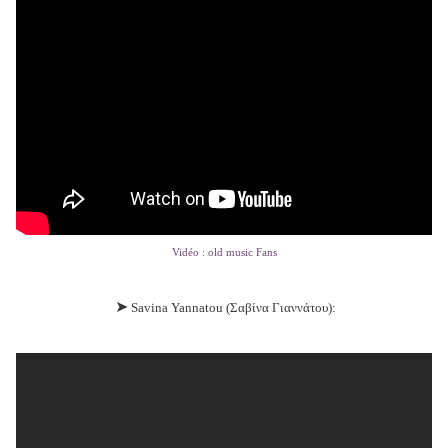
Vidéo : old music Fans
➤
Savina Yannatou (
Σαβίνα Γιαννάτου
):