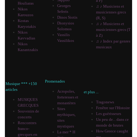
à P)
Houliaras
Georges
♫ ♪ Musiciens et
Nikos
Seferis
musiciennes grecs
Karouzos
Dinos Siotis
(R, S)
Kostas
Dionysios
♫ ♪ Musiciens et
Karyotakis
Solomos
musiciennes grecs (T
Nikos
Vassilis
à Z)
Kavvadias
Vassilikos
♫ ♪ Index par genres
Nikos
musicaux
Kazantzakis
Promenades
Musique *** +150
articles
Acropoles,
et plus ...
forteresses et
MUSIQUES
Tragonews
monastères
GRECQUES
Fenêtre sur l'Histoire
Sites
Souvenirs de
Les guérisseurs
mythiques,
concerts
Un peu de... dans ce
sites
Rencontres
monde de brutes
mystiques
franco-
How Greece caught
La mer * Η
grecques en
me