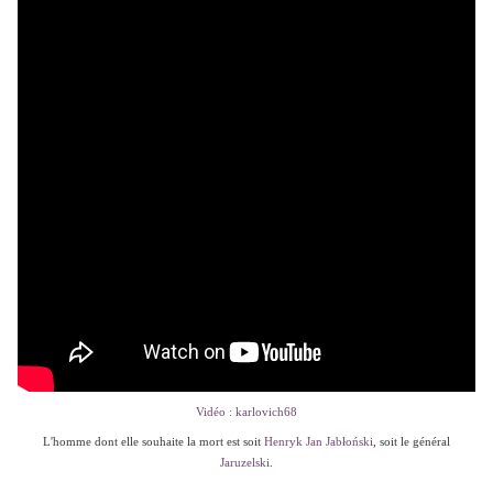
Vidéo : karlovich68
L'homme dont elle souhaite la mort est soit
Henryk Jan Jabłoński
, soit le général
Jaruzelski
.