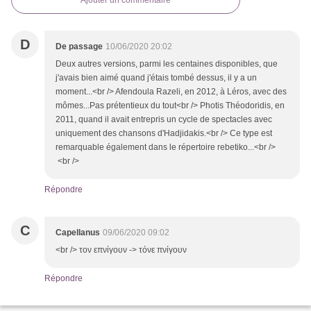
D
De passage
10/06/2020 20:02
Deux autres versions, parmi les centaines disponibles, que
j'avais bien aimé quand j'étais tombé dessus, il y a un
moment...<br /> Afendoula Razeli, en 2012, à Léros, avec des
mômes...Pas prétentieux du tout<br /> Photis Théodoridis, en
2011, quand il avait entrepris un cycle de spectacles avec
uniquement des chansons d'Hadjidakis.<br /> Ce type est
remarquable également dans le répertoire rebetiko...<br />
<br />
Répondre
C
Capellanus
09/06/2020 09:02
<br /> τον επνίγουν -> τόνε πνίγουν
Répondre