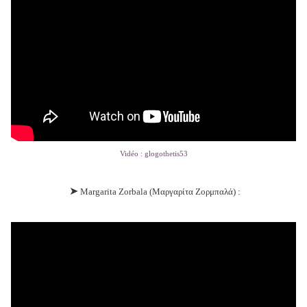
Vidéo : glogothetis53
➤
Margarita Zorbala (Μαργαρίτα Ζορμπαλά) :