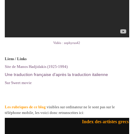
Vidéo : zephyrus42
Liens / Links
Site de Manos Hadjidakis (1925-1994)
Une traduction française d'après la traduction italienne
Sur Sweet movie
Les rubriques de ce blog
visibles sur ordinateur ne le sont pas sur le
téléphone mobile, les voici donc retranscrites ici:
Index des artistes grecs