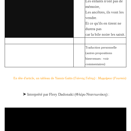
Les enfants n'ont pas de
mémoire,
Les ancêtres, ils vont les
vendre.
Et ce qu'ils en tirent ne
durera pas
car la bile noire les saisit.
Traduction personnelle
(autres propositions
bienvenues : voir
commentaires)
En tête d'article, un tableau de Yannis Gaïtis (Γιάννης Γαΐτης) :
Μυρμήγκια
(
Fourmis
)
➤
Interprété par Flery Dadonaki (
Φλέρυ Νταντωνάκη
) :