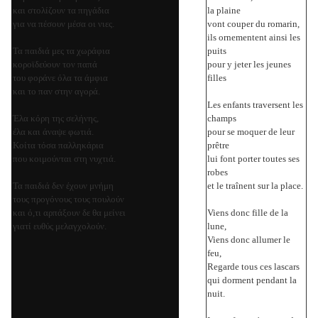
και στολίζουν τα πηγάδια
la plaine
για να πέσουν μέσα οι νιες.
vont couper du romarin,
ils ornementent ainsi les
Τα παιδιά μες τα χωράφια
puits
κοροϊδεύουν τον παπά
pour y jeter les jeunes
του φοράνε όλα τα άμφια
filles
και το παν στην αγορά.
Les enfants traversent les
Έλα κόρη της σελήνης,
champs
έλα και άναψε φωτιά.
pour se moquer de leur
Κοίτα τόσα παλληκάρια
prêtre
που κοιμούνται στη νυχτιά.
lui font porter toutes ses
robes
Τα παιδιά δεν έχουν μνήμη
et le traînent sur la place.
τους προγόνους τους πουλούν
και ό,τι αρπάξουν δε θα μείνει
Viens donc fille de la
γιατί ευθύς μελαγχολούν.
lune,
Viens donc allumer le
feu,
Regarde tous ces lascars
qui dorment pendant la
nuit.