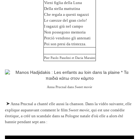
Vieni figlia della Luna
Della stella mattutina
Che regala a questi ragazzi
Le carezze del gran cielo!
I ragazzi giù nel campo
Non possegono memoria
Perciò vendono gli antenati
Poi son presi da tristezza.
Pier Paolo Pasolini et Dacia Maraini
Anna Prucnal dans
Sweet movie
➤
Anna Prucnal a chanté elle aussi la chanson. Dans la vidéo suivante, elle
explique auparavant comment le film
Sweet movie
, qui est une comédie
érotique, a créé un scandale dans sa Pologne natale d'où elle a alors été
bannie pendant sept ans :