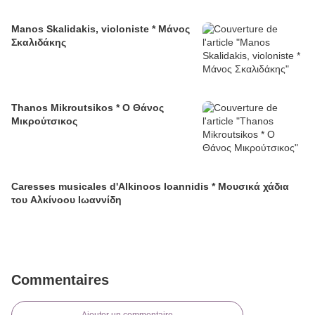
Manos Skalidakis, violoniste * Μάνος
Σκαλιδάκης
Thanos Mikroutsikos * Ο Θάνος
Μικρούτσικος
Caresses musicales d'Alkinoos Ioannidis * Μουσικά χάδια
του Αλκίνοου Ιωαννίδη
Commentaires
Ajouter un commentaire