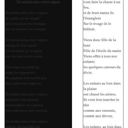
Τα παιδιά κάτω στον κάμπο
vont faire la chasse à un
fou,
Τα παιδιά κάτω στον κάμπο
et de leurs mains ils
δεν μιλάν με τον καιρό
l'étranglent
μόνο πέφτουν στα ποτάμια
Sur le rivage ils le
για να πιάσουν τον σταυρό.
brûlent.
Τα παιδιά κάτω στον κάμπο
Viens donc fille de la
κυνηγούν έναν τρελό
lune
τον επνίγουν με τα χέρια
Fille de l'étoile du matin
και τον καίνε στον γιαλό.
Viens offrir à tous nos
enfants
Έλα κόρη της σελήνης,
les quelques caresses du
κόρη του αυγερινού.
divin.
Να χαρίσεις στα παιδιά μας
λίγα χάδια του ουρανού.
Les enfants au loin dans
la plaine
Τα παιδιά κάτω στον κάμπο
ont chassé les aristos,
κυνηγάνε τους αστούς
Ils vont leur trancher la
πετσοκόβουν τα κεφάλια
tête
από εχθρούς κi από πιστούς.
comme aux ennemis,
comme aux dévots.
Τα παιδιά κάτω στον κάμπο
κόβουν δεντρολιβανιές
Les enfants, au loin dans