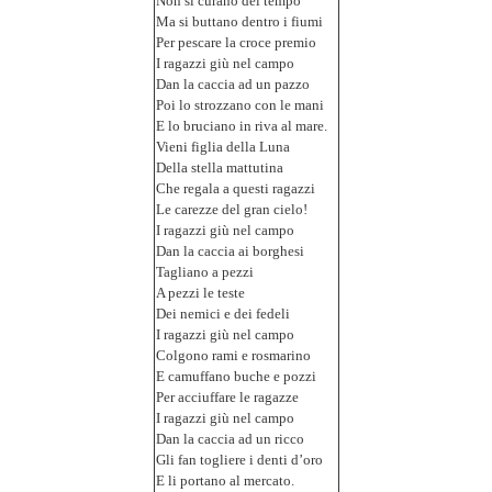
Non si curano del tempo
Ma si buttano dentro i fiumi
Per pescare la croce premio
I ragazzi giù nel campo
Dan la caccia ad un pazzo
Poi lo strozzano con le mani
E lo bruciano in riva al mare.
Vieni figlia della Luna
Della stella mattutina
Che regala a questi ragazzi
Le carezze del gran cielo!
I ragazzi giù nel campo
Dan la caccia ai borghesi
Tagliano a pezzi
A pezzi le teste
Dei nemici e dei fedeli
I ragazzi giù nel campo
Colgono rami e rosmarino
E camuffano buche e pozzi
Per acciuffare le ragazze
I ragazzi giù nel campo
Dan la caccia ad un ricco
Gli fan togliere i denti d’oro
E li portano al mercato.