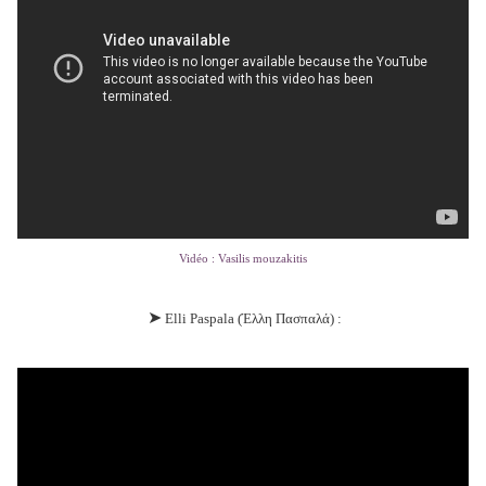
Vidéo : Vasilis mouzakitis
➤
Elli Paspala (Έλλη Πασπαλά) :