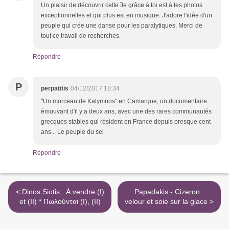
Un plaisir de découvrir cette île grâce à toi est à tes photos
exceptionnelles et qui plus est en musique. J'adore l'idée d'un
peuple qui crée une danse pour les paralytiques. Merci de
tout ce travail de recherches.
Répondre
P
perpatitis
04/12/2017 18:34
"Un morceau de Kalymnos" en Camargue, un documentaire
émouvant d'il y a deux ans, avec une des rares communautés
grecques stables qui résident en France depuis presque cent
ans... Le peuple du sel
Répondre
< Dinos Siotis : À vendre (I)
Papadakis - Cizeron :
et (II) * Πωλούνται (I), (II)
velour et soie sur la glace >