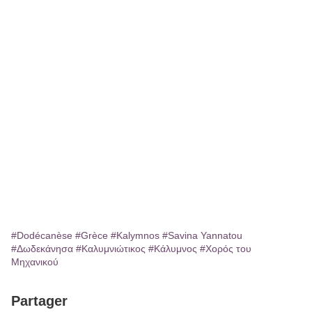
#Dodécanèse
#Grèce
#Kalymnos
#Savina Yannatou
#Δωδεκάνησα
#Καλυμνιώτικος
#Κάλυμνος
#Χορός του
Μηχανικού
Partager