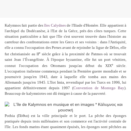
Kalymnos fait partie des
îles Calydnes
de l'Iliade d'Homère. Elle appartient à
l'archipel du Dodécanèse, à l'Est de la Grèce, près des côtes turques. Cette
situation particulière a fait que l'île s'est souvent trouvée dans l'histoire au
carrefour des confrontations entre les Grecs et ses voisins : dans l'Antiquité,
elle a connu l'occupation des Perses avant de rejoindre la ligue de Délos, elle
e
fut christianisée au II
siècle grâce à la proximité de Patmos où se trouvait
saint Jean l’Évangéliste. À l'époque byzantine, elle fut un port vénitien,
e
connut l'occupation des Ottomans jusqu'au début du XIX
siècle.
L'occupation italienne commença pendant la Première guerre mondiale et se
poursuivit jusqu'en 1943, date à laquelle elle tomba aux mains des
Allemands jusqu'en 1945. L'îlot Imia, revendiqué par les Turcs en 1996, lui
appartient définitivement depuis 1997 (
Convention de Montego Bay
).
Beaucoup de kalymniotes ont dû émigrer à cause de la pauvreté.
Pothia
(Πόθια)
est la ville
principale
et le port. La pêche des éponges
pratiquée depuis trois millénaires et son commerce est l'activité centrale de
l'île. Les fonds marins étant quasiment épuisés, les éponges sont pêchées au