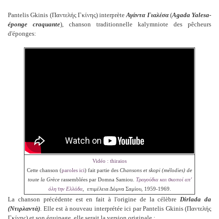
Pantelis Gkinis (Παντελής Γκίνης) interprète
Αγάντα Γιαλέσα
(
Agada Yalesa-
éponge craquante
), chanson traditionnelle kalymniote des pêcheurs
d'éponges:
Vidéo : thiraios
Cette chanson (
paroles ici
) fait partie des
Chansons et skopi (mélodies) de
toute la Grèce
rassemblées par Domna Samiou.
Τραγούδια και σκοποί απ'
όλη την Ελλάδα
,
ε
πιμέλεια Δόμνα Σαμίου, 1959-1969.
La chanson précédente
est
en fait à l'origine de la célèbre
Dirlada da
(Ντιρλαντά)
. Elle est à nouveau interprétée ici par Pantelis Gkinis (Παντελής
Γκίνης) et son équipage, elle serait la version originale :