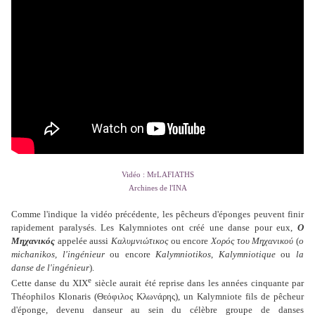
Vidéo : MrLAFIATHS
Archines de l'INA
Comme l'indique la vidéo précédente, les pêcheurs d'éponges peuvent finir
rapidement paralysés.
Les Kalymniotes ont créé une danse pour eux,
Ο
Μηχανικός
appelée aussi
Καλυμνιώτικος
ou encore
Χορός του Μηχανικού
(
o
michanikos, l'ingénieur
ou encore
Kalymniotikos
,
Kalymniotique
ou
la
danse de l'ingénieur
).
e
Cette danse du XIX
siècle aurait été reprise dans les années cinquante par
Théophilos Klonaris (Θεόφιλος Κλωνάρης), un Kalymniote fils de pêcheur
d'éponge, devenu danseur au sein du célèbre groupe de danses