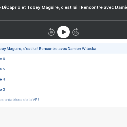
 DiCaprio et Tobey Maguire, c'est lui ! Rencontre avec Dam
bey Maguire, c'est lui ! Rencontre avec Damien Witecka
e 6
e 5
e 4
e 3
s créatrices de la VF !
e 2
e 1