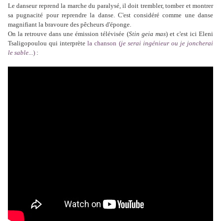
Le danseur reprend la marche du paralysé, il doit trembler, tomber et montrer
sa pugnacité pour reprendre la danse. C'est considéré comme une danse
magnifiant la bravoure des pêcheurs d'éponge.
On la retrouve dans une émission télévisée (
Stin geia mas
) et c'est ici Eleni
Tsaligopoulou qui interprète
la chanson (
je serai ingénieur ou je joncherai
le sable...
)
: