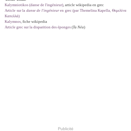
Kalymniotikos (danse de l'ingénieur)
, article wikipedia en grec
Article sur la
danse de l'ingénieur
en grec (par Themelina Kapella, Θεμελίνα
Καπελλά)
Kalymnos
, fiche wikipedia
Article grec sur la disparition des éponges
(
Ta Néa
)
Publicité