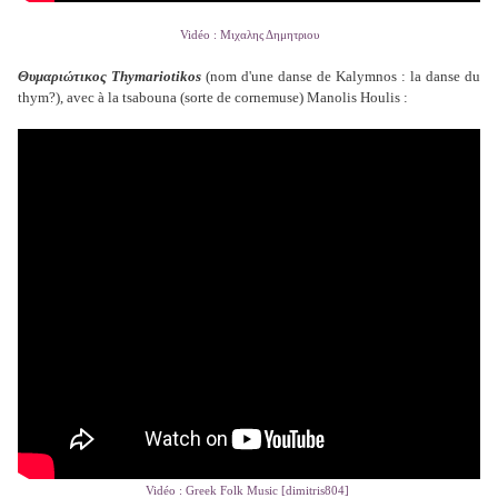
Vidéo : Μιχαλης Δημητριου
Θυμαριώτικος Thymariotikos
(nom d'une danse de Kalymnos : la danse du
thym?), avec à la tsabouna (sorte de cornemuse) Manolis Houlis :
Vidéo : Greek Folk Music [dimitris804]