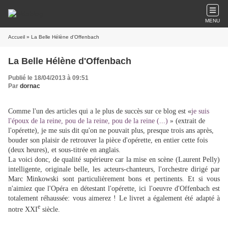
MENU
Accueil
» La Belle Hélène d'Offenbach
La Belle Hélène d'Offenbach
Publié le 18/04/2013 à 09:51
Par
dornac
Comme l'un des articles qui a le plus de succès sur ce blog est
«
je suis
l'époux de la reine, pou de la reine, pou de la reine (...)
»
(extrait de
l'opérette), je me suis dit qu'on ne pouvait plus, presque trois ans après,
bouder son plaisir de retrouver la pièce d'opérette, en entier cette fois
(deux heures), et sous-titrée en anglais.
La voici donc, de qualité supérieure car la mise en scène (Laurent Pelly)
intelligente, originale belle, les acteurs-chanteurs, l'orchestre dirigé par
Marc Minkowski sont particulièrement bons et pertinents. Et si vous
n'aimiez que l'Opéra en détestant l'opérette, ici l'oeuvre d'Offenbach est
totalement réhaussée: vous aimerez ! Le livret a également été adapté à
e
notre XXI
siècle.