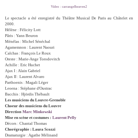
Video : carrangelheaven2
Le spectacle a été enregistré du Théâtre Musical De Paris au Châtelet en
2000.
Hélène : Félicity Lott
Pâris : Yann Beuron
Ménélas : Michel Sénéchal
Agamemnon : Laurent Naouri
Calchas : François Le Roux
Oreste : Marie-Ange Torodovitch
Achille : Eric Huchet
Ajax I : Alain Gabriel
Ajax II : Laurent Alvaro
Parthoenis : Magali Léger
Leoena : Stéphane d'Oustrac
Bacchis : Hjördis Thébault
Les musiciens du Louvre-Grenoble
Choeur des musiciens du Louvre
Direction
Marc Minkowski
Mise en scène et costumes :
Laurent Pelly
Décors : Chantal Thomas
Chorégraphie : Laura Scozzi
Dramaturgie : Agathe Mélinand