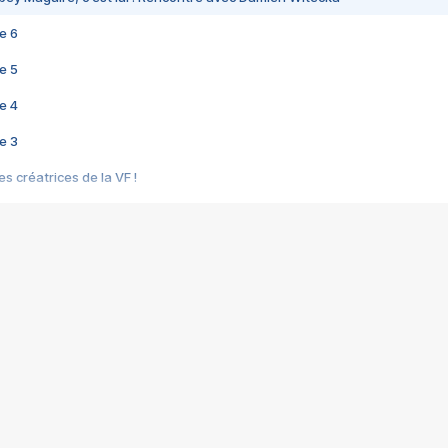
e 6
e 5
e 4
e 3
s créatrices de la VF !
e 2
e 1
e Mektoub My Love arrive enfin ! Rencontre avec Shaïn Boumedine et Sal
i : après Toni en famille
elle réalise le bouleversant Dites lui que je l'aime
ais ! Rencontre autour de Vie privée de Rebecca Zlotowski
 de Marguerite, Grave... Rencontre avec Ella Rumpf