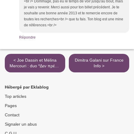
<br /> Dommage, pas eu le temps de voir jusqu'au bout, mais
je vais y revenir. Merci aussi pour ton billet précédent. Je te
souhaite une bonne année 2013 et te remercie encore de
toutes les recherches<br /> que tu fais. Ton blog est une mine
de références.<br />
Répondre
< Joe Dassin et Mélina
Dimitra Galani sur France
Mercouri : duo *Δεν πρέπει
Info >
να συναντηθούμε
Hébergé par Eklablog
Top articles
Pages
Contact
Signaler un abus
C.G.U.