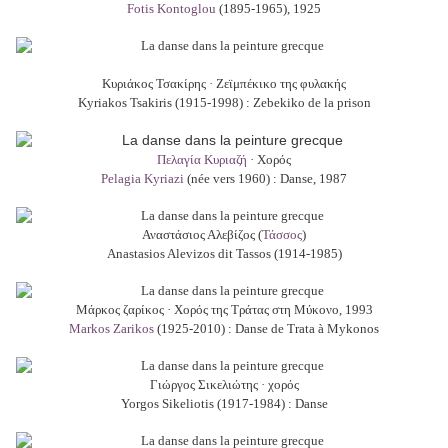
Fotis Kontoglou
(1895-1965), 1925
Κυριάκος Τσακίρης · Ζεϊμπέκικο της φυλακής
Kyriakos Tsakiris (1915-1998) : Zebekiko de la prison
Πελαγία Κυριαζή
· Χορός
Pelagia Kyriazi
(née vers 1960) : Danse, 1987
Αναστάσιος Αλεβίζος (
Τάσσος
)
Anastasios Alevizos dit Tassos (1914-1985)
Μάρκος ζαρίκος · Χορός της Τράτας στη Μύκονο, 1993
Markos Zarikos
(1925-2010) : Danse de Trata à Mykonos
Γιώργος Σικελιώτης · χορός
Yorgos Sikeliotis (1917-1984) : Danse