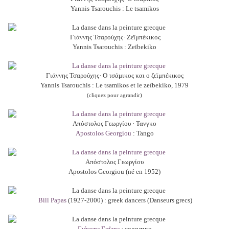
Yannis Tsarouchis : Le tsamikos
Γιάννης Τσαρούχης· Ζεϊμπέκικος
Yannis Tsarouchis : Zeïbekiko
Γιάννης Τσαρούχης· Ο τσάμικος και ο ζεϊμπέκικος
Yannis Tsarouchis : Le tsamikos et le zeïbekiko, 1979
(cliquez pour agrandir)
Απόστολος Γεωργίου · Τανγκο
Apostolos Georgiou
: Tango
Απόστολος Γεωργίου
Apostolos Georgiou (né en 1952)
Bill Papas
(1927-2000) : greek dancers (
Danseurs grecs
)
Γιάννης Γαΐτης
· χορευτικο