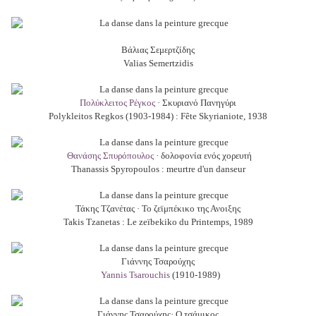
Βάλιας Σεμερτζίδης
Valias Semertzidis
Πολύκλειτος Ρέγκος
· Σκυριανό Πανηγύρι
Polykleitos Regkos (1903-1984) : Fête Skyrianiote, 1938
Θανάσης Σπυρόπουλος
· δολοφονία ενός χορευτή
Thanassis Spyropoulos : meurtre d'un danseur
Τάκης Τζανέτας · Το ζεϊμπέκικο της Ανοιξης
Takis Tzanetas : Le zeïbekiko du Printemps, 1989
Γιάννης Τσαρούχης
Yannis Tsarouchis
(1910-1989)
Γιάννης Τσαρούχης· Ο τσάμικος