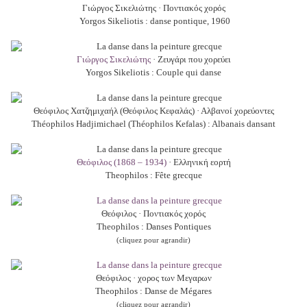
Γιώργος Σικελιώτης · Ποντιακός χορός
Yorgos Sikeliotis : danse pontique,
1960
Γιώργος Σικελιώτης
· Ζευγάρι που χορεύει
Yorgos Sikeliotis : Couple qui danse
Θεόφιλος Χατζημιχαήλ (Θεόφιλος Κεφαλάς) · Αλβανοί χορεύοντες
Théophilos Hadjimichael (Théophilos Kefalas) : Albanais dansant
Θεόφιλος (1868 – 1934)
· Ελληνική εορτή
Theophilos : Fête grecque
Θεόφιλος · Ποντιακός χορός
Theophilos : Danses Pontiques
(cliquez pour agrandir)
Θεόφιλος · χορος των Μεγαρων
Theophilos : Danse de Mégares
(cliquez pour agrandir)