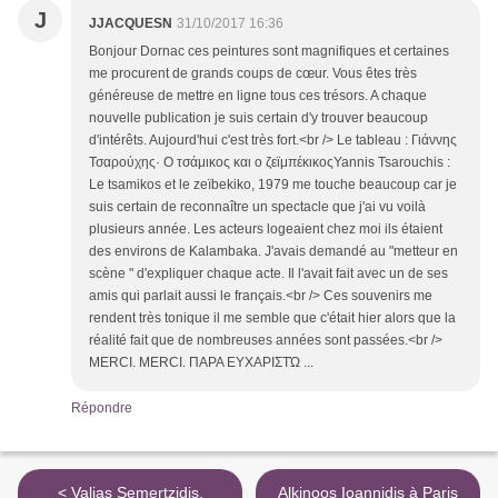
J
JJACQUESN
31/10/2017 16:36
Bonjour Dornac ces peintures sont magnifiques et certaines
me procurent de grands coups de cœur. Vous êtes très
généreuse de mettre en ligne tous ces trésors. A chaque
nouvelle publication je suis certain d'y trouver beaucoup
d'intérêts. Aujourd'hui c'est très fort.<br /> Le tableau : Γιάννης
Τσαρούχης· Ο τσάμικος και ο ζεϊμπέκικοςYannis Tsarouchis :
Le tsamikos et le zeïbekiko, 1979 me touche beaucoup car je
suis certain de reconnaître un spectacle que j'ai vu voilà
plusieurs année. Les acteurs logeaient chez moi ils étaient
des environs de Kalambaka. J'avais demandé au "metteur en
scène " d'expliquer chaque acte. Il l'avait fait avec un de ses
amis qui parlait aussi le français.<br /> Ces souvenirs me
rendent très tonique il me semble que c'était hier alors que la
réalité fait que de nombreuses années sont passées.<br />
MERCI. MERCI. ΠΑΡΑ ΕΥΧΑΡΙΣΤΏ ...
Répondre
< Valias Semertzidis,
Alkinoos Ioannidis à Paris