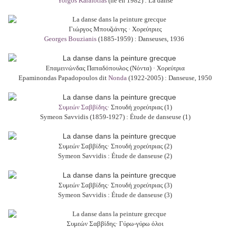
Yorgos Karafotias
(né en 1982) : La danse
Γιώργος Μπουζιάνης ·
Χ
ορεύτριες
Georges Bouzianis
(1885-1959) : Danseuses, 1936
Επαμεινώνδας Παπαδόπουλος (Νόντα) ·
Χ
ορεύτρια
Epaminondas Papadopoulos dit
Nonda
(1922-2005) : Danseuse,
1950
Συμεών Σαββίδης
· Σπουδή χορεύτριας (1)
Symeon Savvidis (1859-1927) : Étude de danseuse (1)
Συμεών Σαββίδης· Σπουδή χορεύτριας (2)
Sy
meon Savvidis : Étude de danseuse (2)
Συμεών Σαββίδης· Σπουδή χορεύτριας (3)
Sy
meon Savvidis : Étude de danseuse (3)
Συμεών Σαββίδης· Γύρω-γύρω όλοι