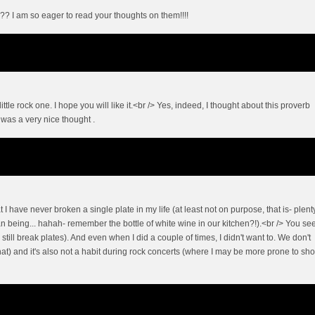
?? I am so eager to read your thoughts on them!!!!
little rock one. I hope you will like it.<br /> Yes, indeed, I thought about this proverb
 was a very nice thought .
I have never broken a single plate in my life (at least not on purpose, that is- plent
being... hahah- remember the bottle of white wine in our kitchen?!).<br /> You se
y still break plates). And even when I did a couple of times, I didn't want to. We don't
hat) and it's also not a habit during rock concerts (where I may be more prone to sh