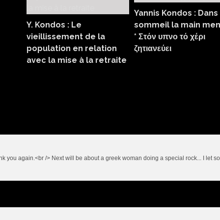
Yannis Kondos : Dans 
Y. Kondos : Le
sommeil la main men
vieillissement de la
* Στόν υπνο τό χέρι
population en relation
ζητιανεύει
avec la mise à la retraite
ank you again.<br /> Next will be about a greek woman doing a special rock... I let 