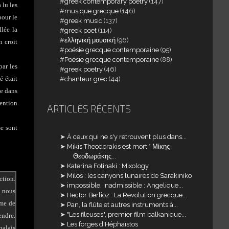
greek contemporary poetry
(147)
 lu les
musique grecque
(146)
pour le
greek music
(137)
llée la
greek poet
(114)
ελληνική μουσική
(96)
n croit
poésie grecque contemporaine
(95)
Poésie grecque contemporaine
(88)
par les
greek poetry
(46)
 était
chanteur grec
(44)
ée dans
tention
ARTICLES RÉCENTS
se sont
À ceux qui ne s'y retrouvent plus dans...
Mikis Theodorakis est mort * Μίκης
Θεοδωράκης...
Katerina Fotinaki : Mixology
Milos : les canyons lunaires de Sarakiniko
ction.
impossible, inadmissible : Angelique...
ù nous
Hector Berlioz : La Revolution grecque...
ême de
Pan, la flûte et autres instruments à...
"Les fileuses", premier film balkanique...
endre.
Les forges d'Héphaïstos
palais