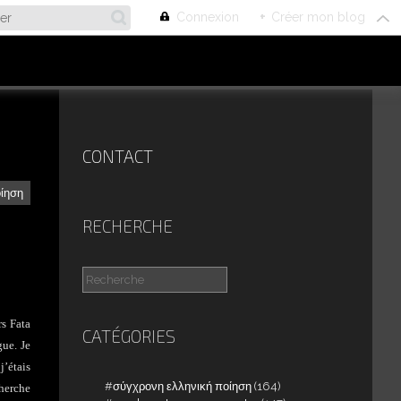
Connexion
+
Créer mon blog
CONTACT
οίηση
RECHERCHE
rs Fata
CATÉGORIES
gue. Je
j’étais
σύγχρονη ελληνική ποίηση
(164)
cherche