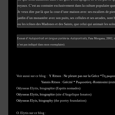
royaux. C’est au contraire exclusivement dans la culture populaire que s
Je veux dire par là que la cour d’une maison avec ses escaliers de pie
jardin d’un monastère avec son puits, ses cellules et ses arcades, sont
ou les icônes des Madones et des Saints, que celui qui animait les scèn
Autoportrait en langue parlée
Autoportraits
Extrait d’
in
, Fata Morgana, 2002, tr
n’est pas indiqué dans mon exemplaire).
Voir aussi sur ce blog :
Y. Ritsos : Ne pleure pas sur la Grèce *Τη ρωμι
Yannis Ritsos : Grécité * Ρωμιοσύνη -Romiosini (extr
Odysseas Elytis, biographie
(Esprits nomades)
Odysseas Elytis, biographie
(site d'Angelique Ionatos)
Odysseas Elyis, biography
(the poetry foundation)
O. Elytis sur ce blog :