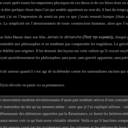
s, on court après toutes les empreintes physiques de ces dieux et de ces héros dont on a
-à-dire quelque chose dans l’air qui semble appartenir au non-dit, il faut du temps 
sos
)
j’ai eu l’impression de sentir un peu ce que j’avais ressenti lorsque j'étais a
e
.
La simplicité est l’aboutissement de toute construction humaine, alors que l’o
Jamais le dimanche
Ποτέ την κυριακή
par Jules Dassin dans son film
(
)
, choqué 
méable aux philosophes et ne semblant pas comprendre les tragédiens. La grécité
 fidélité aux origines. Il lui donnait des leçons sur cette culture qu’il croyait noy
utoyait quotidiennement les philosophes, sans pose, sans gravité apparente, sans pré
ité surtout quand il s’est agi de la défendre contre les nationalistes racistes qui 
Elytis dévoile
en partie
ici sa permanence.
n mouvement moderne révolutionnaire d’autre part semblait relever d’une contradi
aide inattendue du fait qu’au moment même – ainsi que je l’ai expliqué ailleurs – o
débarrassant des altérations apportées par la Renaissance, ce furent les héritiers m
nsi mieux voir ce qu’était notre véritable identité. Voilà ce qu’il faut bien compr
i fut ensuite copié par les occidentaux avec les colonnes et les métopes de leurs 