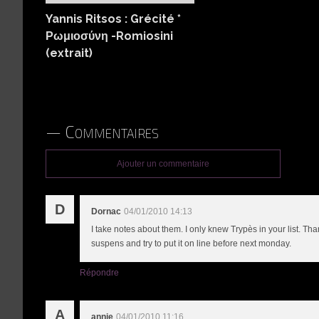
Yannis Ritsos : Grécité *
Ρωμιοσύνη -Romiosini
(extrait)
Commentaires
Ajouter un commentaire
D
Dornac
04/01/2010 14:13
I take notes about them. I only knew Trypès in your list. Th
suspens and try to put it on line before next monday.
Répondre
A
annie
04/01/2010 11:16