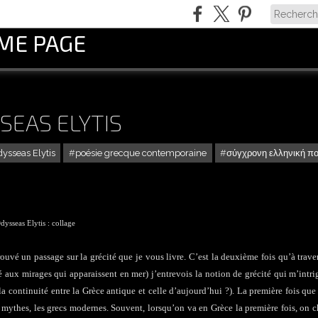
OME PAGE
SEAS ELYTIS
ysseas Elytis
poésie grecque contemporaine
σύγχρονη ελληνική π
dysseas Elytis : collage
rouvé un passage sur la grécité que je vous livre. C’est la deuxième fois qu’à trave
aux mirages qui apparaissent en mer) j’entrevois la notion de grécité qui m’intri
a continuité entre la Grèce antique et celle d’aujourd’hui ?). La première fois que 
les mythes, les grecs modernes. Souvent, lorsqu’on va en Grèce la première fois, on 