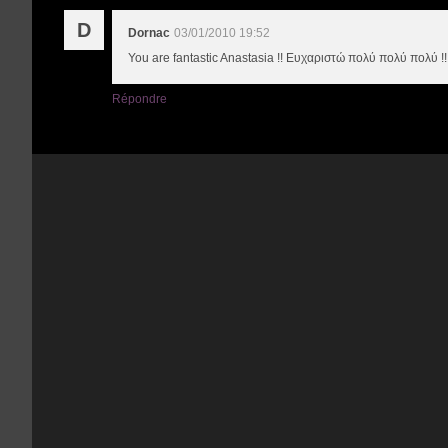
D
Dornac
03/01/2010 19:52
You are fantastic Anastasia !! Ευχαριστώ πολύ πολύ πολύ !!
Répondre