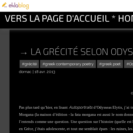
VERS LA PAGE D'ACCUEIL * H
LA GRÉCITÉ SELON ODYS
grécité
greek contemporary poetry
greek poet
Od
dornac
18 avr. 2013
O
Autoportraits
Pas plus tard qu’hier, en lisant
d’Odysseas Elytis, j’ai t
Morgana (la maison d’édition - la fata morgana est aussi le nom donné 
l’entends comme une question. Une question sur l’histoire (quelle est l
en Grèce, j’étais adolescente, et tout me semblait épars : les ruines, 