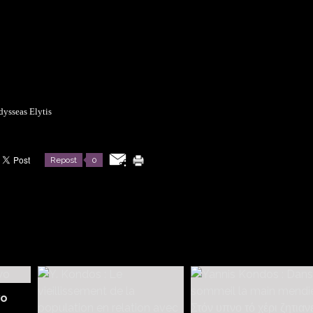
dysseas Elytis
Repost
0
wo