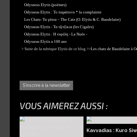
Odysseus Elytis (poèmes)
Odysseas Elytis : Το παράπoνο * la complainte
Les Chats- Τα γάτια – The Cats (O. Elytis & C. Baudelaire)
Odysseas Elytis - Τα τζιτζίκια (les Cigales)
Odysseas Elytis : Η νεφέλη - La Nuée -
Odysseas Elytis a 100 ans
> Suite de la rubrique Elytis de ce blog >>
Les chats de Baudelaire à O
S'inscrire à la newsletter
VOUS AIMEREZ AUSSI :
Kavvadias : Kuro Si