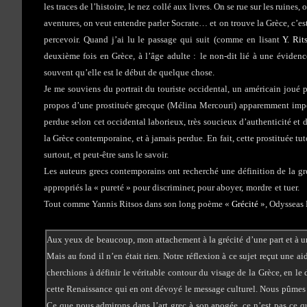
les traces de l’histoire, le nez collé aux livres. On se rue sur les ruine
aventures, on veut entendre parler Socrate… et on trouve la Grèce, c’est
percevoir. Quand j’ai lu le passage qui suit
(comme en lisant
Y. Rit
deuxième fois en Grèce, à l’âge adulte :
le non-dit lié à une évidenc
souvent qu’elle est le début de quelque chose.
Je me souviens du portrait du touriste occidental, un américain joué 
propos d’une prostituée grecque (Mélina Mercouri) apparemment imper
perdue selon cet occidental laborieux, très soucieux d’authenticité et de
la Grèce contemporaine, et à jamais perdue. En fait, cette prostituée t
surtout, et peut-être sans le savoir.
Les auteurs grecs contemporains ont recherché une définition de la gréc
appropriés la « pureté » pour discriminer, pour aboyer,
mordre
et tuer.
Tout comme Yannis Ritsos dans son long poème «
Grécité
», Odysseas 
Aux yeux de beaucoup, mon attachement à la grécité d’une part et à u
Mais au fond il n’en était rien. Notre réflexion à ce sujet reçut une 
cherchions à définir le véritable contour du visage de la Grèce, en le 
cette Renaissance qui en ont dévoyé le message culturel. Nous pûmes ai
Ce que nous admirons dans l’art grec à son apogée, ce n’est pas ce qu