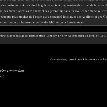
’est maintenue et qu’a duré la grécité, en tant que manière de voir et de faire les c
rre, ses murs blanchis à la chaux et ses géraniums dans un seau en fer blanc, ou enc
 beaucoup plus proches de l’esprit qui a engendré les statues des Apollons et des Vic
es pastorales ou les roses angelots des Maîtres de la Renaissance.
aduit dans ce passage par Béatrice Stellio-Connolly, p.48-49. Le texte original daterait de 1980 (
Commentaires, corrections et informations sont bi
οσύνη μην την κλαις
ait)