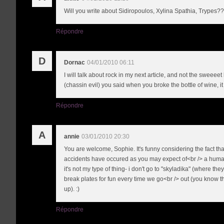
Will you write about Sidiropoulos, Xylina Spathia, Trypes??
Répondre
D
Dornac
04/01/2010 06:11
I will talk about rock in my next article, and not the sweeeet 
(chassin evil) you said when you broke the bottle of wine, it
Répondre
A
annie
03/01/2010 20:30
You are welcome, Sophie. It's funny considering the fact that 
accidents have occured as you may expect of<br /> a human 
it's not my type of thing- i don't go to "skyladika" (where the
break plates for fun every time we go<br /> out (you know t
up). :)
Répondre