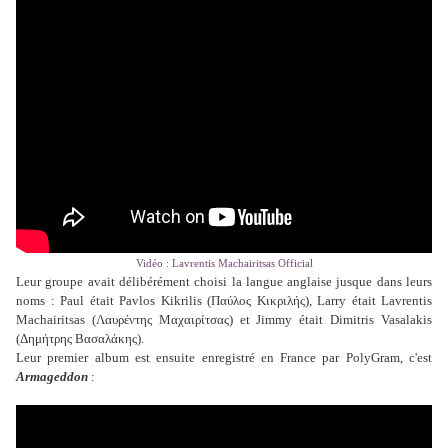
Vidéo : Lavrentis Machairitsas Official
Leur groupe avait délibérément choisi la langue anglaise jusque dans leurs
noms : Paul était Pavlos Kikrilis (Παύλος Κικριλής), Larry était Lavrentis
Machairitsas (Λαυρέντης Μαχαιρίτσας) et Jimmy était Dimitris Vasalakis
(Δημήτρης Βασαλάκης).
Leur premier album est ensuite enregistré
en France par PolyGram, c'est
Armageddon
: