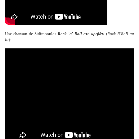
Une chanson de Sidiropoulos
Rock 'n' Roll στο κρεβάτι
(
Rock N'Roll au
lit
):