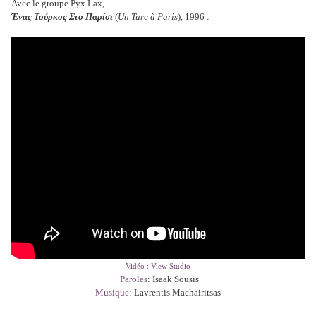
Avec le groupe Pyx Lax,
Ένας Τούρκος Στο Παρίσι
(
Un Turc à Paris
), 1996 :
Vidéo : View Studio
Paroles
: Isaak Sousis
Musique
: Lavrentis Machairitsas