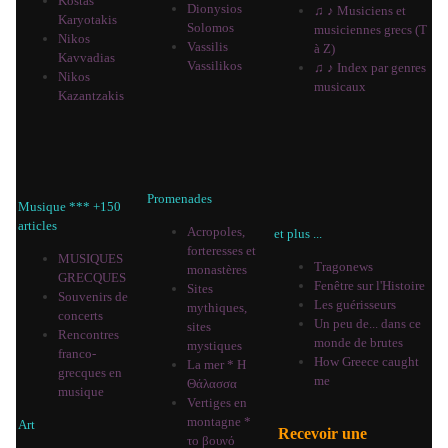
Kostas
Dionysios
♫ ♪ Musiciens et
Karyotakis
Solomos
musiciennes grecs (T
Nikos
Vassilis
à Z)
Kavvadias
Vassilikos
♫ ♪ Index par genres
Nikos
musicaux
Kazantzakis
Promenades
Musique *** +150
articles
Acropoles,
et plus ...
forteresses et
MUSIQUES
Tragonews
monastères
GRECQUES
Fenêtre sur l'Histoire
Sites
Souvenirs de
Les guérisseurs
mythiques,
concerts
Un peu de... dans ce
sites
Rencontres
monde de brutes
mystiques
franco-
How Greece caught
La mer * Η
grecques en
me
Θάλασσα
musique
Vertiges en
montagne *
Art
Recevoir une
το βουνό