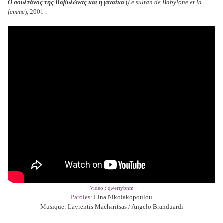
Ο σουλτάνος της Βαβυλώνας και η γυναίκα
(
Le sultan de Babylone et la
femme
), 2001 :
Vidéo : qwertybnm
Paroles
: Lina Nikolakopoulou
Musique: Lavrentis Macharitsas / Angelo Branduardi