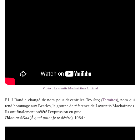
Vidéo : Lavrentis Machairitsas Official
P.L.J Band a changé de nom pour devenir les Τερμίτες (
Termites
),
nom qui
rend hommage aux Beatles, le groupe de référence de Lavrentis Machairitsas.
Ils ont finalement préféré l'expression en grec.
Πόσο σε θέλω
(
À quel point je te désire
), 1984 :