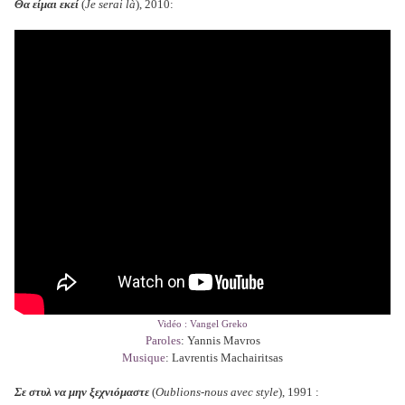
Θα είμαι εκεί
(
Je serai là
), 2010:
Vidéo : Vangel Greko
Paroles
: Yannis Mavros
Musique
: Lavrentis Machairitsas
Σε στ
υλ να μην ξεχνιόμαστε
(
Oublions-nous avec style
), 1991 :