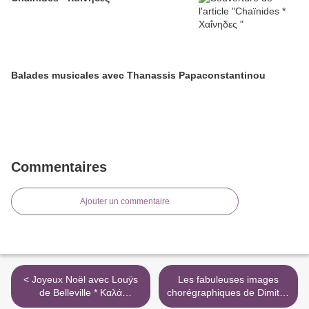
Balades musicales avec Thanassis Papaconstantinou
Commentaires
Ajouter un commentaire
< Joyeux Noël avec Louÿs
Les fabuleuses images
de Belleville * Καλά
chorégraphiques de Dimitris
Χριστούγεννα
Papaioannou * Δημήτρης