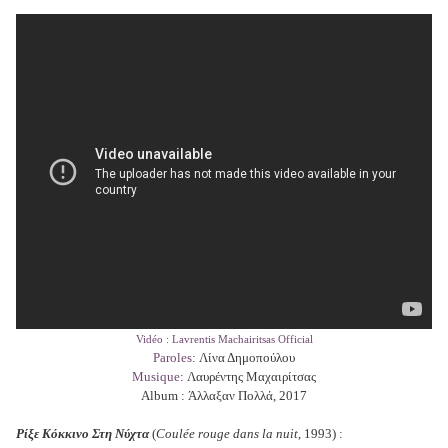
Vidéo : Lavrentis Machairitsas Official
Paroles
: Λίνα Δημοπούλου
Musique
: Λαυρέντης Μαχαιρίτσας
Album : Άλλαξαν Πολλά, 2017
Ρίξε Κόκκινο Στη Νύχτα
(
Coulée rouge dans la nuit
, 1993) :