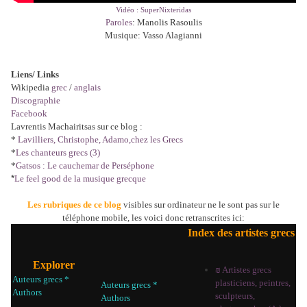
Vidéo : SuperNixteridas
Paroles
: Manolis Rasoulis
Musique: Vasso Alagianni
Liens/ Links
Wikipedia
grec
/
anglais
Discographie
Facebook
Lavrentis Machairitsas sur ce blog :
*
Lavilliers, Christophe, Adamo,chez les Grecs
*
Les chanteurs grecs (3)
*
Gatsos : Le cauchemar de Perséphone
*
Le feel good de la musique grecque
Les rubriques de ce blog
visibles sur ordinateur ne le sont pas sur le
téléphone mobile, les voici donc retranscrites ici:
Index des artistes grecs
Explorer
₪ Artistes grecs
Auteurs grecs *
plasticiens, peintres,
Auteurs grecs *
Authors
sculpteurs,
Authors