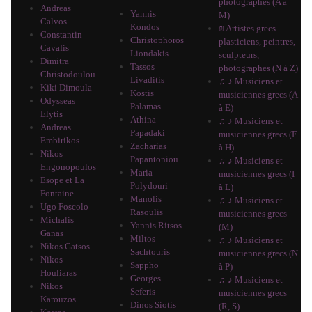
photographes (A à
Andreas
Yannis
M)
Calvos
Kondos
₪ Artistes grecs
Constantin
Christophoros
plasticiens, peintres,
Cavafis
Liondakis
sculpteurs,
Dimitra
Tassos
photographes (N à Z)
Christodoulou
Livaditis
♫ ♪ Musiciens et
Kiki Dimoula
Kostis
musiciennes grecs (A
Odysseas
Palamas
à E)
Elytis
Athina
♫ ♪ Musiciens et
Andreas
Papadaki
musiciennes grecs (F
Embirikos
Zacharias
à H)
Nikos
Papantoniou
♫ ♪ Musiciens et
Engonopoulos
Maria
musiciennes grecs (I
Esope et La
Polydouri
à L)
Fontaine
Manolis
♫ ♪ Musiciens et
Ugo Foscolo
Rasoulis
musiciennes grecs
Michalis
Yannis Ritsos
(M)
Ganas
Miltos
♫ ♪ Musiciens et
Nikos Gatsos
Sachtouris
musiciennes grecs (N
Nikos
Sappho
à P)
Houliaras
Georges
♫ ♪ Musiciens et
Nikos
Seferis
musiciennes grecs
Karouzos
Dinos Siotis
(R, S)