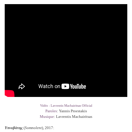
Vidéo : Lavrentis Machairitsas Official
Paroles
: Yannis Proestakis
Musique
: Lavrentis Machairitsas
Υπνοβάτης
(
Somnolent
), 2017: