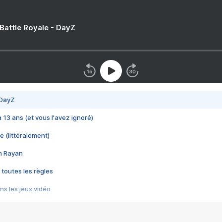
 Battle Royale - DayZ
 DayZ
 a 13 ans (et vous l'avez ignoré)
e (littéralement)
im Rayan
 toutes les règles
s les jeux vidéo
us choquant de Rockstar ? - Le scandale BULLY