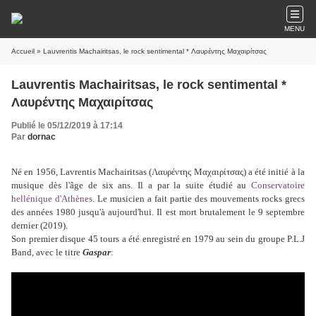
MENU
Accueil
» Lauvrentis Machairitsas, le rock sentimental * Λαυρέντης Μαχαιρίτσας
Lauvrentis Machairitsas, le rock sentimental *
Λαυρέντης Μαχαιρίτσας
Publié le 05/12/2019 à 17:14
Par
dornac
Né en 1956, Lavrentis Machairitsas (Λαυρέντης Μαχαιρίτσας) a été initié à la
musique dès l'âge de six ans. Il a par la suite étudié au
Conservatoire
hellénique d'Athènes
. Le musicien a fait partie des mouvements rocks grecs
des années 1980 jusqu'à aujourd'hui. Il est mort brutalement le 9 septembre
dernier (2019).
Son premier disque 45 tours a été
enregistré en 1979
au sein du groupe
P.L.J
Band, a
vec le titre
Gaspar
: