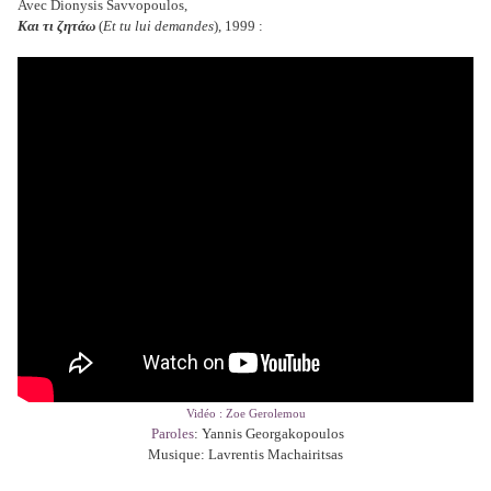
Avec Dionysis Savvopoulos,
Και τι ζητάω
(
Et tu lui demandes
), 1999 :
Vidéo : Zoe Gerolemou
Paroles
: Yannis Georgakopoulos
Musique: Lavrentis Machairitsas