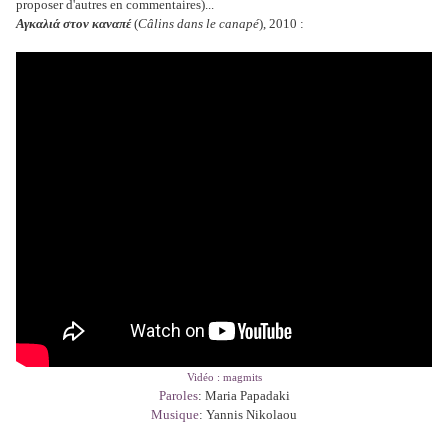
proposer d'autres en commentaires)...
Αγκαλιά στον καναπέ
(
Câlins dans le canapé
), 2010 :
Vidéo : magmits
Paroles
: Maria Papadaki
Musique
: Yannis Nikolaou