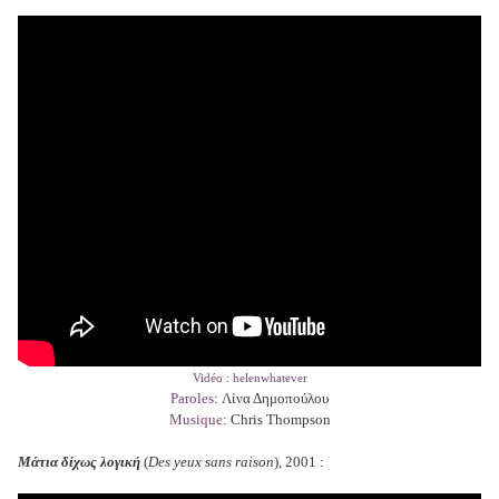
Vidéo : helenwhatever
Paroles
: Λίνα Δημοπούλου
Musique
: Chris Thompson
Μάτια δίχως λογική
(
Des yeux sans raison
), 2001 :