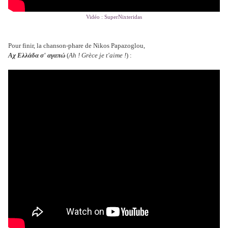
Vidéo : SuperNixteridas
Pour finir, la chanson-phare de Nikos Papazoglou,
Αχ Ελλάδα σ' αγαπώ
(
Ah ! Grèce je t'aime !
) :