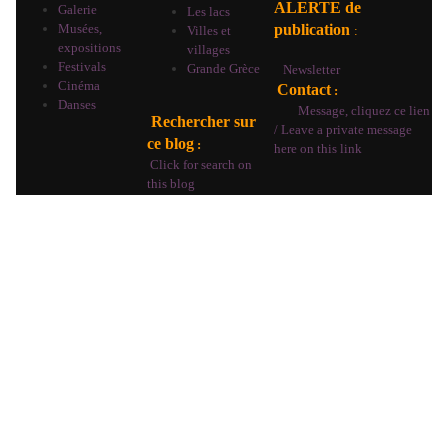
ALERTE de
Galerie
Les lacs
Musées,
publication
Villes et
:
expositions
villages
Festivals
Grande Grèce
Newsletter
Cinéma
Contact
:
Danses
Message, cliquez ce lien
Rechercher sur
/ Leave a private message
ce blog
:
here on this link
Click for search on
this blog