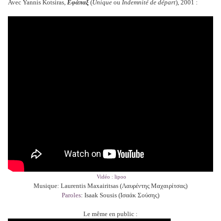
Avec Yannis Kotsiras,
Εφάπαξ
(
Unique
ou
Indemnité de départ
), 2001 :
Vidéo : lipoo
Musique: Laurentis Maxairitsas (Λαυρέντης Μαχαιρίτσας)
Paroles
: Isaak Sousis (Ισαάκ Σούσης)
Le même en public :