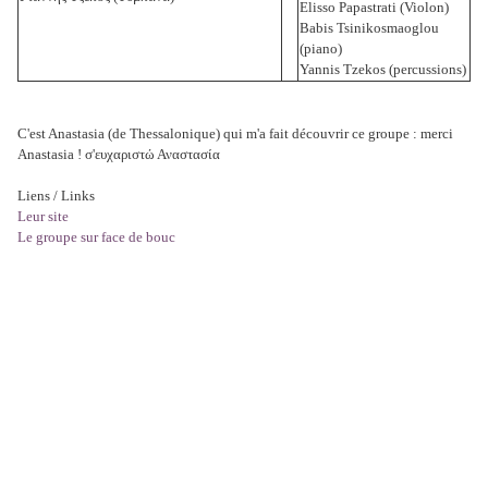
Elisso Papastrati (Violon)
Babis Tsinikosmaoglou
(piano)
Yannis Tzekos (percussions)
C'est Anastasia (de Thessalonique) qui m'a fait découvrir ce groupe : merci
Anastasia ! σ'ευχαριστώ Αναστασία
Liens / Links
Leur site
Le groupe sur face de bouc