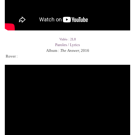
Vidéo : 2L8
Paroles / Lyrics
Album :
The Answer,
2016
Rover :