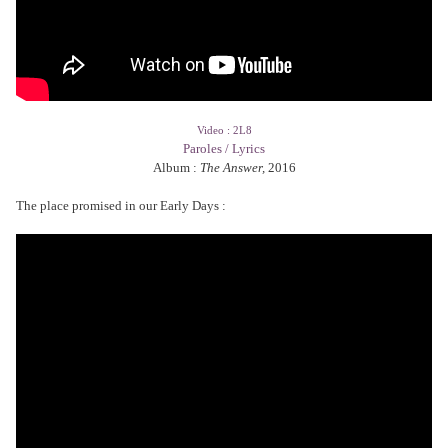
Video : 2L8
Paroles / Lyrics
Album :
The Answer,
2016
The place promised in our Early Days :