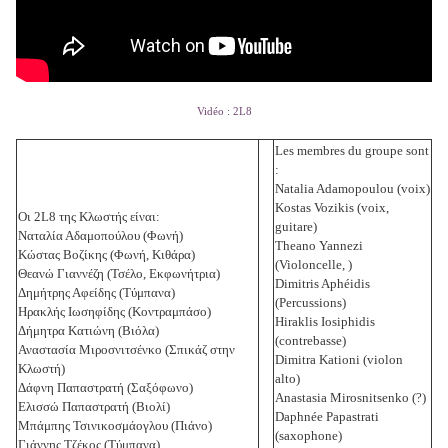
Vidéo : 2L8
Les membres du groupe sont
:
Natalia Adamopoulou (voix)
Kostas Vozikis (voix,
Οι 2L8 της Κλωστής είναι:
guitare)
Ναταλία Αδαμοπούλου (Φωνή)
Theano Yannezi
Κώστας Βοζίκης (Φωνή, Κιθάρα)
(Violoncelle, )
Θεανώ Γιαννέζη (Τσέλο, Εκφωνήτρια)
Dimitris Aphéidis
Δημήτρης Αφείδης (Τύμπανα)
(Percussions)
Ηρακλής Ιωσηφίδης (Κοντραμπάσο)
Hiraklis Iosiphidis
Δήμητρα Κατιώνη (Βιόλα)
(contrebasse)
Αναστασία Μιροσνιτσένκο (Σπικάζ στην
Dimitra Kationi (violon
Κλωστή)
alto)
Δάφνη Παπαστρατή (Σαξόφωνο)
Anastasia Mirosnitsenko (?)
Ελισσώ Παπαστρατή (Βιολί)
Daphnée Papastrati
Μπάμπης Τσινικοσμάογλου (Πιάνο)
(saxophone)
Γιάννης Τζέκος (Τύμπανα)