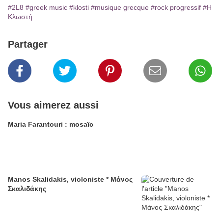
#2L8
#greek music
#klosti
#musique grecque
#rock progressif
#Η
Κλωστή
Partager
Vous aimerez aussi
Maria Farantouri : mosaïc
Manos Skalidakis, violoniste * Μάνος
Σκαλιδάκης