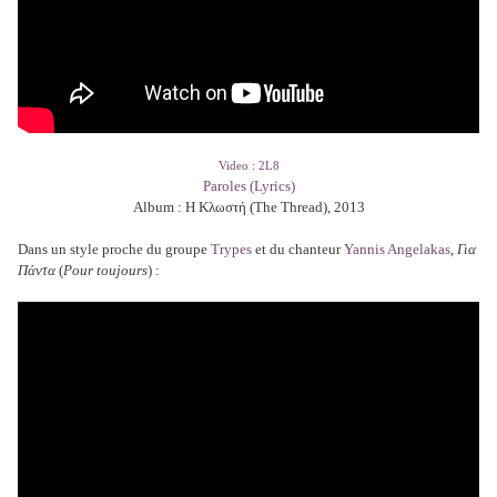
Video : 2L8
Paroles (Lyrics)
Album : Η Κλωστή (The Thread), 2013
Dans un style proche du groupe
Trypes
et du chanteur
Yannis Angelakas
,
Για
Πάντα
(
Pour toujours
) :