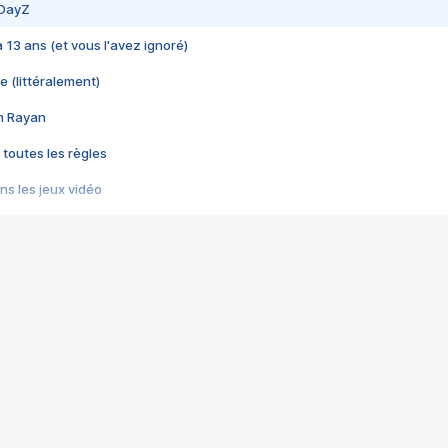
 DayZ
 a 13 ans (et vous l'avez ignoré)
e (littéralement)
im Rayan
 toutes les règles
s les jeux vidéo
us choquant de Rockstar ? - Le scandale BULLY
e plus moche de Steam
du RÊVE tourne au CAUCHEMAR
pendant 8 heures
it… à tort
umiliés par un jeu vidéo
ire - Final Fantasy 8