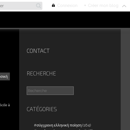
Connexion
+
Créer mon blog
CONTACT
RECHERCHE
υσική
ficile à
CATÉGORIES
σύγχρονη ελληνική ποίηση
(164)