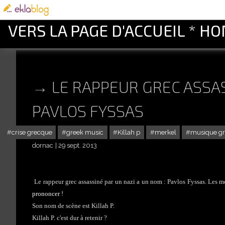
VERS LA PAGE D'ACCUEIL * H
LE RAPPEUR GREC ASSAS
PAVLOS FYSSAS
crise grecque
greek music
Killah p
merkel
musique g
dornac
29 sept. 2013
Le rappeur grec assassiné par un nazi a un nom : Pavlos Fyssas. Les me
prononcer
!
Son nom de scène est Killah P.
Killah P. c'est dur à retenir ?