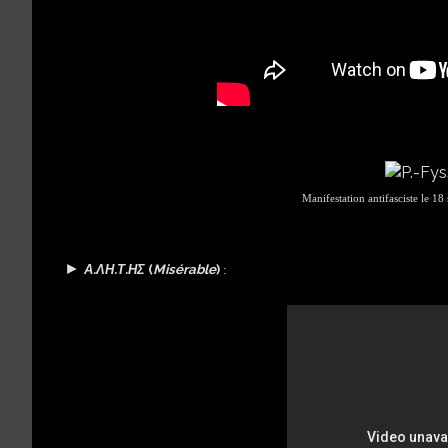
Manifestation antifasciste le 18
►
Α.ΛΗ.Τ.ΗΣ
(
Misérable
)
: