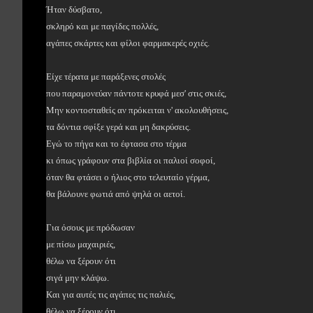
Ήταν δύσβατο,
σκληρό και με παγίδες πολλές,
αγάπες σκάρτες και φίλοι φαρμακερές οχιές.
Είχε τέρατα με παράξενες στολές
που παραμονεύαν πάντοτε κρυφά μεσ' στις σκιές,
Μην κοντοσταθείς αν πρόκειται ν' ακολουθήσεις,
τα δόντια σφίξε γερά και μη δακρύσεις.
Εγώ το πήγα και το έφτασα στο τέρμα
κι όπως γράφουν στα βιβλία οι παλιοί σοφοί,
όταν θα φτάσει ο ήλιος στο τελευταίο γέρμα,
θα βάλουνε φωτιά από ψηλά οι αετοί.
Για όσους με πρόδωσαν
με πίσω μαχαιριές,
θέλω να ξέρουν ότι
σιγά μην κλάψω.
Και για αυτές τις αγάπες τις παλιές,
θέλω να ξέρουν ότι