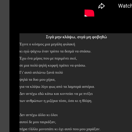
Σιγά μην κλάψω, σιγά μη φοβηθώ
Έγινε ο κόσμος μια μεγάλη φυλακή
κι εγώ ψάχνω έναν τρόπο τα δεσμά να σπάσω.
Έχω ένα μέρος που με περιμένει εκεί,
σε μια πολύ ψηλή κορφή πρέπει να φτάσω.
Γι' αυτό απλώνω ξανά πολύ
ψηλά τα δυο μου χέρια,
για να κλέψω λίγο φως από τα λαμπερά αστέρια.
Δεν αντέχω εδώ κάτω και κοντεύει να με πνίξει
των ανθρώπων η μιζέρια τόσο, όσο κι η θλίψη.
Δεν αντέχω άλλο κι όλοι
αυτοί δε μου ταιριάξαν,
πήρα τ'άλλο μονοπάτι κι όχι αυτό που μου χαράξαν.