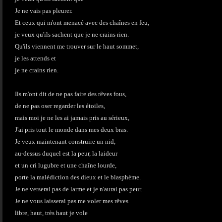
Je ne vais pas pleurer.
Et ceux qui m'ont menacé avec des chaînes en feu,
je veux qu'ils sachent que je ne crains rien.
Qu'ils viennent me trouver sur le haut sommet,
je les attends et
je ne crains rien.
Ils m'ont dit de ne pas faire des rêves fous,
de ne pas oser regarder les étoiles,
mais moi je ne les ai jamais pris au sérieux,
J'ai pris tout le monde dans mes deux bras.
Je veux maintenant construire un nid,
au-dessus duquel est la peur, la laideur
et un cri lugubre et une chaîne lourde,
porte la malédiction des dieux et le blasphème.
Je ne verserai pas de larme et je n'aurai pas peur.
Je ne vous laisserai pas me voler mes rêves
libre, haut, très haut je vole