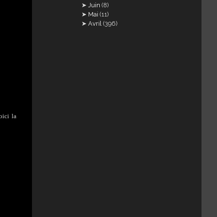
Juin
(8)
Mai
(11)
Avril
(396)
oici la