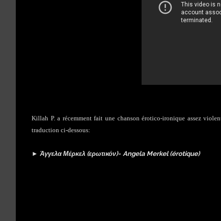
Killah P. a récemment fait une chanson érotico-ironique assez viole
traduction ci-dessous:
►
Άγγελα Μέρκελ (ερωτικόν)-
Angela Merkel (érotique)