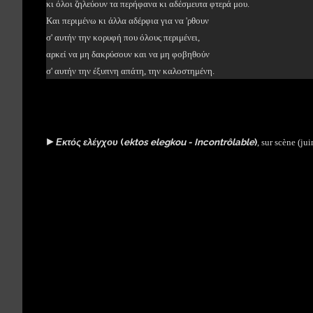
κι όλοι ζηλεύουν τα περήφανα κι αδέσμευτα φτερά μου.
Και περιμένω κι άλλα αδέρφια για να 'ρθουν
σ' αυτήν την κορυφή που όλους περιμένει,
αρκεί να μη δακρύσουν και να μη φοβηθούν
σ' αυτήν την έξυπνη απάτη, την καλοστημένη.
►
Εκτός ελέγχου
(
ektos elegkou - Incontrôlable
)
, sur scène (ju