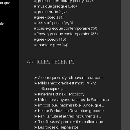
greek contemporary poetry
(147)
our que
musique grecque
(146)
greek music
(137)
greek poet
(114)
ελληνική μουσική
(96)
 de
poésie grecque contemporaine
(95)
Poésie grecque contemporaine
(88)
greek poetry
(46)
chanteur grec
(44)
ARTICLES RÉCENTS
À ceux qui ne s'y retrouvent plus dans...
Mikis Theodorakis est mort * Μίκης
Θεοδωράκης...
Katerina Fotinaki : Mixology
Milos : les canyons lunaires de Sarakiniko
impossible, inadmissible : Angelique...
Hector Berlioz : La Revolution grecque...
Pan, la flûte et autres instruments à...
"Les fileuses", premier film balkanique...
Les forges d'Héphaïstos