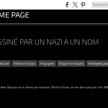
OME PAGE
SINÉ PAR UN NAZI A UN NOM :
recque
Pavlos Fyssas
rap grec
siga min klapso
ελληνική μο
dias français ne le disent pas toujours. Pavlos Fyssas, ne me dites pas que c'est
dif