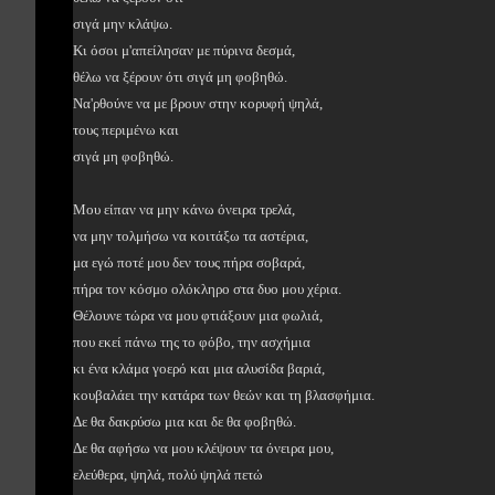
σιγά μην κλάψω.
Κι όσοι μ'απείλησαν με πύρινα δεσμά,
θέλω να ξέρουν ότι σιγά μη φοβηθώ.
Να'ρθούνε να με βρουν στην κορυφή ψηλά,
τους περιμένω και
σιγά μη φοβηθώ.
Μου είπαν να μην κάνω όνειρα τρελά,
να μην τολμήσω να κοιτάξω τα αστέρια,
μα εγώ ποτέ μου δεν τους πήρα σοβαρά,
πήρα τον κόσμο ολόκληρο στα δυο μου χέρια.
Θέλουνε τώρα να μου φτιάξουν μια φωλιά,
που εκεί πάνω της το φόβο, την ασχήμια
κι ένα κλάμα γοερό και μια αλυσίδα βαριά,
κουβαλάει την κατάρα των θεών και τη βλασφήμια.
Δε θα δακρύσω μια και δε θα φοβηθώ.
Δε θα αφήσω να μου κλέψουν τα όνειρα μου,
ελεύθερα, ψηλά, πολύ ψηλά πετώ