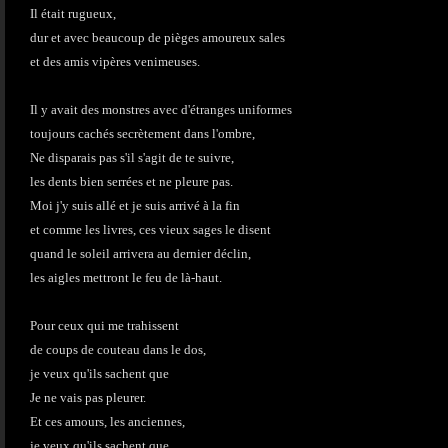
Il était rugueux,
dur et avec beaucoup de pièges amoureux sales
et des amis vipères venimeuses.
Il y avait des monstres avec d'étranges uniformes
toujours cachés secrètement dans l'ombre,
Ne disparais pas s'il s'agit de te suivre,
les dents bien serrées et ne pleure pas.
Moi j'y suis allé et je suis arrivé à la fin
et comme les livres, ces vieux sages le disent
quand le soleil arrivera au dernier déclin,
les aigles mettront le feu de là-haut.
Pour ceux qui me trahissent
de coups de couteau dans le dos,
je veux qu'ils sachent que
Je ne vais pas pleurer.
Et ces amours, les anciennes,
je veux qu'ils sachent que