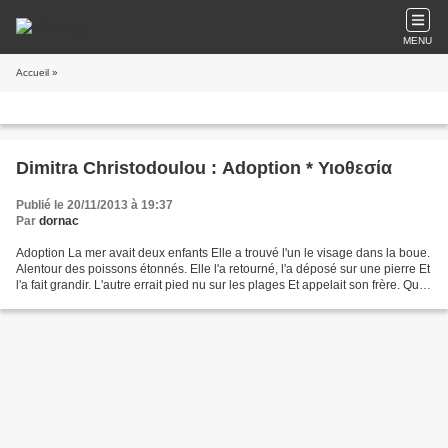
MENU
Accueil
»
Dimitra Christodoulou : Adoption * Υιοθεσία
Publié le 20/11/2013 à 19:37
Par
dornac
Adoption La mer avait deux enfants Elle a trouvé l'un le visage dans la boue.
Alentour des poissons étonnés. Elle l'a retourné, l'a déposé sur une pierre Et
l'a fait grandir. L'autre errait pied nu sur les plages Et appelait son frère. Qui
ne croit pas...