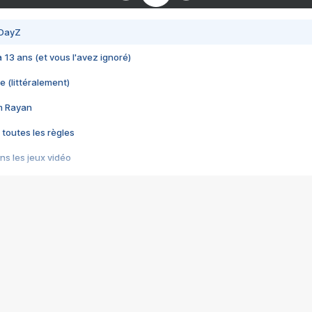
 DayZ
 a 13 ans (et vous l'avez ignoré)
e (littéralement)
im Rayan
 toutes les règles
s les jeux vidéo
us choquant de Rockstar ? - Le scandale BULLY
e plus moche de Steam
du RÊVE tourne au CAUCHEMAR
pendant 8 heures
it… à tort
umiliés par un jeu vidéo