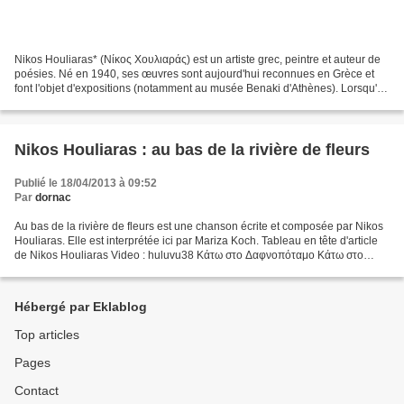
Nikos Houliaras* (Νίκος Χουλιαράς) est un artiste grec, peintre et auteur de
poésies. Né en 1940, ses œuvres sont aujourd'hui reconnues en Grèce et
font l'objet d'expositions (notamment au musée Benaki d'Athènes). Lorsqu'il
ne compose pas lui-même, ses...
Nikos Houliaras : au bas de la rivière de fleurs
Publié le 18/04/2013 à 09:52
Par
dornac
Au bas de la rivière de fleurs est une chanson écrite et composée par Nikos
Houliaras. Elle est interprétée ici par Mariza Koch. Tableau en tête d'article
de Nikos Houliaras Video : huluvu38 Κάτω στο Δαφνοπόταμο Κάτω στο
Δαφνοπόταμο Έριξα το τραγούδι...
Hébergé par Eklablog
Top articles
Pages
Contact