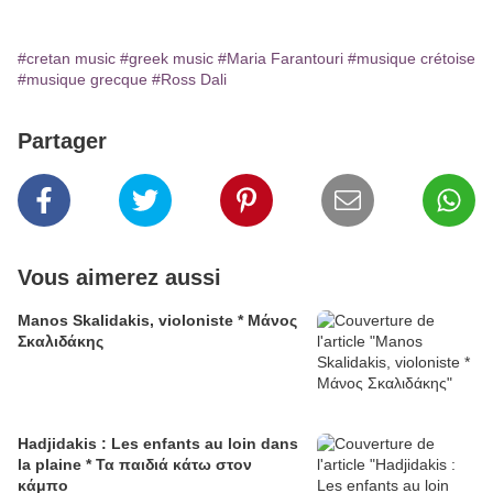
#cretan music
#greek music
#Maria Farantouri
#musique crétoise
#musique grecque
#Ross Dali
Partager
Vous aimerez aussi
Manos Skalidakis, violoniste * Μάνος
Σκαλιδάκης
Hadjidakis : Les enfants au loin dans
la plaine * Τα παιδιά κάτω στον
κάμπο