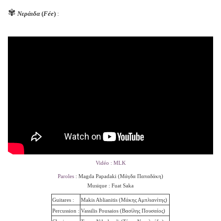
✾
Νεράιδα
(
Fée
)
:
Vidéo : MLK
Paroles
: Magda Papadaki (
Μάγδα Παπαδάκη)
Musique : Fuat Saka
Guitares :
Makis Ablianitis (Μάκης Αμπλιανίτης)
Percussion :
Vassilis Pousaios (Βασίλης Πουσαίος)