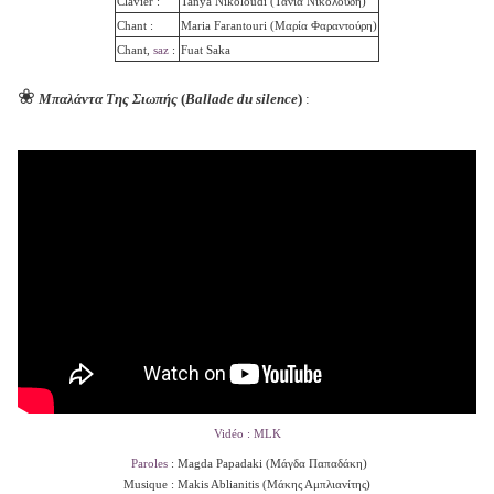
Clavier :
Tanya Nikoloudi (
Τάνια Νικολούδη)
Chant :
Maria Farantouri (Μαρία Φαραντούρη)
Chant,
saz
:
Fuat Saka
❀
Μπαλάντα Της Σιωπής
(
Ballade du silence
)
:
Vidéo : MLK
Paroles
: Magda Papadaki (
Μάγδα Παπαδάκη)
Musique : Makis Ablianitis (
Μάκης Αμπλιανίτης)