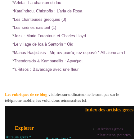
*
Arleta : La chanson du lac
*
Karaïndrou, Christofis : L'aria de Rosa
*
Les chanteuses grecques (3)
*
Les sirènes existent (1)
*
Jazz : Maria Farantouri et Charles Lloyd
*
Le village de Ioa à Santorin * Οία
*
Manos Hadjidakis : Μη τον ρωτάς τον
ουρανό * All alone am I
*
Theodorakis & Kambanellis : Αρνιέμαι
*
Y.Ritsos : Bavardage avec une fleur
Les rubriques de ce blog
visibles sur ordinateur ne le sont pas sur le
téléphone mobile, les voici donc retranscrites ici:
Index des artistes grecs
Explorer
₪ Artistes grecs
plasticiens, peintres,
Auteurs grecs *
Auteurs grecs *