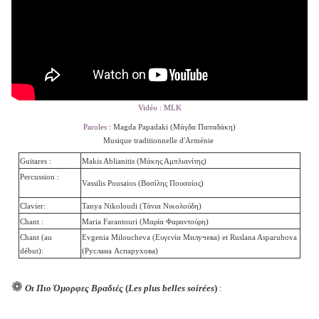
Vidéo : MLK
Paroles
: Magda Papadaki (
Μάγδα Παπαδάκη)
Musique traditionnelle d'Arménie
Guitares :
Makis Ablianitis (Μάκης Αμπλιανίτης)
Percussion :
Vassilis Pousaios (Βασίλης Πουσαίος)
Clavier:
Tanya Nikoloudi (
Τάνια Νικολούδη)
Chant :
Maria Farantouri (Μαρία Φαραντούρη)
Chant (au
Evgenia Miloucheva (Ευγενία Милучева) et Ruslana Asparuhova
début):
(Руслана Аспарухова)
❁
Οι Πιο Όμορφες Βραδιές
(
Les plus belles soirées
)
: