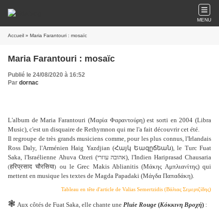
MENU
Accueil
» Maria Farantouri : mosaïc
Maria Farantouri : mosaïc
Publié le 24/08/2020 à 16:52
Par
dornac
L'album de Maria Farantouri (Μαρία Φαραντούρη) est sorti en 2004 (Libra
Music), c'est un disquaire de Rethymnon qui me l'a fait découvrir cet été.
Il regroupe de très grands musiciens comme, pour les plus connus, l'Irlandais
Ross Daly, l'Arménien Haig Yazdjian (
Հայկ Եազըճեան
), le Turc Fuat
Saka, l'Israélienne Ahuva Ozeri (אהובה עוזרי), l'Indien Hariprasad Chausaria
हरिप्रसाद चौरसिया
ou le Grec Makis Ablianitis (Μάκης Αμπλιανίτης) qui
(
)
mettent en musique les textes de Magda Papadaki (Μάγδα Παπαδάκη).
Tableau en tête d'article de Valias Semertzidis (Βάλιας Σεμερτζίδης)
❃
Aux côtés de Fuat Saka, elle chante une
Pluie Rouge
(
Κόκκινη
Βροχή
)
: