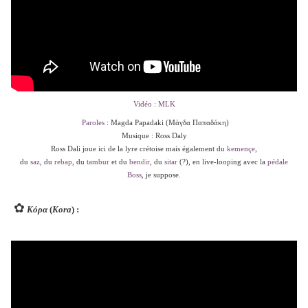
Vidéo : MLK
Paroles
: Magda Papadaki (Μάγδα Παπαδάκη)
Musique : Ross Daly
Ross Dali joue ici de la lyre crétoise mais également du
kemençe
,
du
saz
, du
rebap
, du
tambur
et du
bendir
, du
sitar
(?), en live-looping avec la
pédale
Boss
, je suppose.
✿
Κόρα
(
Kora
) :