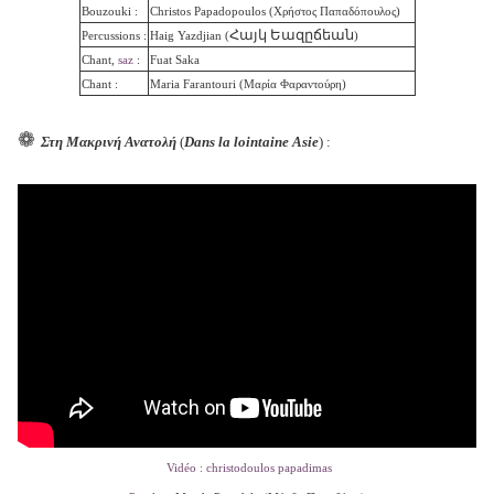
Bouzouki :
Christos Papadopoulos (
Χρήστος Παπαδόπουλος)
Հայկ Եազըճեան
Percussions :
Haig Yazdjian (
)
Chant,
saz
:
Fuat Saka
Chant :
Maria Farantouri (Μαρία Φαραντούρη)
❁
Στη Μακρινή Ανατολή
(
Dans la lointaine Asie
) :
Vidéo : christodoulos papadimas