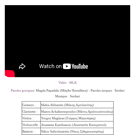
Vidéo : MLK
Paroles grecques
: Magda Papadaki (
Μάγδα Παπαδάκη) -
Paroles turques :
Serdari
Musique :
Serdari
Guitares :
Makis Ablianitis (Μάκης Αμπλιανίτης)
Clarinette :
Manos Achalinotopoulos (Μάνος Αχαλινωτόπουλος)
Violon :
Yorgos Maglaras (Γιώργος Μαγκλάρας)
Violoncelle :
Anastasia Katohianou (Αναστασία Κατοχιανού)
Batterie :
Nikos Sidirokastritis (Νίκος Σιδηροκαστρίτης)