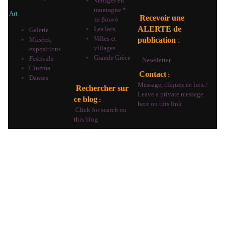
Vertiges en
montagne *
Art
Recevoir une
το βουνό
ALERTE de
Les lacs
Galerie
Villes et
publication
Musées,
:
villages
expositions
Grande Grèce
Festivals
Newsletter
Cinéma
Contact
:
Danses
Message, cliquez ce lien /
Rechercher sur
Leave a private message
ce blog
:
here on this link
Click for search on
this blog