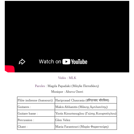
Vidéo : MLK
Paroles
: Magda Papadaki (
Μάγδα Παπαδάκη)
Musique :
Ahuva Ozeri
Flûte indienne (bansouri):
Hariprasad Chaurasia (हरिप्रसाद चौरसिया)
Guitares :
Makis Ablianitis (Μάκης Αμπλιανίτης)
Guitare basse :
Yiotis Kiourtsouglou (Γιώτης Κιουρτσόγλου)
Percussion :
Glen Velez
Chant :
Maria Farantouri (Μαρία Φαραντούρη)