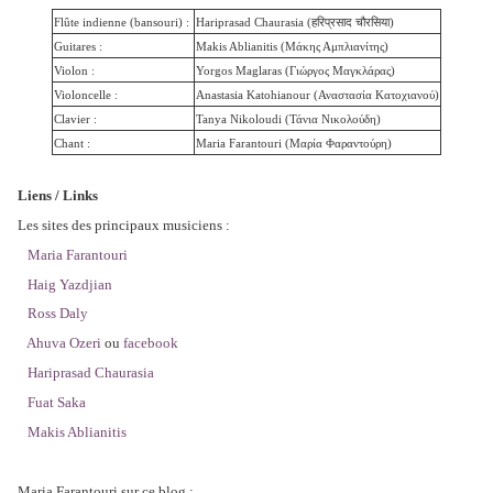
Flûte indienne (bansouri) :
Hariprasad Chaurasia (हरिप्रसाद चौरसिया)
Guitares :
Makis Ablianitis (Μάκης Αμπλιανίτης)
Violon :
Yorgos Maglaras (Γιώργος Μαγκλάρας)
Violoncelle :
Anastasia Katohianour (Αναστασία Κατοχιανού)
Clavier :
Tanya Nikoloudi (
Τάνια Νικολούδη)
Chant :
Maria Farantouri (Μαρία Φαραντούρη)
Liens / Links
Les sites des principaux musiciens :
Maria Farantouri
Haig Yazdjian
Ross Daly
Ahuva Ozeri
ou
facebook
Hariprasad Chaurasia
Fuat Saka
Makis Ablianitis
Maria Farantouri sur ce blog :