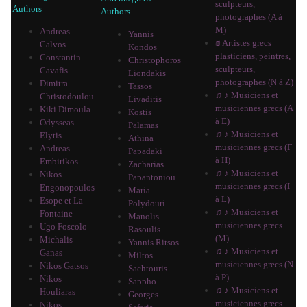
sculpteurs,
Authors
Authors
photographes (A à
M)
Andreas
Yannis
₪ Artistes grecs
Calvos
Kondos
plasticiens, peintres,
Constantin
Christophoros
sculpteurs,
Cavafis
Liondakis
photographes (N à Z)
Dimitra
Tassos
♫ ♪ Musiciens et
Christodoulou
Livaditis
musiciennes grecs (A
Kiki Dimoula
Kostis
à E)
Odysseas
Palamas
♫ ♪ Musiciens et
Elytis
Athina
musiciennes grecs (F
Andreas
Papadaki
à H)
Embirikos
Zacharias
♫ ♪ Musiciens et
Nikos
Papantoniou
musiciennes grecs (I
Engonopoulos
Maria
à L)
Esope et La
Polydouri
♫ ♪ Musiciens et
Fontaine
Manolis
musiciennes grecs
Ugo Foscolo
Rasoulis
(M)
Michalis
Yannis Ritsos
♫ ♪ Musiciens et
Ganas
Miltos
musiciennes grecs (N
Nikos Gatsos
Sachtouris
à P)
Nikos
Sappho
♫ ♪ Musiciens et
Houliaras
Georges
musiciennes grecs
Nikos