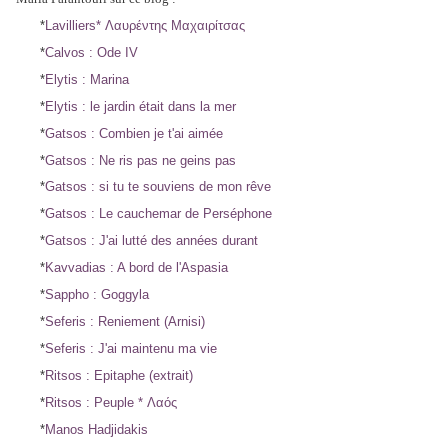
*
Lavilliers* Λαυρέντης Μαχαιρίτσας
*
Calvos : Ode IV
*
Elytis : Marina
*
Elytis : le jardin était dans la mer
*
Gatsos : Combien je t'ai aimée
*
Gatsos : Ne ris pas ne geins pas
*
Gatsos : si tu te souviens de mon rêve
*
Gatsos : Le cauchemar de Perséphone
*
Gatsos : J'ai lutté des années durant
*
Kavvadias : A bord de l'Aspasia
*
Sappho : Goggyla
*
Seferis : Reniement (Arnisi)
*
Seferis : J'ai maintenu ma vie
*
Ritsos : Epitaphe (extrait)
*
Ritsos : Peuple * Λαός
*
Manos Hadjidakis