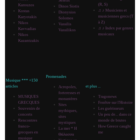
Seferis
(R, S)
Karouzos
Dinos Siotis
♫ ♪ Musiciens et
Kostas
Dionysios
musiciennes grecs (T
Karyotakis
Solomos
à Z)
Nikos
Vassilis
♫ ♪ Index par genres
Kavvadias
Vassilikos
musicaux
Nikos
Kazantzakis
Promenades
Musique *** +150
articles
et plus ...
Acropoles,
forteresses et
MUSIQUES
Tragonews
monastères
GRECQUES
Fenêtre sur l'Histoire
Sites
Souvenirs de
Les guérisseurs
mythiques,
concerts
Un peu de... dans ce
sites
Rencontres
monde de brutes
mystiques
franco-
How Greece caught
La mer * Η
grecques en
me
Θάλασσα
musique