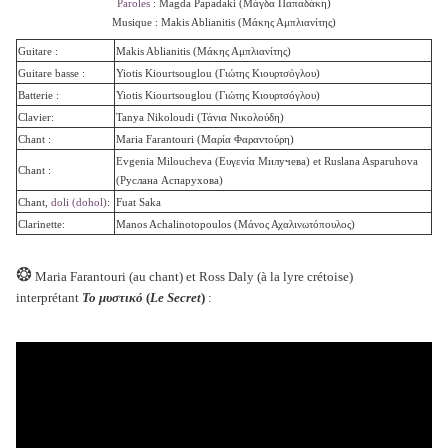
Paroles
: Magda Papadaki (
Μάγδα Παπαδάκη)
Musique : Makis Ablianitis (Μάκης Αμπλιανίτης)
Guitare :
Makis Ablianitis (Μάκης Αμπλιανίτης)
Guitare basse :
Yiotis Kiourtsouglou (Γιώτης Κιουρτσόγλου)
Batterie :
Yiotis Kiourtsouglou (Γιώτης Κιουρτσόγλου)
Clavier:
Tanya Nikoloudi (
Τάνια Νικολούδη)
Chant :
Maria Farantouri (Μαρία Φαραντούρη)
Evgenia Miloucheva (Ευγενία Милучева) et Ruslana Asparuhova
Chant :
(Руслана Аспарухова)
Chant,
doli (dohol)
:
Fuat Saka
Clarinette:
Manos Achalinotopoulos (Μάνος Αχαλινωτόπουλος)
❂
Maria Farantouri (au chant) et Ross Daly (à la lyre crétoise)
interprétant
Το μυστικό
(
Le Secret
)
: