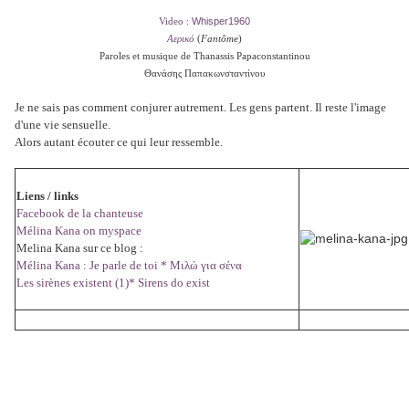
Whisper1960
Video :
Αερικό
(
Fantôme
)
Paroles et musique de Thanassis Papaconstantinou
Θανάσης Παπακωνσταντίνου
Je ne sais pas comment conjurer autrement. Les gens partent. Il reste l'image
d'une vie sensuelle.
Alors autant écouter ce qui leur ressemble.
Liens / links
Facebook de la chanteus
e
Mélina Kana on myspace
Melina Kana sur ce blog :
Mélina Kana : Je parle de toi * Μιλώ για σένα
Les sirènes existent (1)* Sirens do exist