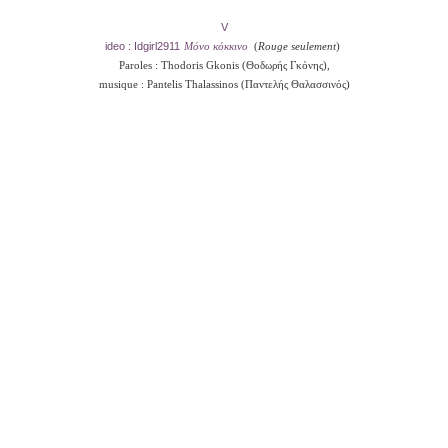
V
ideo : Idgirl2911
Μόνο κόκκινο
(
Rouge seulement
)
Paroles : Thodoris Gkonis (Θοδωρής Γκόνης),
musique : Pantelis Thalassinos (Παντελής Θαλασσινός)