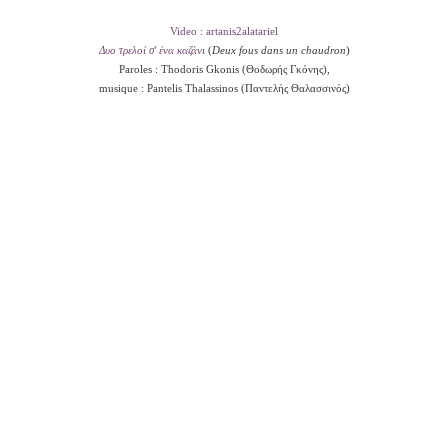
Video : artanis2alatariel
Δυο τρελοί σ' ένα καζάνι
(
Deux fous dans un chaudron
)
Paroles : Thodoris Gkonis (Θοδωρής Γκόνης),
musique : Pantelis Thalassinos (Παντελής Θαλασσινός)