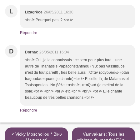
L
Lizagrèce
26/05/2011 16:30
<br /> Pourquoi pas ? <br />
Répondre
D
Dornac
26/05/2011 16:04
<br /> Oui, je la connaissais : ce sera pour plus tard... une
autre de Thanassis Papaconstantinou (NB: pas Vassilis, ce
n'est du tout pareil!) , très belle aussi : Όταν τραγουδάω- (otan
tragoudao=quand je chante).<br /> Et celle-là, de Malamas et
Tsatsopoulos : Να βάλω τα<br /> μεταξωτά (je mettrai de la
soie)<br /> <br /> <br /> etc.<br /> <br /> <br /> Elle chante
beaucoup de très belles chansons.<br />
Répondre
< Vicky Moscholiou * Βίκυ
Vamvakaris: Tous les