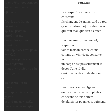
τα σημάδια τους αφήνουν
couteaux
που πονανε και δε
σβήνουν.
Les corps c'est comme les
couteaux
Άγγιξέ με, φίλα με,
ils changent de mains, tard ou tôt,
μύρισέ με
ça nous laisse toujours des traces
κρύψου μέσα μου,
qui font mal, que rien n'efface.
κατοίκησε με,
σαν παλιό κρασάκι
Embrasse-moi, touche-moi,
φύλαξέ με
respire-moi,
ένα κορμί δεν είναι μόνο
fais ta maison cachée en moi,
αγκαλιά,
comme un vin vieux conserve-
αχ! ένα κορμί δεν είναι
moi,
μόνο αγκαλιά
un corps n'est pas seulement le
είναι μια πατρίδα που θα
décor d'une idylle,
γίνει ξενιτιά.
c'est une patrie qui devient un
exil.
Τα πουλιά και τα
τριζόνια
Les oiseaux et les cigales
άντε τραγουδάνε τόσα
ont des chansons triomphales,
χρόνια
et devant de tels délices
κι από την ανατριχίλα
de plaisir les pommes rougissent.
κοκκινίζουνε τα μήλα.
Les corps c'est comme les