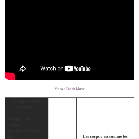
Video : Cobalt Music
Τα κορμιά και τα
μαχαίρια
Τα κορμιά και τα
μαχαίρια
άντε κάποτε αλλάζουν
χέρια,
Les corps c'est comme les