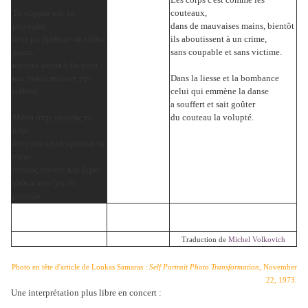
Τα κορμιά και τα
couteaux,
μαχαίρια
dans de mauvaises mains, bientôt
άντε μη βρεθούν σε λάθος
ils aboutissent à un crime,
χέρια,
sans coupable et sans victime.
κάποιο φονικό θα γίνει
και ποιος παίρνει την
Dans la liesse et la bombance
ευθύνη.
celui qui emmène la danse
a souffert et sait goûter
Μέσα στης γιορτής το
du couteau la volupté.
κέφι
άντε πιο ψηλά κρατάει το
ντέφι
όποιος πόνεσε και ξέρει
γλύκα που `χει το
μαχαίρι.
Traduction de
Michel Volkovich
Photo en tête d'article de Loukas Samaras :
Self Portrait Photo Transformation,
November
22, 1973.
Une interprétation plus libre en concert :