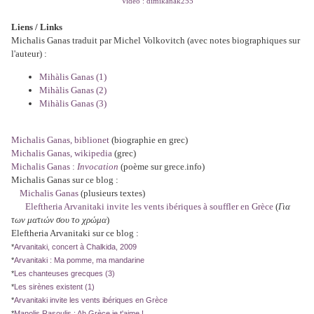
Video : dimikanak255
Liens / Links
Michalis Ganas traduit par Michel Volkovitch (avec notes biographiques sur
l'auteur) :
Mihàlis Ganas
(1)
Mihàlis Ganas
(2)
Mihàlis Ganas
(3)
Michalis Ganas, biblionet
(biographie en grec)
Michalis Ganas, wikipedia
(grec)
Michalis Ganas :
Invocation
(poème sur grece.info)
Michalis Ganas sur ce blog :
Michalis Ganas
(plusieurs textes)
Eleftheria Arvanitaki invite les vents ibériques à souffler en Grèce
(
Για
των ματιών σου το χρώμα
)
Eleftheria Arvanitaki sur ce blog :
*
Arvanitaki, concert à Chalkida, 2009
*
Arvanitaki : Ma pomme, ma mandarine
*
Les chanteuses grecques (3)
*
Les sirènes existent (1)
*
Arvanitaki invite les vents ibériques en Grèce
*
Manolis Rasoulis : Ah Grèce je t'aime !