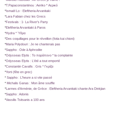
*
T.Papaconstantinou : Aeriko * Αερικό
*
Ismaël Lo - Eleftheria Arvanitaki
*
Lara Fabian chez les Grecs
*
Festivals : 1- La River's Party
*
Eleftheria Arvanitaki à Paros
*
Hydra * Ύδρα
*
Des coquillages pour le réveillon (fotia kai chioni)
*
Maria Polydouri : Je ne chanterais pas
*
Sappho : Ode à Aphrodite
*
Odysseas Elytis : Το παράπoνο * la complainte
*
Odysseas Elytis : L'été a tout emporté
*
Constantin Cavafis : Gris * Γκρίζα
*
Yorti (fête en grec)
*
Sappho : L'heure a si vite passé
*
Michalis Ganas : Mon âme souffle
*
Larmes d'Arménie, de Grèce : Eleftheria Arvanitaki chante Ara Dinkjian
*
Sappho : Adonis
*
Vassilis Tsitsanis a 100 ans