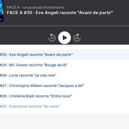
FACE A - un podcast Purecharts
FACE A #30 : Eve Angeli raconte "Avant de partir"
#30 : Eve Angeli raconte "Avant de partir"
#29 : MC Solaar raconte "Bouge de là"
28 : Lorie raconte "Je vais vite"
#27 : Christophe Willem raconte "Jacques a dit"
#26 : Chimène Badi raconte "Entre nous"
#25 : Indochine raconte "3e sexe"
#24 : Zaho raconte "C'est chelou"
#23 : Patrick Bruel raconte "Au café des délices"