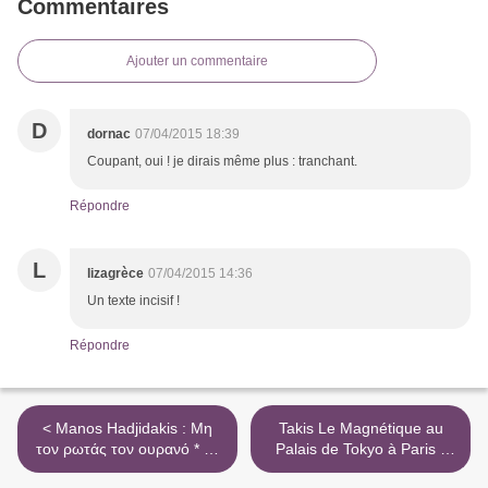
Commentaires
Ajouter un commentaire
D
dornac
07/04/2015 18:39
Coupant, oui ! je dirais même plus : tranchant.
Répondre
L
lizagrèce
07/04/2015 14:36
Un texte incisif !
Répondre
< Manos Hadjidakis : Μη
Takis Le Magnétique au
τον ρωτάς τον ουρανό * All
Palais de Tokyo à Paris *
alone am I
Βασιλάκης Παναγιώτης