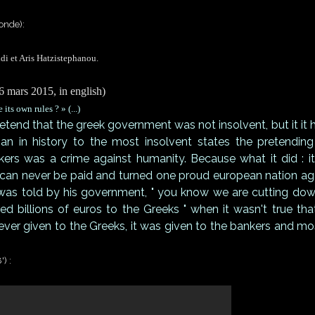
onde):
di et Aris Hatzistephanou.
6 mars 2015, in english)
ts own rules ? » (...)
pretend that the greek government was not insolvent, but it it 
oan in history to the most insolvent states the pretendin
kers was a crime against humanity. Because what it did : i
can never be paid and turned one proud european nation ag
 was told by his government, " you know we are cutting do
d billions of euros to the Greeks " when it wasn't true tha
er given to the Greeks, it was given to the bankers and mo
') :