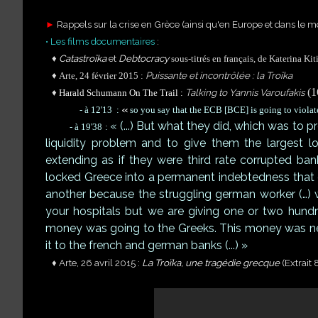
►
Rappels sur la crise en Grèce (ainsi qu'en Europe et dans le m
• Les films documentaires
:
♦
Catastroïka
et
Debtocracy
sous-titrés en français,
de
Katerina Kiti
♦
Puissante et incontrôlée : la Troïka
Arte, 24 février 2015 :
(1
♦
Talking to Yannis Varoufakis
Harald Schumann On The Trail :
«
- à 12'13 :
so you say that the ECB [BCE] is going to violate i
« (...) But what they did, which was to 
- à 19'38 :
liquidity problem and to give them the largest l
extending as if they were third rate corrupted ban
locked Greece into a permanent indebtedness that 
another because the struggling german worker (…)
your hospitals but we are giving one or two hundre
money was going to the Greeks. This money was nev
it to the french and german banks (...) »
♦
Arte, 26 avril 2015 :
La Troïka, une tragédie grecque
(Extrait 8