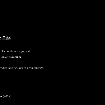
 : La peinture rouge prod
onveutsavoir.be
mites des politiques d'austérité
ar (2012)