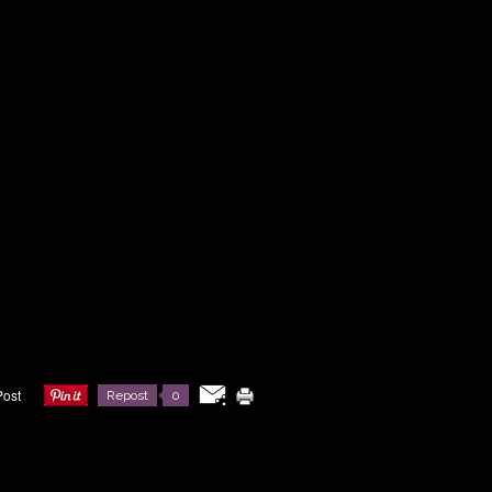
Repost
0