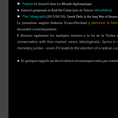
►
Tsipras
by himself dans
Le Monde diplomatique
Varoufakis
►
Greece's proposals to End the Crisis
(site de Yannis
)
►
The Telegraph
(2015/06/19):
Greek Debt is the Iraq War of financ
dénonce la fabr
Le journaliste anglais Ambrose Evans-Pritchard y
discutable scientifiquement.
Il dénonce également les multiples entorses à la loi de la Troïka e
conservative with free market views. Ideologically, Syriza 
monetary juntas – even if it leads to the election of a radical-
►
Et quelques rappels sur des évidences économiques niées par certain