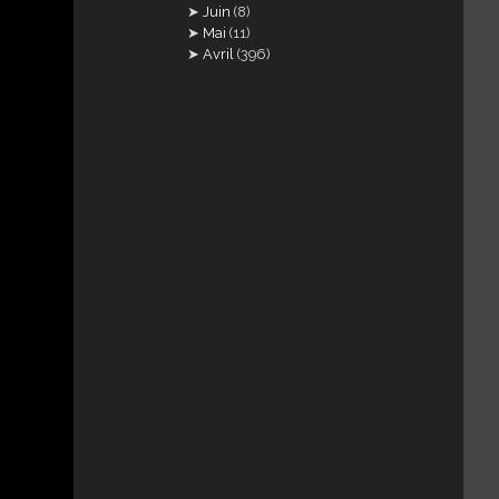
Juin
(8)
Mai
(11)
Avril
(396)