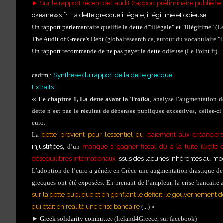
►
Sur le rapport récent de l'audit (rapport préliminaire publié le
okeanews.fr : la dette grecque illégale, illégitime et odieuse
Un rapport parlemantaire qualifie la dette d'"illégale" et "illégitime"
(Le
The Audit of Greece's Debt
(globalresearch.ca, autour du vocabulaire "il
Un rapport recommande de ne pas payer la dette odieuse
(Le Point.fr)
Synthese du rapport de la dette grecque
cadtm :
Extraits :
«
Le chapitre 1, La dette avant la Troïka
, analyse l’augmentation d
dette n’est pas le résultat de dépenses publiques excessives, celles-ci
euro.
dette provient pour l’essentiel du
paiement aux créanciers
La
injustifiées
manque à gagner fiscal dû à la fuite illicite 
, d’un
déséquilibres internationaux
issus des lacunes inhérentes au mo
L’adoption de l’euro a généré en Grèce une augmentation drastique de 
grecques ont été exposées. En prenant de l’ampleur, la crise bancaire
sur la dette publique et en gonflant le déficit, le gouvernemen
qui était en réalité une crise bancaire
(
...
)
»
►
Greek solidarity committee
(Ireland4Greece, sur facebook)