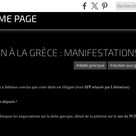
OME PAGE
 À LA GRÈCE : MANIFESTATION
dette grecque
soutien aux 
 à Athènes conclut que cette dette est illégale (voir
AFP relayée par Libération
)
s députés !
oquer les négociations sur la dette grecque, détail de la pétition sur le
site du PCF