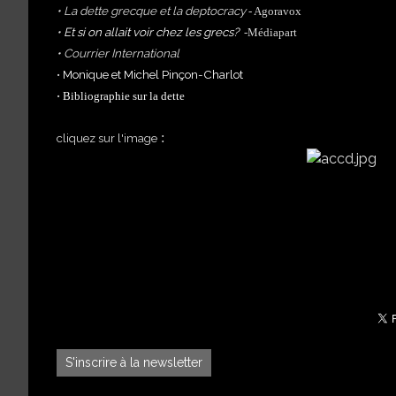
•
La dette grecque et la deptocracy
- Agoravox
•
Et si on allait voir chez les grecs?
-Médiapart
•
Courrier International
•
Monique et Michel Pinçon-Charlot
•
Bibliographie sur la dette
:
cliquez sur l'image
S'inscrire à la newsletter