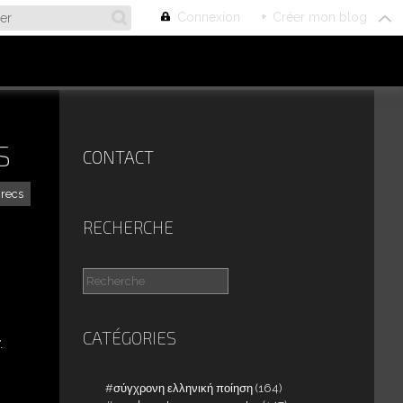
Connexion
+
Créer mon blog
S
CONTACT
grecs
RECHERCHE
CATÉGORIES
.
σύγχρονη ελληνική ποίηση
(164)