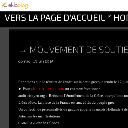
VERS LA PAGE D'ACCUEIL * H
MOUVEMENT DE SOUTIEN
dornac
19 juin 2015
Rappelons que le résultat de l'audit sur la dette grecque rendu le 17 juin
plus d'informations
►
Pour
sur ces manifestations :
audit-citoyen.org :
Refusons l’étouffement de la Grèce, interpellons no
Libération:
La place de la France est aux côtés du peuple grec
Un collectif de personnalités de gauche appelle François Hollande à débl
Attac sur les manifestations
Avec les Grecs
Collectif