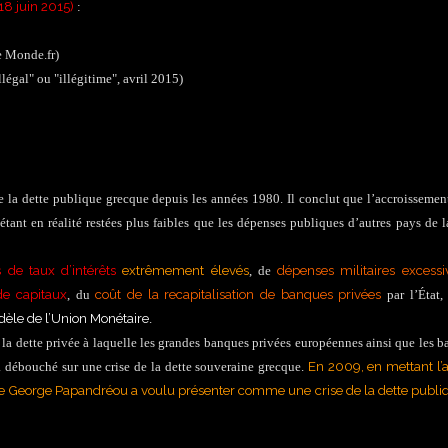
 18 juin 2015)
:
 Monde.fr)
légal" ou "illégitime", avril 2015)
e la dette publique grecque depuis les années 1980. Il conclut que l’accroissemen
 étant en réalité restées plus faibles que les dépenses publiques d’autres pays de 
 de taux d’intérêts
extrêmement élevés
dépenses militaires excess
, de
de capitaux
coût de la recapitalisation de banques privées
, du
par l’État,
dèle de l’Union Monétaire
.
la dette privée à laquelle les grandes banques privées européennes ainsi que les 
En 2009, en mettant l’
 a débouché sur une crise de la dette souveraine grecque.
t de George Papandréou a voulu présenter comme une crise de la dette publi