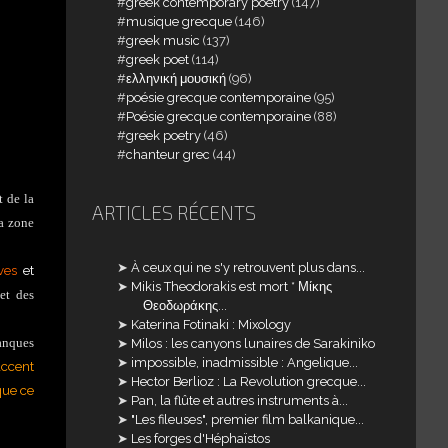
greek contemporary poetry
(147)
musique grecque
(146)
greek music
(137)
greek poet
(114)
ελληνική μουσική
(96)
poésie grecque contemporaine
(95)
Poésie grecque contemporaine
(88)
greek poetry
(46)
chanteur grec
(44)
t de la
ARTICLES RÉCENTS
la zone
À ceux qui ne s'y retrouvent plus dans...
ives
et
Mikis Theodorakis est mort * Μίκης
 et des
Θεοδωράκης...
Katerina Fotinaki : Mixology
banques
Milos : les canyons lunaires de Sarakiniko
impossible, inadmissible : Angelique...
accent
Hector Berlioz : La Revolution grecque...
que ce
Pan, la flûte et autres instruments à...
"Les fileuses", premier film balkanique...
Les forges d'Héphaïstos