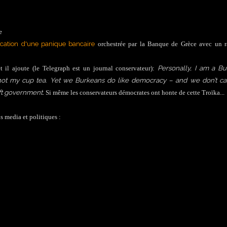
e
ication d'une panique bancaire
orchestrée par la Banque de Grèce avec un r
Personally, I am a B
t il ajoute (le Telegraph est un journal conservateur):
is not my cup tea. Yet we Burkeans do like democracy – and we don’t ca
Left government
. Si même les conservateurs démocrates ont honte de cette Troïka...
s media et politiques :