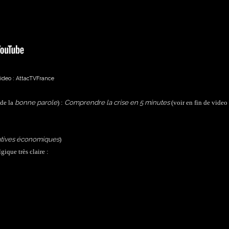
ideo : AttacTVFrance
bonne parole
Comprendre la crise en 5 minutes
 de la
) :
(voir en fin de video 
atives économiques
)
ique très claire :