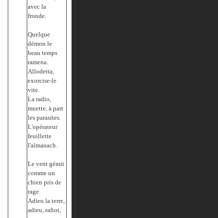
avec la
fronde.
Quelque
démon le
beau temps
ramena.
Allodetta,
exorcise-le
vite.
La radio,
muette, à part
les parasites.
L'opérateur
feuillette
l'almanach.
Le vent gémit
comme un
chien pris de
rage.
Adieu la terre,
adieu, rafiot,