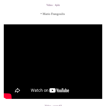
Video : 4phi
Mario Frangoulis
*
Video : zeena61