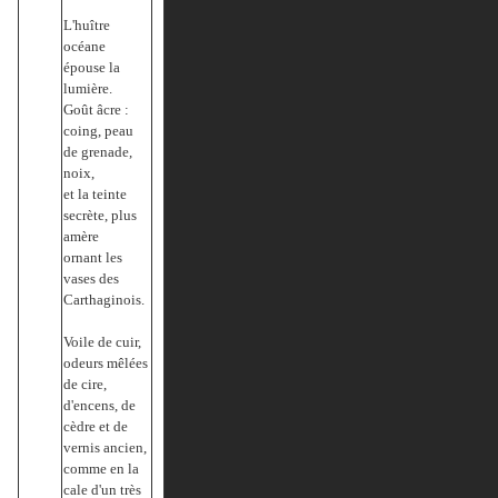
L'huître
océane
épouse la
lumière.
Goût âcre :
coing, peau
de grenade,
noix,
et la teinte
secrète, plus
amère
ornant les
vases des
Carthaginois.
Voile de cuir,
odeurs mêlées
de cire,
d'encens, de
cèdre et de
vernis ancien,
comme en la
cale d'un très