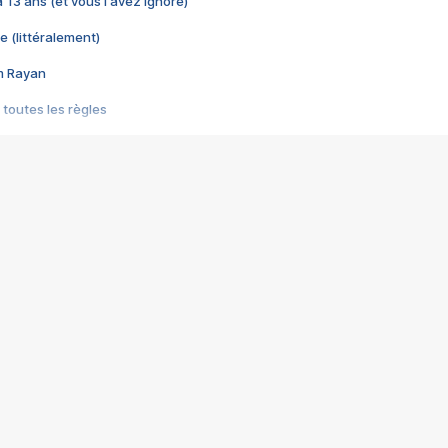
 a 13 ans (et vous l'avez ignoré)
e (littéralement)
im Rayan
 toutes les règles
s les jeux vidéo
us choquant de Rockstar ? - Le scandale BULLY
e plus moche de Steam
du RÊVE tourne au CAUCHEMAR
pendant 8 heures
it… à tort
umiliés par un jeu vidéo
ire - Final Fantasy 8
ti un empire - Age of Empires