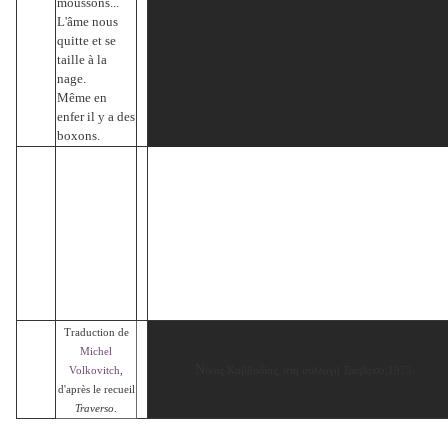
moussons...
L'âme nous
quitte et se
taille à la
nage.
Même en
enfer il y a des
boxons.
Traduction de
Michel
Ν
Volkovitch
,
ίκος Καββαδίας, στη συλλογή
Τραβέρσο
,1975.
d'après le recueil
Traverso
.