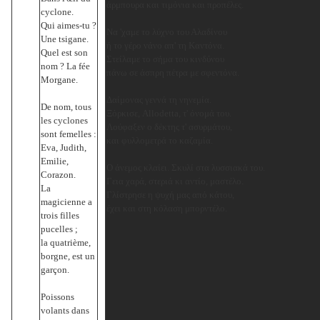
άρμπουρα και τιμόνια και προπέλες.
cyclone.
Qui aimes-tu ?
Να 'χαμε το λύχνο του Αλαδίνου
Une tsigane.
ή το γέρο νάνο απ' τη Καντόνα.
Quel est son
Στείλαμε το σήμα του κινδύνου
nom ? La fée
πάνω σε άσπρη πέτρα με σφεντόνα.
Morgane.
Δαίμονας γεννά τη νηνεμία.
De nom, tous
Ξόρκισε, Allodetta, τ' όνομά του.
les cyclones
Λούφαξεν ο δέκτης τ' ασυρμάτου,
sont femelles :
και φυλλομετρά το καζαμία.
Eva, Judith,
Emilie,
Ο άνεμος κλαίει. Σκυλί στα λυσσιακά του.
Corazon.
Γεια χαρά, στεριά κι αντίο, μαστέλο.
La
Γλίστρησε η ψυχή μας από κάτου,
magicienne a
έχει και στη κόλαση μπορντέλο.
trois filles
pucelles ;
la quatrième,
borgne, est un
garçon.
Poissons
volants dans