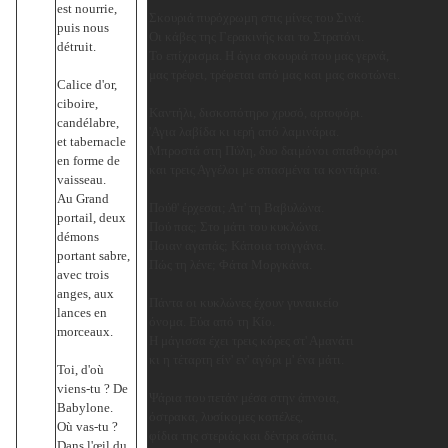
est nourrie,
Σκουριά πυρόχρωμη στις μίνες του Σινά.
puis nous
Οι κάβες της Γερακινής και το Στρατόνι.
détruit.
Το επίχρισμα. Η άγια σκουριά που μας γερνά,
μας τρέφει, τρέφεται από μας και μας σκοτώνει.
Calice d'or,
ciboire,
Καντήλι, δισκοπότηρο χρυσό, αρτοφόρι.
candélabre,
'Αγια λαβίδα κι ιερή από λαμινάρια.
et tabernacle
Μπροστά στη Πύλη, δυο δαιμόνοι σπαθοφόροι
en forme de
και τρεις Αγγέλοι με σπασμένα τα κοντάρια.
vaisseau.
Au Grand
Πούθ' έρχεσαι; Απ' τη Βαβυλώνα.
portail, deux
Πού πας; Στο μάτι του κυκλώνα.
démons
Ποιαν αγαπάς; Κάποια τσιγγάνα.
portant sabre,
Πώς τη λένε; Φάτα Μοργκάνα.
avec trois
anges, aux
Πάντα οι κυκλώνες έχουν γυναικείο
lances en
όνομα. Εύα από τη Κίο.
morceaux.
Η μάγισσα έχει τρεις κόρες στ' Αμανάτι
κι η τέταρτη είν' εν' αγόρι μ' ένα μάτι.
Toi, d'où
viens-tu ? De
Ψάρια που πετάν μέσα στην άπνοια,
Babylone.
όστρακα, λυσίκομες κοπέλες,
Où vas-tu ?
φίδια της στεριάς και δέντρα σάπια,
Dans l'œil du