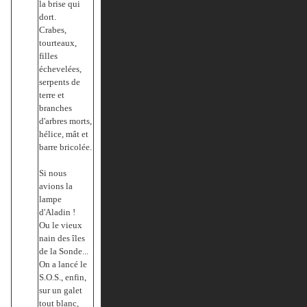
la brise qui
dort.
Crabes,
tourteaux,
filles
échevelées,
serpents de
terre et
branches
d'arbres morts,
hélice, mât et
barre bricolée.
Si nous
avions la
lampe
d'Aladin !
Ou le vieux
nain des îles
de la Sonde...
On a lancé le
S.O.S., enfin,
sur un galet
tout blanc,