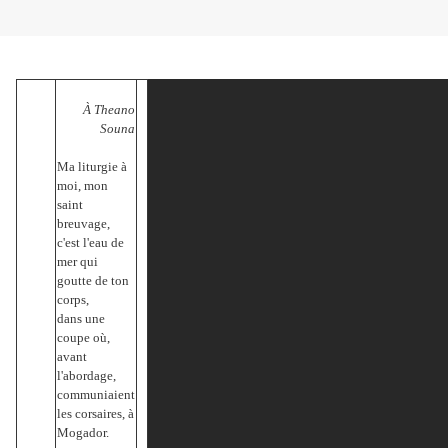
À Theano
Souna
Ma liturgie à
moi, mon
saint
breuvage,
c'est l'eau de
mer qui
goutte de ton
corps,
dans une
coupe où,
avant
l'abordage,
communiaient
les corsaires, à
Mogador.