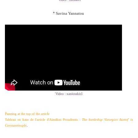
*
Savina Yannatou
Video : xaniotakis1
Painting at the top of the article
Tableau en haut de l'article d'
Aimilios Prosalentis :
The battleship 'Georgios Averof' in
.
Constantinople