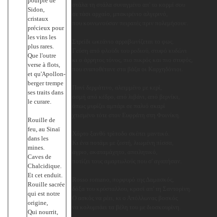
pourpre de
στάλα τη στάλα συναγμένο απ' το κορμί σου
Sidon,
σε τάσι αρχαίο, μπακιρένιο αλγερινό,
cristaux
που κοινωνούσαν πειρατές πριν πολεμήσουν.
précieux pour
les vins les
Στρείδι ωκεάνιο αρραβωνίζεται το φως.
plus rares.
Γεύση από φλούδι του ροδιού, στυφό κυδώνι
Que l'outre
κι ο άρρητος τόνος, πιο πικρός και πιο στυφός,
verse à flots,
που εναποθέτανε στα βάζα οι Καρχηδόνιοι.
et qu'Apollon-
berger trempe
Πανί δερμάτινο, αλειμμένο με κερί,
ses traits dans
οσμή από κέδρο, από λιβάνι, από βερνίκι,
le curare.
όπως μυρίζει αμπάρι σε παλιό σκαρί
χτισμένο τότε στον Ευφράτη στη Φοινίκη.
Rouille de
feu, au Sinaï
Χόρτο ξανθό τρίποδο σκέπει μαντικό.
dans les
Κι ένα ποτάμι με ζεστή, λιωμένη πίσσα,
mines.
άγριο, ακαταμάχητο, απειλητικό,
Caves de
ποτίζει τους αμαρτωλούς που σ' αγαπήσαν.
Chalcidique.
Et cet enduit.
Rosso romano, πορφυρό της Δαμασκός,
Rouille sacrée
δόξα του κρύσταλλου, κρασί απ' τη Σαντορίνη.
qui est notre
Ο ασκός να ρέει, κι ο Απόλλωνας βοσκός
origine,
να κολυμπάει τα βέλη του με διοσκουρίνη.
Qui nourrit,