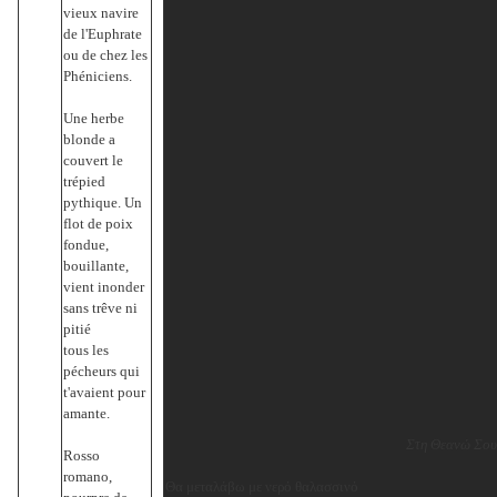
vieux navire
de l'Euphrate
ou de chez les
Phéniciens.
Une herbe
blonde a
couvert le
trépied
pythique. Un
flot de poix
fondue,
bouillante,
vient inonder
sans trêve ni
pitié
tous les
pécheurs qui
t'avaient pour
amante.
Στη Θεανώ Σο
Rosso
romano,
Θα μεταλάβω με νερό θαλασσινό