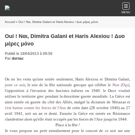
MENU
Accueil
» Oui ! Ναι, Dimitra Galani et Haris Alexiou ! Δυο μέρες μόνο
Oui ! Ναι, Dimitra Galani et Haris Alexiou ! Δυο
μέρες μόνο
Publié le 18/04/2013 à 09:50
Par
dornac
On ne les verra qu'une soirée seulement, Haris Alexiou et Dimitra Galani,
juste ce soir
, le soir de la fête nationale grecque qui célèbre le
Non
(Όχι)
,
l'opposition à l'invasion des fascistes italiens en 1940: le Duce voulait
utiliser le territoire grec pendant la deuxième guerre mondiale. La Grèce est
ainsi entrée en guerre du côté des Alliés, malgré la dictature de Metaxas et
s'est battue contre les forces de l'Axe
de cette date (28 octobre 1940) au 27
avril 1941, soit un an et demi. Ensuite la Grèce est entrée en Résistance
clandestine alors qu'elle était occupée par les forces de l'Axe jusqu'en 1944.
Place à la fête !
Je vous propose un petit entraînement pour le concert de ce soir sur une