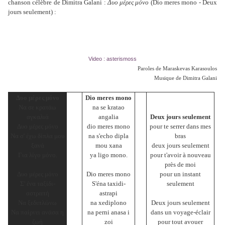
chanson célèbre de Dimitra Galani :
Δυο μέρες μόνο
(Dio meres mono - Deux
jours seulement) :
Video : asterismoss
Paroles de Maraskevas Karasoulos
Musique de Dimitra Galani
Δυο μέρες μόνο
Dio meres mono
Να σε κρατάω
na se kratao
αγκαλιά
angalia
Deux jours seulement
Δυο μέρες μόνο
dio meres mono
pour te serrer dans mes
Να σ' έχω δίπλα μου
na s'echo dipla
bras
ξανά
mou xana
deux jours seulement
Για λίγο μόνο.
ya ligo mono.
pour t'avoir à nouveau
près de moi
Δυο μέρες μόνο
Dio meres mono
pour un instant
Σ' ένα ταξίδι-
S'éna taxidi-
seulement
αστραπή
astrapi
Να ξεδιπλώνω
na xediplono
Deux jours seulement
Να παίρνει ανάσα η
na perni anasa i
dans un voyage-éclair
ζωή
zoi
pour tout avouer