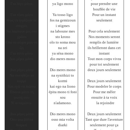
Για λίγο μόνο.
ya ligo mono
pour prendre une
bouffée de vie
Για τόσο μόνο
Ya tosso ligo
Pour un instant
Φως να γεμίζουν οι
fos na gemizoun
seulement
στιγμές
i stigmes
Να λάμπουν μες στο
na laboune mes
Pour cela seulement
χρόνο
sto krono
Nos moments seront
Όλο το σώμα μου να
olo to soma mou
remplis de lumière
ζει
na zei
ils brilleront dans cet
Για σένα μόνο
ya séna mono
instant
Δυο μέρες μόνο.
dio meres mono
Tout mon corps vivra
pour toi seulement
Δυο μέρες μόνο
Dio meres mono
deux jours seulement
Να συνηθίζει το
na synithizi to
κορμί
kormi
Deux jours seulement
Και εγώ να λιώνω
kai ego na liono
Pour modeler le corps
Έπειτα μόνο τη
épita mono ti foni
Pour me mêler
φωνή σου
sou
ensuite à ta voix
Ν' ανταμώνω.
n'adamono.
la rejoindre
Δυο μέρες μόνο
Dio meres mono
Deux jours seulement
Όσο μια βόλτα
osso mia volta
Tant que dure l'aventure
διαρκεί
diarki
seulement pour ça