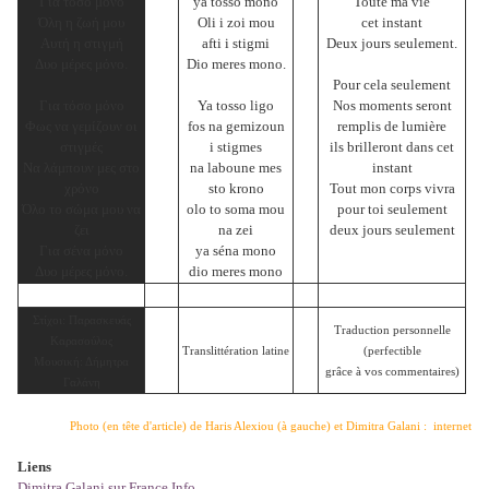
Για τόσο μόνο
ya tosso mono
Toute ma vie
Όλη η ζωή μου
Oli i zoi mou
cet instant
Αυτή η στιγμή
afti i stigmi
Deux jours seulement.
Δυο μέρες μόνο.
Dio meres mono.
Pour cela seulement
Για τόσο μόνο
Ya tosso ligo
Nos moments seront
Φως να γεμίζουν οι
fos na gemizoun
remplis de lumière
στιγμές
i stigmes
ils brilleront dans cet
Να λάμπουν μες στο
na laboune mes
instant
χρόνο
sto krono
Tout mon corps vivra
Όλο το σώμα μου να
olo to soma mou
pour toi seulement
ζει
na zei
deux jours seulement
Για σένα μόνο
ya séna mono
Δυο μέρες μόνο.
dio meres mono
Στίχοι: Παρασκευάς
Traduction personnelle
Καρασούλος
Translittération latine
(perfectible
Μουσική: Δήμητρα
grâce à vos commentaires)
Γαλάνη
Photo (en tête d'article) de Haris Alexiou (à gauche) et Dimitra Galani : internet
Liens
Dimitra Galani sur France Info