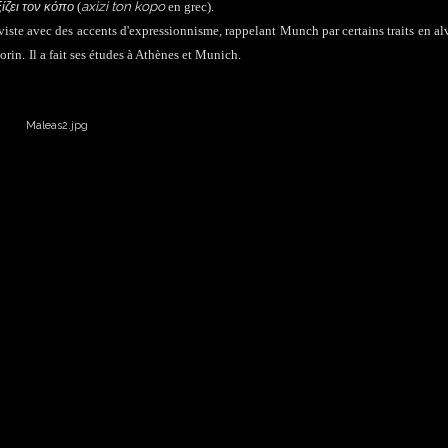
ξίζει τον κόπο
axizi ton kopo
(
en grec).
viste avec des accents d'expressionnisme, rappelant Munch par certains traits en al
orin.
Il a fait ses études à Athènes et Munich.