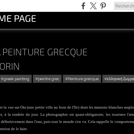
OME PAGE
A PEINTURE GRECQUE
ORIN
greek painting
peintre grec
Peinture grecque
ελληνική ζωγρ
ier la vue sur Oia (une petite ville au bout de l'île) dont les maisons blanches surp
, à la tombée du jour. La photographie est quasi-obligatoire, les touristes l'at
définitivement dans l'eau, puis tout le monde s'en va. Cela rappelle le comportem
ntion de le faire.