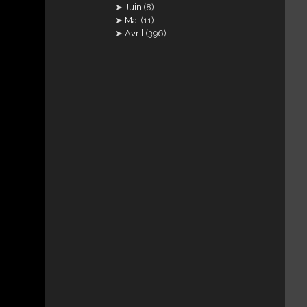
Juin
(8)
Mai
(11)
Avril
(396)