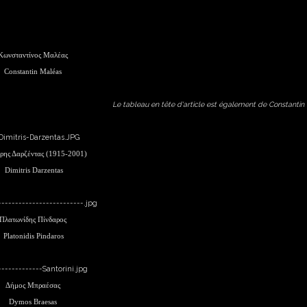
Κωνσταντίνος Μαλέας
Constantin Maléas
Le tableau en tête d'article est également de Constantin
ρης Δαρζέντας (1915-2001)
Dimitris Darzentas
Πλατωνίδης Πίνδαρος
Platonidis Pindaros
Δήμος Μπραέσας
Dymos Braesas