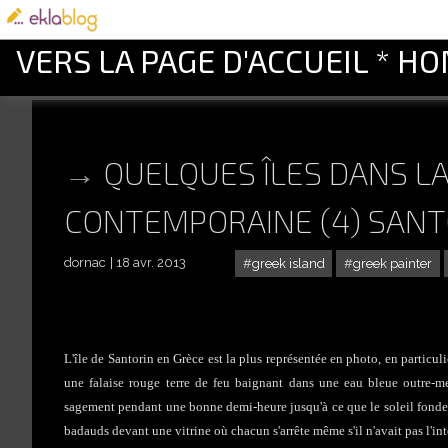
VERS LA PAGE D'ACCUEIL * H
QUELQUES ÎLES DANS L
CONTEMPORAINE (4) SANT
dornac
18 avr. 2013
greek island
greek painter
L'île de Santorin en Grèce est la plus représentée en photo, en particul
une falaise rouge terre de feu baignant dans une eau bleue outre-mer
sagement pendant une bonne demi-heure jusqu'à ce que le soleil fonde 
badauds devant une vitrine où chacun s'arrête même s'il n'avait pas l'inte