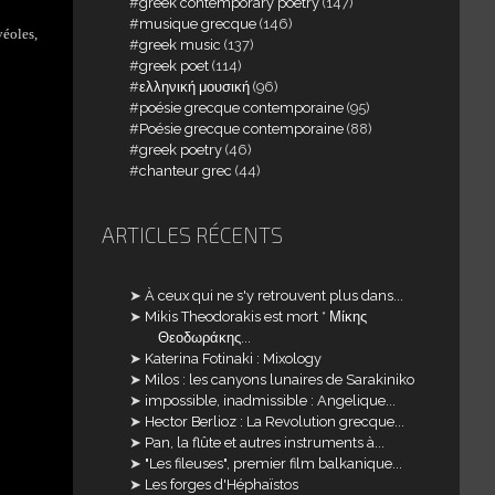
greek contemporary poetry
(147)
musique grecque
(146)
véoles,
greek music
(137)
greek poet
(114)
ελληνική μουσική
(96)
poésie grecque contemporaine
(95)
Poésie grecque contemporaine
(88)
greek poetry
(46)
chanteur grec
(44)
ARTICLES RÉCENTS
À ceux qui ne s'y retrouvent plus dans...
Mikis Theodorakis est mort * Μίκης
Θεοδωράκης...
Katerina Fotinaki : Mixology
Milos : les canyons lunaires de Sarakiniko
impossible, inadmissible : Angelique...
Hector Berlioz : La Revolution grecque...
Pan, la flûte et autres instruments à...
"Les fileuses", premier film balkanique...
Les forges d'Héphaïstos