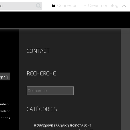
Connexion
+
Créer mon blog
CONTACT
RECHERCHE
αφική
lombent
CATÉGORIES
tendent
ent des
σύγχρονη ελληνική ποίηση
(164)