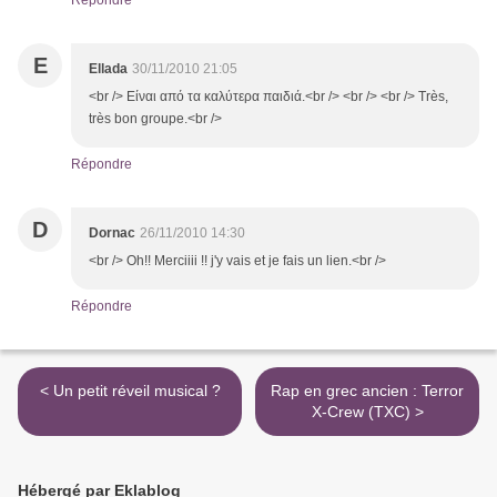
Répondre
E
Ellada
30/11/2010 21:05
<br /> Είναι από τα καλύτερα παιδιά.<br /> <br /> <br /> Très,
très bon groupe.<br />
Répondre
D
Dornac
26/11/2010 14:30
<br /> Oh!! Merciiii !! j'y vais et je fais un lien.<br />
Répondre
< Un petit réveil musical ?
Rap en grec ancien : Terror
X-Crew (TXC) >
Hébergé par Eklablog