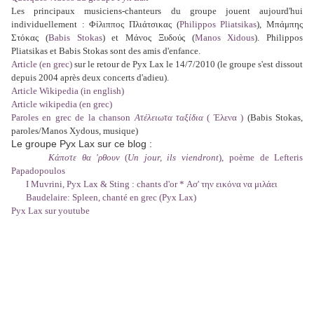
Les principaux musiciens-chanteurs du groupe jouent aujourd'hui
individuellement : Φίλιππος Πλιάτσικας (
Philippos Pliatsikas
), Μπάμπης
Στόκας (
Babis Stokas
) et Μάνος Ξυδούς (
Manos Xidous
). Philippos
Pliatsikas et Babis Stokas sont des amis d'enfance.
Article (en grec)
sur le retour de Pyx Lax le 14/7/2010 (le groupe s'est dissout
depuis 2004 après deux concerts d'adieu).
Article Wikipedia (in english)
Article wikipedia (en grec)
Paroles en grec de la chanson
Ατέλειωτα ταξίδια
( Έλενα )
(Babis Stokas,
paroles/Manos Xydous, musique)
Le groupe Pyx Lax sur ce blog :
Κάποτε θα 'ρθουν
(
Un jour, ils viendront
),
poème de Lefteris
Papadopoulos
I Muvrini, Pyx Lax & Sting : chants d'or * Ασ' την εικόνα να μιλάει
Baudelaire: Spleen, chanté en grec (Pyx Lax)
Pyx Lax sur youtube