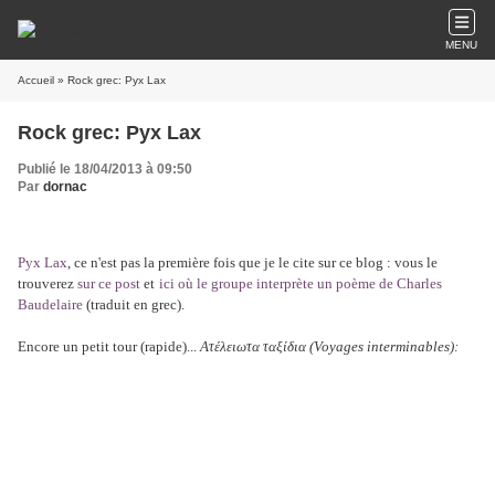
MENU
Accueil
» Rock grec: Pyx Lax
Rock grec: Pyx Lax
Publié le 18/04/2013 à 09:50
Par
dornac
Pyx Lax
, ce n'est pas la première fois que je le cite sur ce blog : vous le
trouverez
sur ce post
et
ici où le groupe interprète un poème de Charles
Baudelaire
(traduit en grec).
Encore un petit tour (rapide)...
Ατέλειωτα ταξίδια (Voyages interminables):