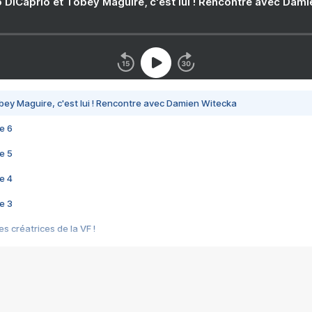
 DiCaprio et Tobey Maguire, c'est lui ! Rencontre avec Dam
bey Maguire, c'est lui ! Rencontre avec Damien Witecka
e 6
e 5
e 4
e 3
s créatrices de la VF !
e 2
e 1
e Mektoub My Love arrive enfin ! Rencontre avec Shaïn Boumedine et Sal