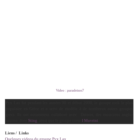
Video : paradeisos7
Pyx Lax fut pendant les années 90 et début 2000, le groupe rock le plus
populaire en Grèce et a servi de modèle à de nombreux autres groupes
grecs. Ils ont notamment collaboré avec Dalaras, des musiciens anglo-
saxons- dont
Sting
, ainsi que le groupe corse
I Muvrini
.
Liens / Links
Quelques videos du groupe Pyx Lax