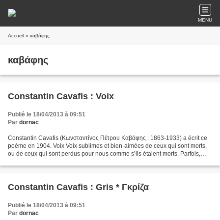
MENU
Accueil
» καβάφης
καβάφης
Constantin Cavafis : Voix
Publié le 18/04/2013 à 09:51
Par
dornac
Constantin Cavafis (Κωνσταντίνος Πέτρου Καβάφης : 1863-1933) a écrit ce
poème en 1904. Voix Voix sublimes et bien-aimées de ceux qui sont morts,
ou de ceux qui sont perdus pour nous comme s’ils étaient morts. Parfois,
elles nous parlent en rêve ; parfois,...
Constantin Cavafis : Gris * Γκρίζα
Publié le 18/04/2013 à 09:51
Par
dornac