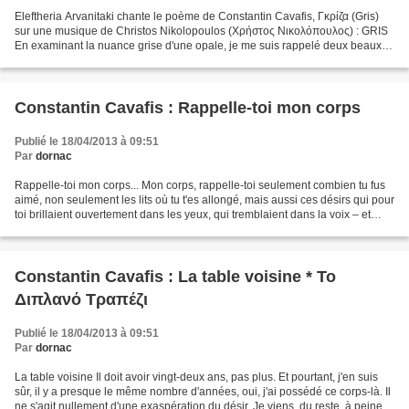
Eleftheria Arvanitaki chante le poème de Constantin Cavafis, Γκρίζα (Gris)
sur une musique de Christos Nikolopoulos (Χρήστος Νικολόπουλος) : GRIS
En examinant la nuance grise d'une opale, je me suis rappelé deux beaux
yeux gris que j'ai rencontrés ; cela...
Constantin Cavafis : Rappelle-toi mon corps
Publié le 18/04/2013 à 09:51
Par
dornac
Rappelle-toi mon corps... Mon corps, rappelle-toi seulement combien tu fus
aimé, non seulement les lits où tu t'es allongé, mais aussi ces désirs qui pour
toi brillaient ouvertement dans les yeux, qui tremblaient dans la voix – et
qu'un obstacle quelconque...
Constantin Cavafis : La table voisine * Το
Διπλανό Τραπέζι
Publié le 18/04/2013 à 09:51
Par
dornac
La table voisine Il doit avoir vingt-deux ans, pas plus. Et pourtant, j'en suis
sûr, il y a presque le même nombre d'années, oui, j'ai possédé ce corps-là. Il
ne s'agit nullement d'une exaspération du désir. Je viens, du reste, à peine