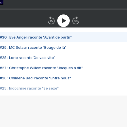
#30 : Eve Angeli raconte "Avant de partir"
#29 : MC Solaar raconte "Bouge de là"
28 : Lorie raconte "Je vais vite"
#27 : Christophe Willem raconte "Jacques a dit"
#26 : Chimène Badi raconte "Entre nous"
#25 : Indochine raconte "3e sexe"
#24 : Zaho raconte "C'est chelou"
#23 : Patrick Bruel raconte "Au café des délices"
#22 : Kyo raconte "Le chemin"