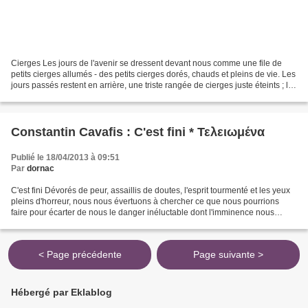
Cierges Les jours de l'avenir se dressent devant nous comme une file de
petits cierges allumés - des petits cierges dorés, chauds et pleins de vie. Les
jours passés restent en arrière, une triste rangée de cierges juste éteints ; les
plus proches encore...
Constantin Cavafis : C'est fini * Τελειωμένα
Publié le 18/04/2013 à 09:51
Par
dornac
C'est fini Dévorés de peur, assaillis de doutes, l'esprit tourmenté et les yeux
pleins d'horreur, nous nous évertuons à chercher ce que nous pourrions
faire pour écarter de nous le danger inéluctable dont l'imminence nous
terrifie. Pourtant, nous nous...
< Page précédente
Page suivante >
Hébergé par Eklablog