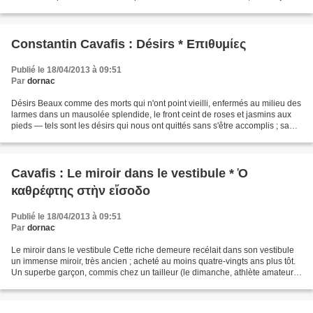
suis si facilement...
Constantin Cavafis : Désirs * Επιθυμίες
Publié le 18/04/2013 à 09:51
Par
dornac
Désirs Beaux comme des morts qui n'ont point vieilli, enfermés au milieu des
larmes dans un mausolée splendide, le front ceint de roses et jasmins aux
pieds — tels sont les désirs qui nous ont quittés sans s'être accomplis ; sans
qu'aucun n'atteigne à...
Cavafis : Le miroir dans le vestibule * Ὁ
καθρέφτης στὴν εἴσοδο
Publié le 18/04/2013 à 09:51
Par
dornac
Le miroir dans le vestibule Cette riche demeure recélait dans son vestibule
un immense miroir, très ancien ; acheté au moins quatre-vingts ans plus tôt.
Un superbe garçon, commis chez un tailleur (le dimanche, athlète amateur),
se trouvait là, avec un...