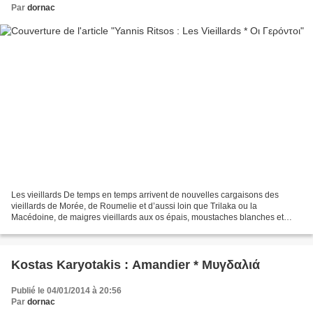
Par
dornac
Les vieillards De temps en temps arrivent de nouvelles cargaisons des
vieillards de Morée, de Roumelie et d’aussi loin que Trilaka ou la
Macédoine, de maigres vieillards aux os épais, moustaches blanches et
pelisses ils sentent la bouse et les champs,...
Kostas Karyotakis : Amandier * Μυγδαλιά
Publié le 04/01/2014 à 20:56
Par
dornac