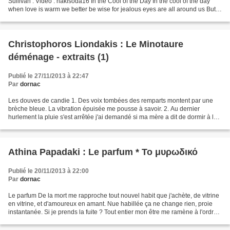
Sullivan : Video : nakisoda16 In the Cool of the Day In the cool of the day
when love is warm we better be wise for jealous eyes are all around us But
the cool of the night is right...
Christophoros Liondakis : Le Minotaure
déménage - extraits (1)
Publié le 27/11/2013 à 22:47
Par
dornac
Les douves de candie 1. Des voix tombées des remparts montent par une
brèche bleue. La vibration épuisée me pousse à savoir. 2. Au dernier
hurlement la pluie s'est arrêtée j'ai demandé si ma mère a dit de dormir à la
fin. 3. Encens peinture à l'huile...
Athina Papadaki : Le parfum * Το μυρωδικό
Publié le 20/11/2013 à 22:00
Par
dornac
Le parfum De la mort me rapproche tout nouvel habit que j'achète, de vitrine
en vitrine, et d'amoureux en amant. Nue habillée ça ne change rien, proie
instantanée. Si je prends la fuite ? Tout entier mon être me ramène à l'ordre.
Peut-être les roses me...