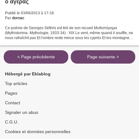
ὁ ἀγέρας
Publié le 03/06/2013 à 17:16
Par
dornac
Ce poème de Georges Séféris est tiré de son recueil Μυθιστόρημα
(Mythistorima -Mythologie, 1933-34) : XIX Le vent, même quand il souffle, ne
nous rafraîchit pas Et l'ombre reste mince sous les cyprès Et les montagnes
trop abruptes à l'entour. Ils sont...
< Page précédente
Page suivante >
Hébergé par Eklablog
Top articles
Pages
Contact
Signaler un abus
C.G.U.
Cookies et données personnelles