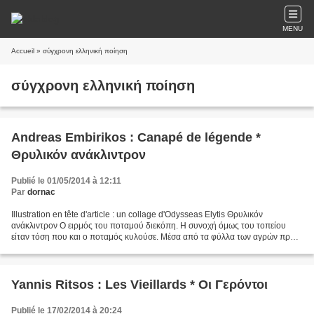
MENU
Accueil
» σύγχρονη ελληνική ποίηση
σύγχρονη ελληνική ποίηση
Andreas Embirikos : Canapé de légende *
Θρυλικόν ανάκλιντρον
Publié le 01/05/2014 à 12:11
Par
dornac
Illustration en tête d'article : un collage d'Odysseas Elytis Θρυλικόν
ανάκλιντρον O ειρμός του ποταμού διεκόπη. H συνοχή όμως του τοπείου
είταν τόση που και ο ποταμός κυλούσε. Mέσα από τα φύλλα των αγρών προς
το γεφύρι που χτυπούσε ο ήλιος τα σπαρτά...
Yannis Ritsos : Les Vieillards * Οι Γερόντοι
Publié le 17/02/2014 à 20:24