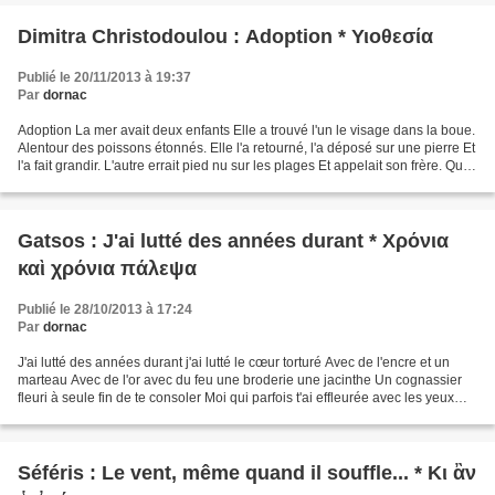
Dimitra Christodoulou : Adoption * Υιοθεσία
Publié le 20/11/2013 à 19:37
Par
dornac
Adoption La mer avait deux enfants Elle a trouvé l'un le visage dans la boue.
Alentour des poissons étonnés. Elle l'a retourné, l'a déposé sur une pierre Et
l'a fait grandir. L'autre errait pied nu sur les plages Et appelait son frère. Qui
ne croit pas...
Gatsos : J'ai lutté des années durant * Χρόνια
καὶ χρόνια πάλεψα
Publié le 28/10/2013 à 17:24
Par
dornac
J'ai lutté des années durant j'ai lutté le cœur torturé Avec de l'encre et un
marteau Avec de l'or avec du feu une broderie une jacinthe Un cognassier
fleuri à seule fin de te consoler Moi qui parfois t'ai effleurée avec les yeux
des astres Étreinte avec...
Séféris : Le vent, même quand il souffle... * Κι ἂν