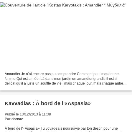
Amandier Je n’ai encore pas pu comprendre Comment peut mourir une
femme Qui est aimée. Là dans mon jardin un amandier grandit, il est si
délicat qu’il a juste un souffle de vie ; mais chaque jour, mais chaque aube le
flétrit et je n’aurai pas la joie...
Kavvadias : À bord de l'«Aspasia»
Publié le 13/12/2013 à 11:38
Par
dornac
À bord de l'«Aspasia» Tu voyageais poursuivie par ton destin pour une