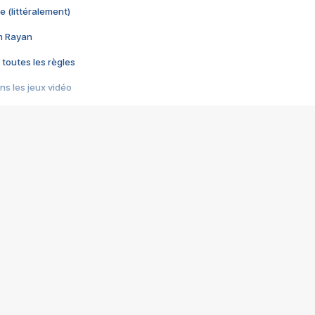
e (littéralement)
im Rayan
 toutes les règles
s les jeux vidéo
us choquant de Rockstar ? - Le scandale BULLY
e plus moche de Steam
du RÊVE tourne au CAUCHEMAR
pendant 8 heures
it… à tort
umiliés par un jeu vidéo
ire - Final Fantasy 8
ti un empire - Age of Empires