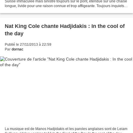
Suisse immaculée mais sinistre toujours sur le pont, étendue sur une chaise
longue, livide pour une raison connue et trop affligeante. Toujours inquiets,
les tiens t'entouraient, mais...
Nat King Cole chante Hadjidakis : In the cool of
the day
Publié le 27/11/2013 à 22:59
Par
dornac
La musique est de Manos Hadjidakis et les paroles anglaises sont de Leiam