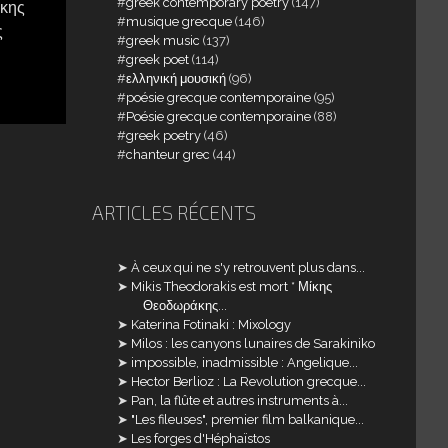
greek contemporary poetry
(147)
άκης
musique grecque
(146)
ς
greek music
(137)
greek poet
(114)
ελληνική μουσική
(96)
poésie grecque contemporaine
(95)
Poésie grecque contemporaine
(88)
greek poetry
(46)
chanteur grec
(44)
ARTICLES RÉCENTS
À ceux qui ne s'y retrouvent plus dans...
Mikis Theodorakis est mort * Μίκης
Θεοδωράκης...
Katerina Fotinaki : Mixology
Milos : les canyons lunaires de Sarakiniko
impossible, inadmissible : Angelique...
Hector Berlioz : La Revolution grecque...
Pan, la flûte et autres instruments à...
"Les fileuses", premier film balkanique...
Les forges d'Héphaïstos