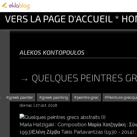
VERS LA PAGE D'ACCUEIL * H
alekos kontopoulos
QUELQUES PEINTRES GRE
s
greek painter
greek painting
peintre grec
Peinture grecqu
dornac
27 oct. 2018
Maria Hatzigaki : Composition Μαρία Χατζηγάκη : Σύ
1993)Ελένη Ζέρβα Takis Parlavantzas (1930 - 2014) 