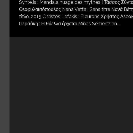
Syntelis : Mandala nuage des mythes I Τάσσος Σύντ
Θεοφυλακτόπουλος Nana Vetta : Sans titre Νανά Βέττα 
τίτλο, 2015 Christos Lefakis : Fleurons Χρήστος Λεφάκ
Περσάκη : Η θύελλα έρχεται Minas Semertzian...