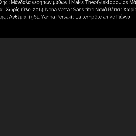
ελης : Μάνδαλα νεφη των μύθων Ι Makis Theofylaktopoulos Μ
: Χωρίς τίτλο, 2014 Nana Vetta : Sans titre Νανά Βέττα : Χωρί
ης : Ανθέμια, 1961. Yanna Persaki : La tempête arrive Γιάννα