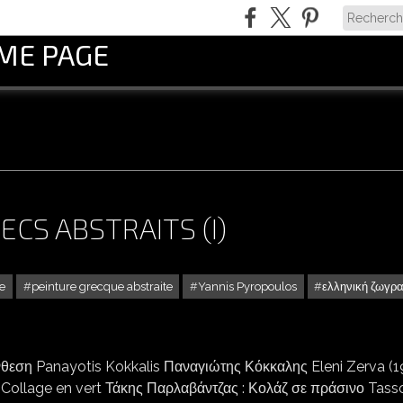
OME PAGE
CS ABSTRAITS (I)
e
peinture grecque abstraite
Yannis Pyropoulos
ελληνική ζωγρ
QUELQUES PEINTRES GRECS ABSTRAITS (I)
νθεση Panayotis Kokkalis Παναγιώτης Κόκκαλης Eleni Zerva (1
: Collage en vert Τάκης Παρλαβάντζας : Κολάζ σε πράσινο Tass