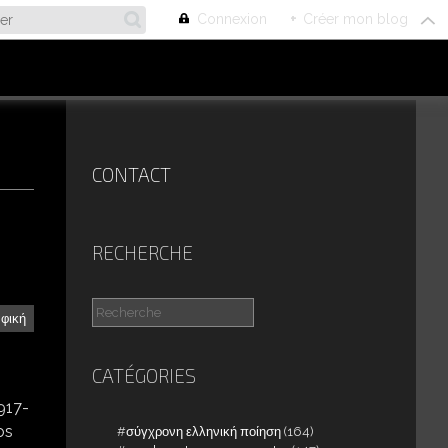
Connexion
+
Créer mon blog
CONTACT
RECHERCHE
αφική
CATÉGORIES
917-
os
σύγχρονη ελληνική ποίηση
(164)