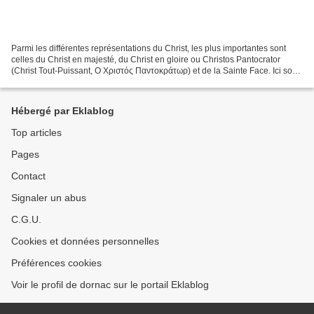
Parmi les différentes représentations du Christ, les plus importantes sont
celles du Christ en majesté, du Christ en gloire ou Christos Pantocrator
(Christ Tout-Puissant, Ο Χριστός Παντοκράτωρ) et de la Sainte Face. Ici sont
rassemblées des icônes orthodoxes,...
Hébergé par Eklablog
Top articles
Pages
Contact
Signaler un abus
C.G.U.
Cookies et données personnelles
Préférences cookies
Voir le profil de dornac sur le portail Eklablog