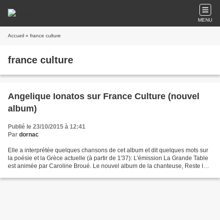
MENU
Accueil
» france culture
france culture
Angelique Ionatos sur France Culture (nouvel
album)
Publié le 23/10/2015 à 12:41
Par
dornac
Elle a interprétée quelques chansons de cet album et dit quelques mots sur
la poésie et la Grèce actuelle (à partir de 1'37): L'émission La Grande Table
est animée par Caroline Broué. Le nouvel album de la chanteuse, Reste la
lumière - Μένει το φώς (Ici,...