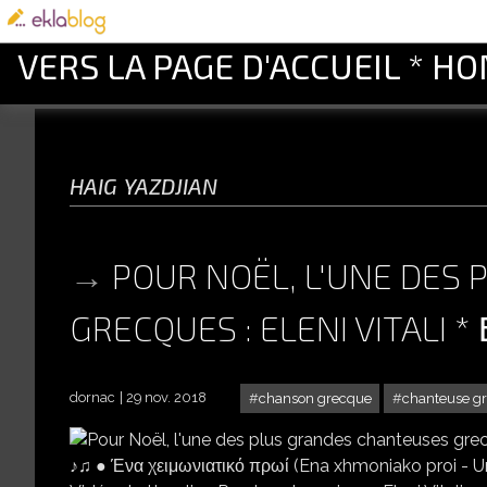
VERS LA PAGE D'ACCUEIL * H
haig yazdjian
POUR NOËL, L'UNE DES
GRECQUES : ELENI VITALI
dornac
29 nov. 2018
chanson grecque
chanteuse g
POUR NOËL, L'UNE DES PLUS GR
♪♫ ● Ένα χειμωνιατικό πρωί (Ena xhmoniako proi - Un