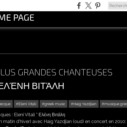
OME PAGE
 PLUS GRANDES CHANTEUSES
 * ΕΛΈΝΗ ΒΙΤΆΛΗ
recque
Eleni Vitali
greek music
Haig Yazdjian
musique gre
ANDES CHANTEUSES GRECQUES : ELENI VITALI * ΕΛΈΝΗ ΒΙΤΆΛΗ
 matin d'hiver) avec Haig Yazdjian (oud) en concert en 2010: