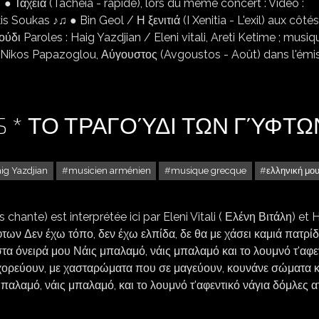
♪♫ ● Ταχεία (Tacheia - rapide), lors du même concert : Vidéo :
s Soukas ♪♫ ● Bin Geol / Η ξενιτιά (I Xenitia - L'exil) aux côté
ύδι Paroles : Haig Yazdjian / Eleni vitali, Areti Ketime ; musiqu
 de Nikos Papazoglou, Αύγουστος (Avgoustos - Août) dans l'émi
NS * ΤΟ ΤΡΑΓΟΎΔΙ ΤΩΝ ΓΎΦΤΩ
ig Yazdjian
musicien arménien
musique grecque
ελληνική μο
hante) est interprétée ici par Eleni Vitali ( Ελένη Βιτάλη) et 
φτων Δεν έχω τόπο, δεν έχω ελπίδα, δε θα με χάσει καμιά πατρίδ
 στα όνειρά μου Νάις μπαλαμό, νάις μπαλαμό και το λουμνό τ'αφε
 χορεύουν, με χασταρώματα που σε μαγεύουν, κουνάνε σώματα κ
 μπαλαμό, νάις μπαλαμό, και το λουμνό τ'αφεντικό νάγια δόμλες α