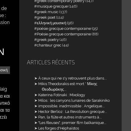
greek contemporary poetry
(147)
musique grecque
(146)
s de
greek music
(137)
e :
greek poet
(114)
ssion
ελληνική μουσική
(96)
poésie grecque contemporaine
(95)
Poésie grecque contemporaine
(88)
greek poetry
(46)
chanteur grec
(44)
Ν
ARTICLES RÉCENTS
υσική
À ceux qui ne s'y retrouvent plus dans...
Mikis Theodorakis est mort * Μίκης
Haig
Θεοδωράκης...
Katerina Fotinaki : Mixology
α και
Milos : les canyons lunaires de Sarakiniko
ντικό
impossible, inadmissible : Angelique...
αι τα
Hector Berlioz : La Revolution grecque...
τzέι
Pan, la flûte et autres instruments à...
"Les fileuses", premier film balkanique...
Les forges d'Héphaïstos