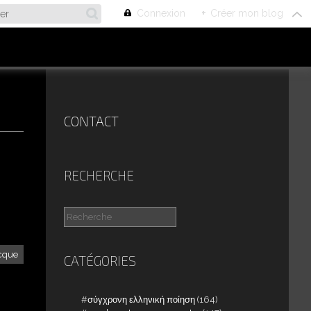
Connexion
+
Créer mon blog
CONTACT
RECHERCHE
cque
CATÉGORIES
σύγχρονη ελληνική ποίηση
(164)