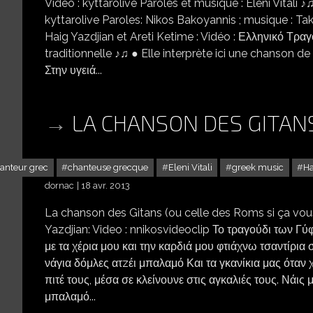
Vidéo : kyttarolive Paroles et musique : Eleni Vitali 
kyttarolive Paroles: Nikos Bakoyannis ; musique : Taki
Haig Yazdjian et Areti Ketime : Vidéo : Ελληνικό Τραγο
traditionnelle ♪♫ ● Elle interprète ici une chanson
Στην υγειά...
LA CHANSON DES GITA
anteur grec
chanteuse grecque
Eleni Vitali
greek music
Ha
dornac
18 avr. 2013
La chanson des Gitans (ou celle des Roms si ça vous c
Yazdjian: Video : nnikosvideoclip Το τραγούδι των Γύ
με τα χέρια μου και την καρδιά μου φτιάχνω τσαντίρια
νάγια δόμλες ατzέι μπαλαμό Και τα γκανίκια μας όταν
πιτέ τους, μέσα σε κλείνουνε στις αγκαλιές τους. Νάις
μπαλαμό...