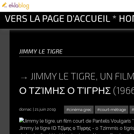
VERS LA PAGE D'ACCUEIL * H
jimmy le tigre
JIMMY LE TIGRE, UN FIL
Ο ΤΖΊΜΗΣ Ο ΤΊΓΡΗΣ (196
dornac
21 juin 2019
cinéma grec
court-métrage
JIMMY LE TIGRE, UN FI
Jimmy le tigre (Ο Τζίμης ο Τίγρης - o Tzimmis o tigr