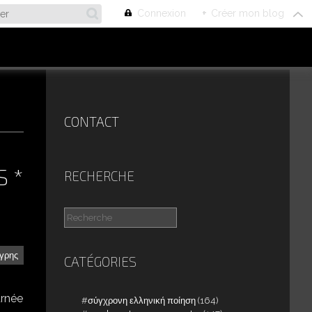
Connexion
+
Créer mon blog
CONTACT
S *
RECHERCHE
ίγρης
CATÉGORIES
urnée
σύγχρονη ελληνική ποίηση
(164)