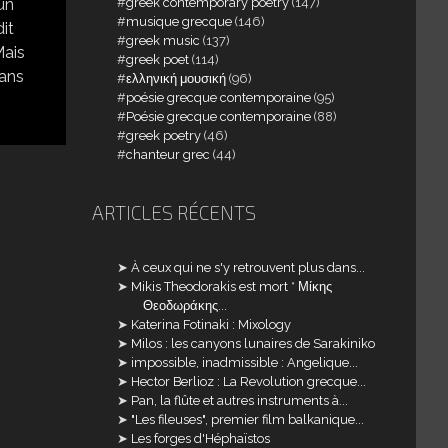
greek contemporary poetry
(147)
un
musique grecque
(146)
dit
greek music
(137)
Mais
greek poet
(114)
sans
ελληνική μουσική
(96)
poésie grecque contemporaine
(95)
Poésie grecque contemporaine
(88)
greek poetry
(46)
chanteur grec
(44)
ARTICLES RÉCENTS
À ceux qui ne s'y retrouvent plus dans...
Mikis Theodorakis est mort * Μίκης
Θεοδωράκης...
Katerina Fotinaki : Mixology
Milos : les canyons lunaires de Sarakiniko
impossible, inadmissible : Angelique...
Hector Berlioz : La Revolution grecque...
Pan, la flûte et autres instruments à...
"Les fileuses", premier film balkanique...
Les forges d'Héphaïstos