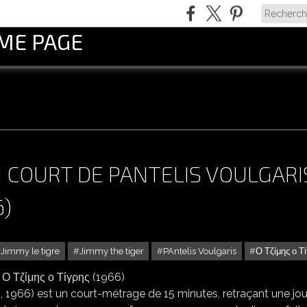
OME PAGE
M COURT DE PANTELIS VOULGARI
6)
Jimmy le tigre
Jimmy the tiger
PAntelis Voulgaris
Ο Τζίμης ο Τ
LM COURT DE PANTELIS VOULGARIS * Ο ΤΖΊΜΗΣ Ο ΤΊΓΡΗΣ (1966)
is, 1966) est un court-métrage de 15 minutes, retraçant une jo