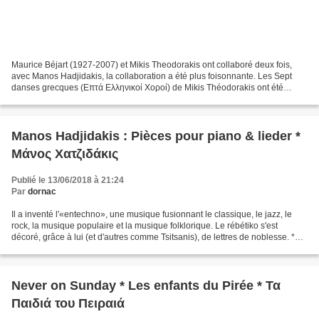
Maurice Béjart (1927-2007) et Mikis Theodorakis ont collaboré deux fois,
avec Manos Hadjidakis, la collaboration a été plus foisonnante. Les Sept
danses grecques (Επτά Ελληνικοί Χοροί) de Mikis Théodorakis ont été
chorégraphiées par Maurice Béjart en...
Manos Hadjidakis : Pièces pour piano & lieder *
Μάνος Χατζιδάκις
Publié le 13/06/2018 à 21:24
Par
dornac
Il a inventé l'«entechno», une musique fusionnant le classique, le jazz, le
rock, la musique populaire et la musique folklorique. Le rébétiko s'est
décoré, grâce à lui (et d'autres comme Tsitsanis), de lettres de noblesse. *
Ρυθμολογία (Rhythmologie)...
Never on Sunday * Les enfants du Pirée * Τα
Παιδιά του Πειραιά