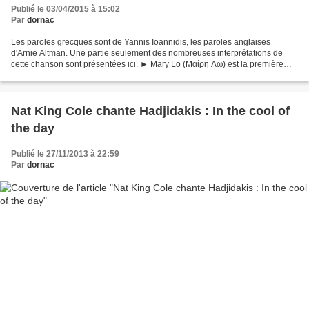
Publié le 03/04/2015 à 15:02
Par
dornac
Les paroles grecques sont de Yannis Ioannidis, les paroles anglaises
d'Arnie Altman. Une partie seulement des nombreuses interprétations de
cette chanson sont présentées ici. ► Mary Lo (Μαίρη Λω) est la première
interprète à diffuser la chanson en 45...
Nat King Cole chante Hadjidakis : In the cool of
the day
Publié le 27/11/2013 à 22:59
Par
dornac