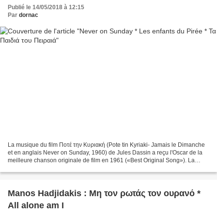
Publié le 14/05/2018 à 12:15
Par
dornac
La musique du film Ποτέ την Κυριακή (Pote tin Kyriaki- Jamais le Dimanche
et en anglais Never on Sunday, 1960) de Jules Dassin a reçu l'Oscar de la
meilleure chanson originale de film en 1961 («Best Original Song»). La
chanson «Les enfants du Pirée» est...
Manos Hadjidakis : Μη τον ρωτάς τον ουρανό *
All alone am I