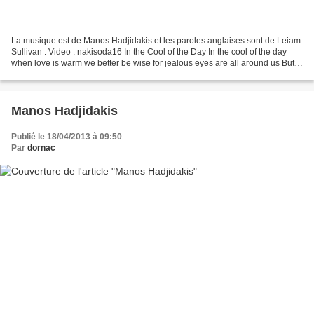
La musique est de Manos Hadjidakis et les paroles anglaises sont de Leiam
Sullivan : Video : nakisoda16 In the Cool of the Day In the cool of the day
when love is warm we better be wise for jealous eyes are all around us But
the cool of the night is right...
Manos Hadjidakis
Publié le 18/04/2013 à 09:50
Par
dornac