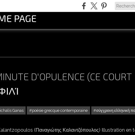
OME PAGE
MINUTE D'OPULENCE (CE COURT
ΦΙΛΊ
ichalis Ganas
poésie grecque contemporaine
σύγχρονη ελληνική π
 Kalantzopoulos (Παναγιώτης Καλαντζόπουλος) Illustration en t