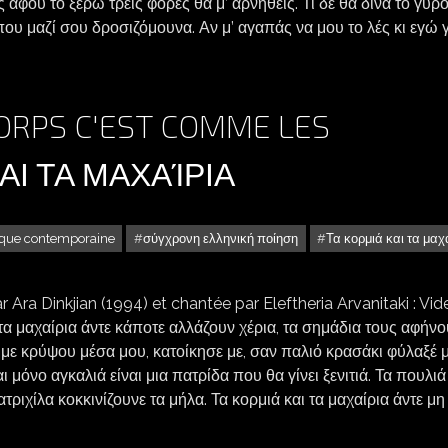
 αφού το ξέρω τρεις φορές θα μ’ αρνηθείς. Τι δε θα δινα το γύρ
ου μαζί σου δροσιζόμουνα. Αν μ’ αγαπάς να μου το λές κι εγώ 
CORPS C'EST COMME LES
ΑΙ ΤΑ ΜΑΧΑΊΡΙΑ
cque contemporaine
σύγχρονη ελληνική ποίηση
Τα κορμιά και τα μαχ
ra Dinkjian (1994) et chantée par Eleftheria Arvanitaki : Vide
 τα μαχαίρια άντε κάποτε αλλάζουν χέρια, τα σημάδια τους αφήν
έ με κρύψου μέσα μου, κατοίκησε με, σαν παλιό κρασάκι φύλαξέ 
αι μόνο αγκαλιά είναι μια πατρίδα που θα γίνει ξενιτιά. Τα πουλιά
τριχίλα κοκκινίζουνε τα μήλα. Τα κορμιά και τα μαχαίρια άντε μη