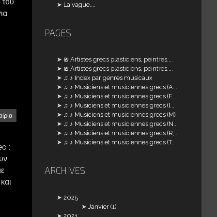
ο του
La vague....
για
PAGES
₪ Artistes grecs plasticiens, peintres,...
₪ Artistes grecs plasticiens, peintres,...
♫ ♪ Index par genres musicaux
♫ ♪ Musiciens et musiciennes grecs (A...
♫ ♪ Musiciens et musiciennes grecs (F...
♫ ♪ Musiciens et musiciennes grecs (I...
♫ ♪ Musiciens et musiciennes grecs (M)
αίρια
♫ ♪ Musiciens et musiciennes grecs (N...
♫ ♪ Musiciens et musiciennes grecs (R,...
♫ ♪ Musiciens et musiciennes grecs (T...
o :
ουν
ARCHIVES
με
 και
2025
Janvier
(1)
2021