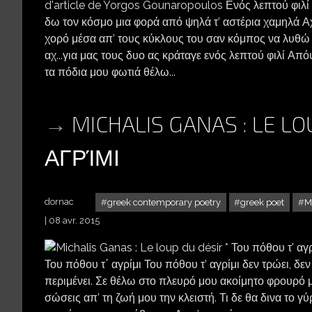
d'article de Yorgos Gounaropoulos Ενός λεπτού φιλί Αχ
δω τον κόσμο μια φορά από ψηλά τ’ αστέρια χαμηλά Αχ
χορό μέσα απ’ τους κύκλους του σαν κόμπος να λυθώ
αχ...για μας τους δυο ας κράταγε ενός λεπτού φιλί Απ
τα πόδια μου φωτιά θέλω...
MICHALIS GANAS : LE L
ΑΓΡΊΜΙ
dornac
greek contemporary poetry
greek poet
M
08 avr. 2015
Του πόθου τ΄ αγρίμι Του πόθου τ’ αγρίμι δεν τρώει, δεν 
περιμένει. Σε θέλω στο πλευρό μου ακοίμητο φρουρό μου
σώσεις απ’ τη ζωή μου την κλειστή. Τι δε θα δινα το 