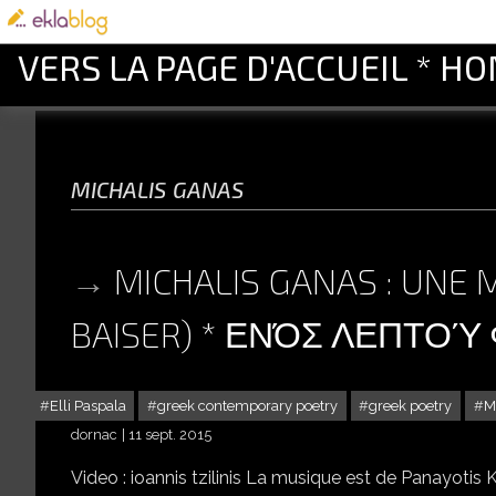
VERS LA PAGE D'ACCUEIL * H
michalis ganas
MICHALIS GANAS : UNE 
BAISER) * ΕΝΌΣ ΛΕΠΤΟΎ 
Elli Paspala
greek contemporary poetry
greek poetry
M
dornac
11 sept. 2015
Video : ioannis tzilinis La musique est de Panayotis