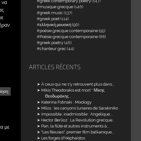
greek contemporary poetry
(147)
ί να
musique grecque
(146)
ας
greek music
(137)
ψε
greek poet
(114)
πήραν
ελληνική μουσική
(96)
poésie grecque contemporaine
(95)
Poésie grecque contemporaine
(88)
greek poetry
(46)
chanteur grec
(44)
ARTICLES RÉCENTS
À ceux qui ne s'y retrouvent plus dans...
Mikis Theodorakis est mort * Μίκης
οίηση
Θεοδωράκης...
Katerina Fotinaki : Mixology
Milos : les canyons lunaires de Sarakiniko
impossible, inadmissible : Angelique...
Hector Berlioz : La Revolution grecque...
Pan, la flûte et autres instruments à...
να με
"Les fileuses", premier film balkanique...
Les forges d'Héphaïstos