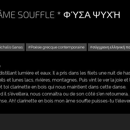
N ÂME SOUFFLE * ΦΎΣΑ ΨΥΧΉ
ichalis Ganas
Poésie grecque contemporaine
σύγχρονη ελληνική π
MICHALIS GANAS : MON ÂME SOUFFLE * ΦΎΣΑ ΨΥΧΉ ΜΟΥ
tillant lumière et eaux. Il a pris dans les filets une nuit de ha
ls et lunes lacs, rivières, montagnes. Puis vint le ver la joie et 
 et toi clarinette en bois qui nous maintient dans cette danse.
il s'éveillera, nous connaîtra ou de son côté s'en retournera.
e. Ah! clarinette en bois mon âme souffle puisses-tu t'élever.