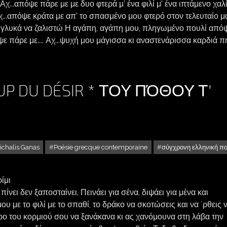
...απόψε πάρε με με δυο φτερά μ’ ένα φιλί μ’ ένα ιπτάμενο χαλ
...απόψε κράτα με απ’ το σπασμένο μου φτερό στον τελευταίο μ
 γλυκά να ζαλιστώ Η αγάπη, αγάπη μου, πληγωμένο πουλί από
όψε πάρε με.... Αχ...ψυχή μου μάγισσα κι αναστενάρισσα καρδιά 
OUP DU DÉSIR * ΤΟΥ ΠΌΘΟΥ Τ'
ichalis Ganas
Poésie grecque contemporaine
σύγχρονη ελληνική π
MICHALIS GANAS : LE LOUP DU DÉSIR * ΤΟΥ ΠΌΘΟΥ Τ' ΑΓΡΊΜΙ
πίνει δεν ξαποσταίνει. Πεινάει για σένα, διψάει για μένα και
 με το φιλί με το σπαθί, το δράκο να σκοτώσεις και να `ρθεις 
γύρο του κορμιού σου να ξανάκανα κι ας χανόμουνα στη λάβα την