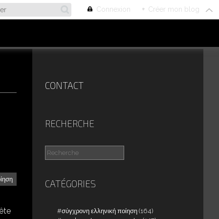
Connexion
+
Créer mon blog
CONTACT
RECHERCHE
οίηση
CATÉGORIES
ête
σύγχρονη ελληνική ποίηση
(164)