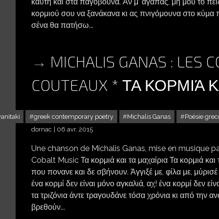
καυτή και στα παγόβουνα. Αν μ’ αγαπάς, μη μου το πεις
κορμιού σου να ξανάκανα κι ας πνιγόμουνα στο κύμα π
σένα θα πατήσω...
MICHALIS GANAS : LES 
COUTEAUX * ΤΑ ΚΟΡΜΙΆ Κ
vanitaki
greek contemporary poetry
Michalis Ganas
Poésie gre
dornac
06 avr. 2015
Une chanson de Michalis Ganas, mise en musique par A
Cobalt Music Τα κορμιά και τα μαχαίρια Τα κορμιά και
που πονανε και δε σβήνουν. Άγγιξέ με, φίλα με, μύρισ
ένα κορμί δεν είναι μόνο αγκαλιά, αχ! ένα κορμί δεν είν
τα τριζόνια άντε τραγουδάνε τόσα χρόνια κι από την ανα
βρεθούν...