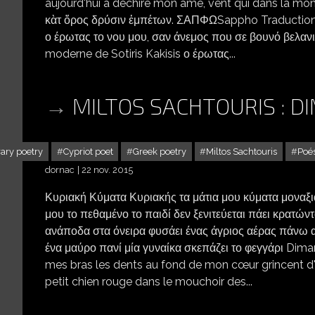
aujourd'hui a déchiré mon âme, vent qui dans la mon
κὰτ ὄρος δρύσιν ἐμπέτων. ΣΑΠΦΩSappho Traduction d
ο έρωτας το νου μου, σαν άνεμος που σε βουνό βελαν
moderne de Sotiris Kakisis ο έρωτας...
MILTOS SACHTOURIS : 
ary poetry
Cypriot poet
Greek poetry
Miltos Sachtouris
Poé
dornac
22 nov. 2015
Κυριακή Κύματα Κυριακής τα μάτια μου κύματα μοναξι
μου το πεθαμένο το παιδί δεν ξενιτεύεται πάει κρατών
ανάποδα στα όνειρα φυσάει ένας άγριος αέρας πάνω απ
ένα μαύρο πανί μία γυναίκα σκεπάζει το φεγγάρι Di
mes bras les dents au fond de mon cœur grincent d'
petit chien rouge dans le mouchoir des...