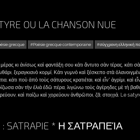
ATYRE OU LA CHANSON NUE
ésie grecque
Poésie grecque contemporaine
σύγχρονη ελληνική π
μέρας κι ἀνίσως καὶ φαντάξη σου κάτι ἄντυτο σὰν τέρας, κάτι σὰ
ιθάρι, ξεραγκιανὸ κορμί, Κάτι γυμνὸ καὶ ξέσκεπο στὰ ὀλανοιγμέ
, κάτι ποὺ ἀπὸ τοὺς σάτυρους κρατιέται, καὶ εἶν᾿ ἀγρίμι, καὶ εἶν
ρίζωσα σὰν τὴν ἐλιὰ ἐδῶ πέρα, λιγώνω τοὺς ἀγέρηδες μὲ τὴ βαθ
ρεύουν, καὶ παίζω καὶ χορεύουν ἀνθρῶποι, ζᾶ, στοιχιά. Le saty
: SATRAPIE * Η ΣΑΤΡΑΠΕΊΑ