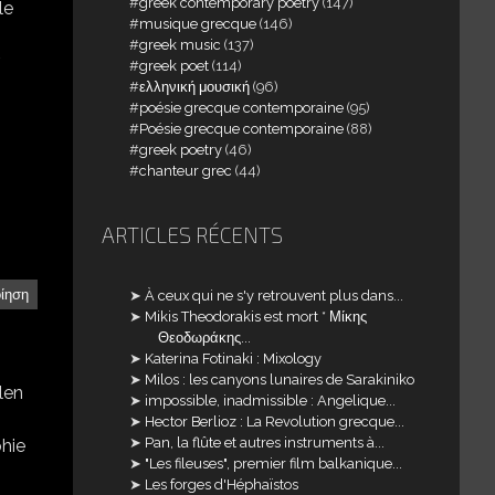
greek contemporary poetry
(147)
le
musique grecque
(146)
greek music
(137)
greek poet
(114)
ελληνική μουσική
(96)
poésie grecque contemporaine
(95)
Poésie grecque contemporaine
(88)
greek poetry
(46)
chanteur grec
(44)
ARTICLES RÉCENTS
οίηση
À ceux qui ne s'y retrouvent plus dans...
Mikis Theodorakis est mort * Μίκης
Θεοδωράκης...
Katerina Fotinaki : Mixology
Milos : les canyons lunaires de Sarakiniko
len
impossible, inadmissible : Angelique...
Hector Berlioz : La Revolution grecque...
Pan, la flûte et autres instruments à...
phie
"Les fileuses", premier film balkanique...
Les forges d'Héphaïstos