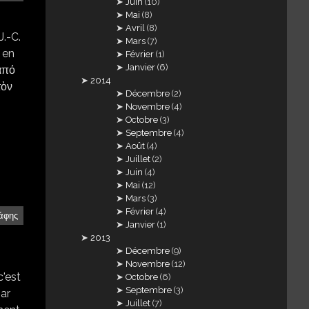
Juin
(10)
Mai
(8)
Avril
(8)
J.-C.
Mars
(7)
 en
Février
(1)
Janvier
(6)
 ἀπό
2014
τὸν
Décembre
(2)
Novembre
(4)
Octobre
(3)
Septembre
(4)
Août
(4)
Juillet
(2)
Juin
(4)
Mai
(12)
Mars
(3)
Février
(4)
άφης
Janvier
(1)
2013
Décembre
(9)
Novembre
(12)
c'est
Octobre
(6)
Septembre
(3)
par
Juillet
(7)