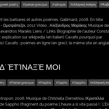
greek poetry
poésie grecque
satrapie
ελληνική ποίηση
Καβ
 les barbares et autres poèmes, Gallimard, 2008. En tête
al - Ωμοτράπεζοι, 2012 Video : Αλέξανδρος Μαράκης Musique d
lexandros Marakis Liens / Links Biographie de l'auteur Consta
 : explication sur wikipedia (en italien) Cavafis pourquoi par
) Cavafis : poèmes en ligne (en grec), le même site en angla
 Δ’ ἘΤΊΝΑΞΈ ΜΟΙ
try
Poésie grecque
Psapha
Sapho
Sappho
ελληνική π
lytropon, 2006. Musique de Christella Demetriou (Κριστέλλα
 de Sappho (fragment du poème L'heure a si vite passé ) : L’É