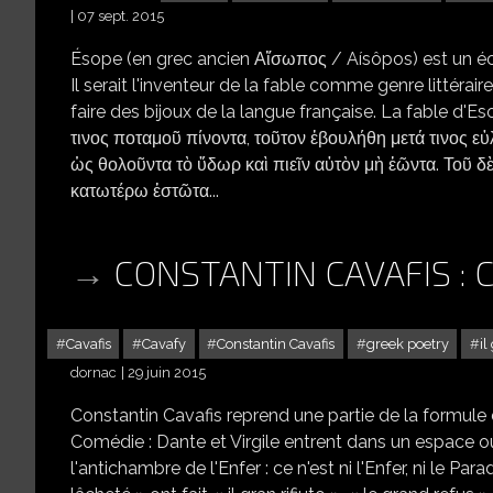
07 sept. 2015
Ésope (en grec ancien Αἴσωπος / Aísôpos) est un écri
Il serait l'inventeur de la fable comme genre littérai
faire des bijoux de la langue française. La fable d'
τινος ποταμοῦ πίνοντα, τοῦτον ἐβουλήθη μετά τινος ε
ὡς θολοῦντα τὸ ὕδωρ καὶ πιεῖν αὐτὸν μὴ ἐῶντα. Τοῦ δὲ
κατωτέρω ἑστῶτα...
CONSTANTIN CAVAFIS : CH
Cavafis
Cavafy
Constantin Cavafis
greek poetry
il
dornac
29 juin 2015
Constantin Cavafis reprend une partie de la formule d
Comédie : Dante et Virgile entrent dans un espace où 
l'antichambre de l'Enfer : ce n'est ni l'Enfer, ni le P