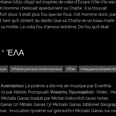
taine (1621-1695) est inspirée de celle d'Esope (VIIe-VIe sièc
homme chérissait éperdument sa Chatte ; Il la trouvait
 fort doux. Il était plus fou que les fous. Cet Homme donc, par
ait tant qu'il obtient du destin Que sa Chatte en un beau matin
sa moitié. Le voilà fou d'amour extrême, De fou qu'il était
 * ΈΛΑ
cque
Poésie grecque contemporaine
Έλα
σύγχρονη ελληνική π
ία Αναστασίου) Le poème a été mis en musique par Evanthia
ici par Alkistis Protopsalti (Άλκηστις Πρωτοψάλτη) : Vidéo : He
 Michalis Ganas traduit par Michel Volkovitch (avec notes
s Ganas (2) Mihàlis Ganas (3) Michalis Ganas, biblionet (biogra
anas : Invocation (poème sur grece.info) Michalis Ganas sur ce