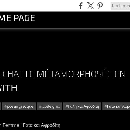
OME PAGE
 LA CHATTE MÉTAMORPHOSÉE EN
ΔΊΤΗ
poésie grecque
poète grec
Γαλῆ καὶ Ἀφροδίτη
Γάτα και Αφρ
 LA CHATTE MÉTAMORPHOSÉE EN FEMME * ΓΆΤΑ ΚΑΙ ΑΦΡΟΔΊΤΗ