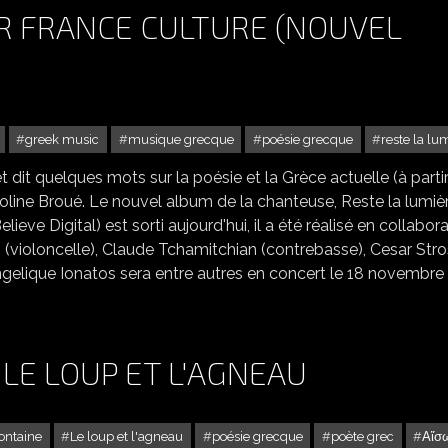
R FRANCE CULTURE (NOUVEL
greek music
musique grecque
poésie grecque
reste la lu
 dit quelques mots sur la poésie et la Grèce actuelle (à parti
oline Broué. Le nouvel album de la chanteuse, Reste la lumièr
Believe Digital) est sorti aujourd'hui, il a été réalisé en collabor
s (violoncelle), Claude Tchamitchian (contrebasse), Cesar Str
elique Ionatos sera entre autres en concert le 18 novembre
 LE LOUP ET L'AGNEAU
ontaine
Le loup et l'agneau
poésie grecque
poète grec
Αἴσ