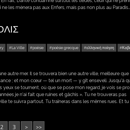
s ». En fait, Dante condamne surtout les tièdes, ceux qui ne pre
i ne les mènera pas aux Enfers, mais pas non plus au Paradis...
ΠΌΛΙΣ
ry
La Ville
poésie
poésie grecque
ελληνική ποίηση
Καβ
CAVAFIS : LA VILLE * Η ΠΌΛΙΣ
par une autre mer. Il se trouvera bien une autre ville, meilleure que
vance ; et mon cœur — tel un mort — y gît enseveli. Jusqu'à 
yeux se tournent, où que se pose mon regard, je vois se prof
nnées je n'ai fait que ruines et gâchis ». Tu ne trouveras pas
ville te suivra partout. Tu traîneras dans les mêmes rues. Et tu
2
3
>
>>