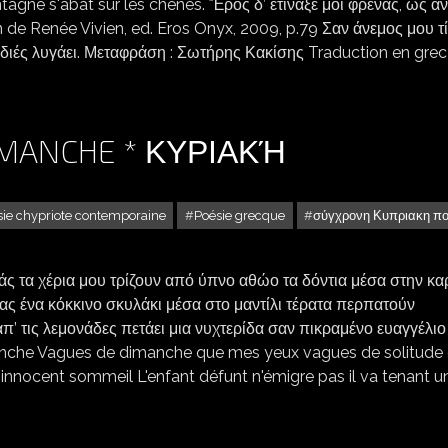
tagne s'abat sur les chênes. Ἔρος δ’ ἐτίναξέ μοι φρένας, ὠς ἄ
e Renée Vivien, ed. Eros Onyx, 2009, p.79 Σαν άνεμος μου τ
ιδιές λυγάει. Μεταφράση : Σωτήρης Κακίσης Traduction en grec
DIMANCHE * ΚΥΡΙΑΚΉ
sie chypriote contemporaine
Poésie grecque
σύγχρονη Κυπριακη πο
άς τα χέρια μου τρίζουν από ύπνο αθώο τα δόντια μέσα στην κα
τας ένα κόκκινο σκυλάκι μέσα στο μαντίλι τέρατα περπατούν
’ τις λεμονάδες πετάει μια νυχτερίδα σαν πικραμένο ευαγγέλιο 
manche Vagues de dimanche que mes yeux vagues de solitude
innocent sommeil L'enfant défunt n'émigre pas il va tenant u