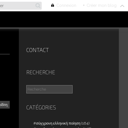
Connexion
+
Créer mon blog
CONTACT
RECHERCHE
οδίτη
CATÉGORIES
σύγχρονη ελληνική ποίηση
(164)