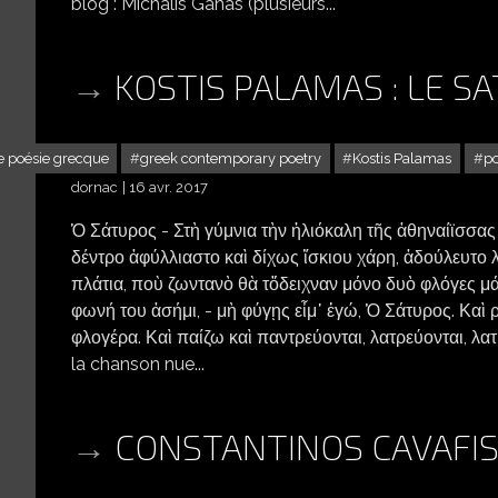
blog : Michalis Ganas (plusieurs...
KOSTIS PALAMAS : LE S
e poésie grecque
greek contemporary poetry
Kostis Palamas
po
dornac
16 avr. 2017
Ὁ Σάτυρος - Στὴ γύμνια τὴν ἡλιόκαλη τῆς ἀθηναίϊσσας 
δέντρο ἀφύλλιαστο καὶ δίχως ἴσκιου χάρη, ἀδούλευτο λ
πλάτια, ποὺ ζωντανὸ θὰ τὄδειχναν μόνο δυὸ φλόγες μάτια
φωνή του ἀσήμι, - μὴ φύγῃς εἶμ᾿ ἐγώ, Ὁ Σάτυρος. Καὶ 
φλογέρα. Καὶ παίζω καὶ παντρεύονται, λατρεύονται, λατ
la chanson nue...
CONSTANTINOS CAVAFIS 