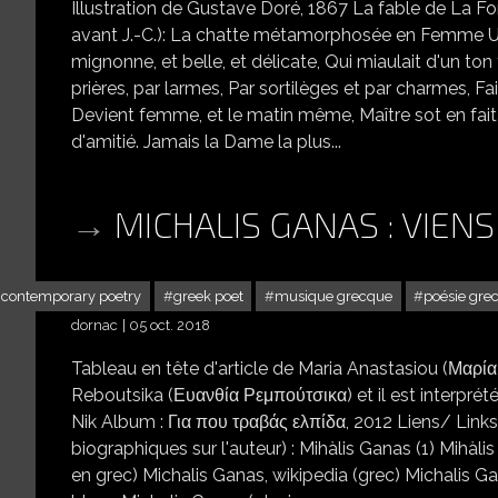
Illustration de Gustave Doré, 1867 La fable de La Fon
avant J.-C.): La chatte métamorphosée en Femme Un 
mignonne, et belle, et délicate, Qui miaulait d'un ton
prières, par larmes, Par sortilèges et par charmes, F
Devient femme, et le matin même, Maître sot en fait 
d'amitié. Jamais la Dame la plus...
MICHALIS GANAS : VIENS
 contemporary poetry
greek poet
musique grecque
poésie gre
dornac
05 oct. 2018
Tableau en tête d'article de Maria Anastasiou (Μαρ
Reboutsika (Ευανθία Ρεμπούτσικα) et il est interprété 
Nik Album : Για που τραβάς ελπίδα, 2012 Liens/ Links
biographiques sur l'auteur) : Mihàlis Ganas (1) Mihàli
en grec) Michalis Ganas, wikipedia (grec) Michalis G