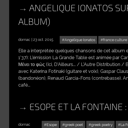
ANGELIQUE IONATOS SU
ALBUM)
dornac
23 oct. 2015
Angelique Ionatos
france culture
Elle a interprétée quelques chansons de cet album et
1'37): L'émission La Grande Table est animée par Car
Μένει το φώς (Ici, D'Ailleurs... / L'Autre Distribution / 
avec Katerina Fotinaki (guitare et voix), Gaspar Clau
(bandonéon), Renaud Garcia-Fons (contrebasse). Ang
café...
ESOPE ET LA FONTAINE :
dornac
Esope
greek poet
greek poetry
La F