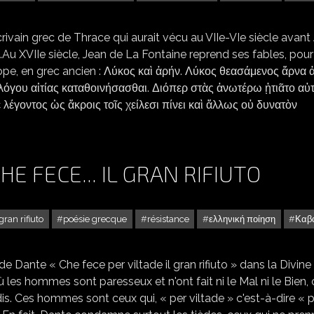
vain grec de Thrace qui aurait vécu au VIIe-VIe siècle avant 
re.Au XVIIe siècle, Jean de La Fontaine reprend ses fables, pour
Esope, en grec ancien : Λύκος καὶ ἀρήν. Λύκος θεασάμενος ἄρνα
ὐλόγου αἰτίας καταθοινήσασθαι. Διόπερ στὰς ἀνωτέρω ᾐτιᾶτο αὐ
 λέγοντος ὡς ἄκροις τοῖς χείλεσι πίνει καὶ ἄλλως οὐ δυνατὸν
E FECE... IL GRAN RIFIUTO
 gran rifiuto
poésie grecque
résistance
ελληνική ποίηση
Καβ
e Dante « Che fece per viltade il gran rifiuto » dans la Divine
les hommes sont paresseux et n'ont fait ni le Mal ni le Bien, 
aradis. Ces hommes sont ceux qui, « per viltade » c'est-à-dire « 