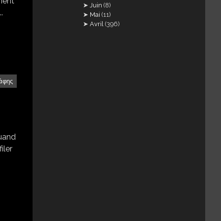
nnent
Juin
(8)
.
Mai
(11)
Avril
(396)
άφης
quand
iler