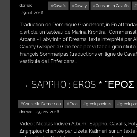
dornac
Cavafis
Cavafy
Constantin Cavafis
29 oct. 2016
Traduction de Dominique Grandmont, in En attendant
d'article, un tableau de Marina Krontira : Commens
Arcana - Labyrinth of Dreams, texte interprété par A
Cavafy (wikipedia) Che fece per viltade il gran rifiuto
François Sommaripas (traductions en ligne de Cavafis
vestibule de l'Enfer dans...
SAPPHO : EROS * ἜΡΟΣ
Christelle Demetriou
Eros
greek poetess
greek poe
dornac
29 janv. 2016
Video : Nicolas Indiveri Album : Sappho, Cavafis, Po
Δημητρίου) chantée par Lizeta Kalimeri, sur un texte