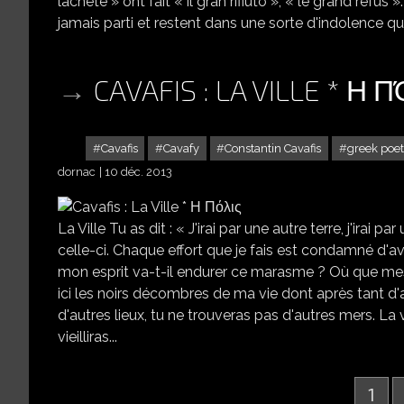
lâcheté » ont fait « il gran rifiuto », « le grand refu
jamais parti et restent dans une sorte d'indolence qu
CAVAFIS : LA VILLE * Η 
Cavafis
Cavafy
Constantin Cavafis
greek poet
dornac
10 déc. 2013
La Ville Tu as dit : « J'irai par une autre terre, j'irai 
celle-ci. Chaque effort que je fais est condamné d'a
mon esprit va-t-il endurer ce marasme ? Où que mes 
ici les noirs décombres de ma vie dont après tant d'a
d'autres lieux, tu ne trouveras pas d'autres mers. La 
vieilliras...
1