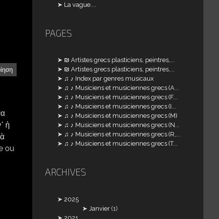
La vague....
PAGES
₪ Artistes grecs plasticiens, peintres,...
₪ Artistes grecs plasticiens, peintres,...
οίηση
♫ ♪ Index par genres musicaux
♫ ♪ Musiciens et musiciennes grecs (A...
♫ ♪ Musiciens et musiciennes grecs (F...
♫ ♪ Musiciens et musiciennes grecs (I...
να
♫ ♪ Musiciens et musiciennes grecs (M)
᾿ ἡ
♫ ♪ Musiciens et musiciennes grecs (N...
♫ ♪ Musiciens et musiciennes grecs (R,...
ιὰ
♫ ♪ Musiciens et musiciennes grecs (T...
re ou
ARCHIVES
2025
Janvier
(1)
2021