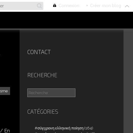
Connexion
+
Créer mon blog
CONTACT
Υ
RECHERCHE
lisme
CATÉGORIES
σύγχρονη ελληνική ποίηση
(164)
n/ En