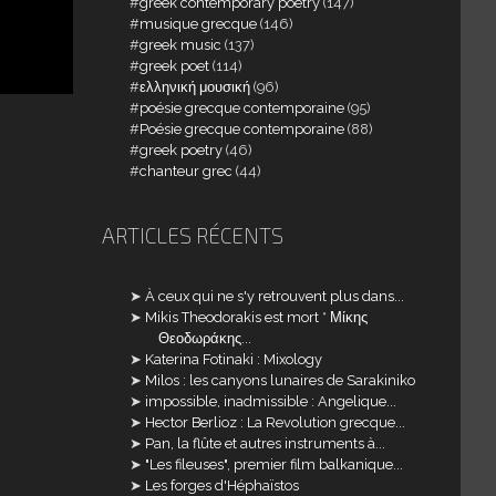
greek contemporary poetry
(147)
musique grecque
(146)
greek music
(137)
greek poet
(114)
ελληνική μουσική
(96)
poésie grecque contemporaine
(95)
Poésie grecque contemporaine
(88)
greek poetry
(46)
chanteur grec
(44)
ARTICLES RÉCENTS
À ceux qui ne s'y retrouvent plus dans...
Mikis Theodorakis est mort * Μίκης
Θεοδωράκης...
Katerina Fotinaki : Mixology
Milos : les canyons lunaires de Sarakiniko
impossible, inadmissible : Angelique...
Hector Berlioz : La Revolution grecque...
Pan, la flûte et autres instruments à...
"Les fileuses", premier film balkanique...
Les forges d'Héphaïstos