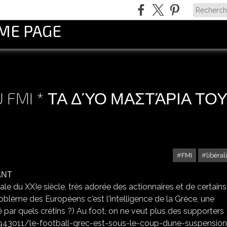
OME PAGE
U FMI * ΤΑ ΔΎΟ ΜΑΣΤΆΡΙΑ ΤΟ
FMI
libéra
LES DEUX MAMELLES DU FMI * ΤΑ ΔΎΟ ΜΑΣΤΆΡΙΑ ΤΟΥ ΔΝΤ
ale du XXIe siècle, très adorée des actionnaires et de certains
problème des Européens c'est l'intelligence de la Grèce, une
é par quels crétins ?) Au foot, on ne veut plus des supporters
/943011/le-football-grec-est-sous-le-coup-dune-suspensio