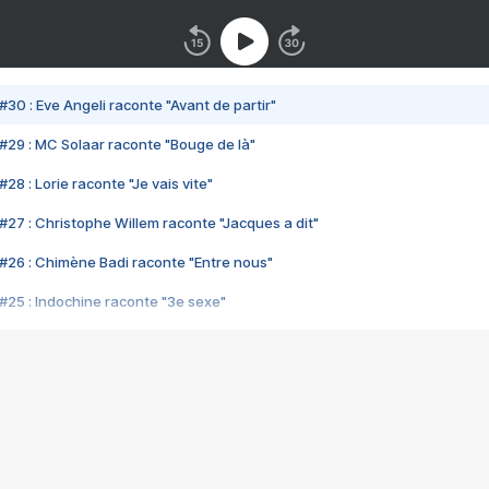
#30 : Eve Angeli raconte "Avant de partir"
#29 : MC Solaar raconte "Bouge de là"
28 : Lorie raconte "Je vais vite"
#27 : Christophe Willem raconte "Jacques a dit"
#26 : Chimène Badi raconte "Entre nous"
#25 : Indochine raconte "3e sexe"
#24 : Zaho raconte "C'est chelou"
#23 : Patrick Bruel raconte "Au café des délices"
#22 : Kyo raconte "Le chemin"
#21 : Nolwenn Leroy raconte "Cassé"