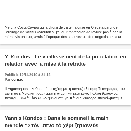
Merci à Costa Gavras qui a choisi de traiter la crise en Grèce à partir de
l'ouvrage de Yannis Varoufakis : j'ai eu l'impression de revivre pas à pas la
même vision que j'avais à l'époque des soubresauts des négociations sur la
dette grecque, en 2015....
Y. Kondos : Le vieillissement de la population en
relation avec la mise à la retraite
Publié le 19/11/2019 à 21:13
Par
dornac
Η γήρανση του πληθυσμού σε σχέση με τη συνταξιοδότηση Τι ανηφόρες που
έχει η ζωή. Μετά κάτι σαν τέρμα η στάση και μετά κενό. Πολλοί θέλουν να
πετάξουν, αλλά μένουν βιδωμένοι στη γη. Κάνουν διάφορα επαγγέλματα με
ομοιόμορφες κινήσεις. Κάνουν παιδιά στα...
Yannis Kondos : Dans le sommeil la main
mendie * Στόν υπνο τό χέρι ζητιανεύει