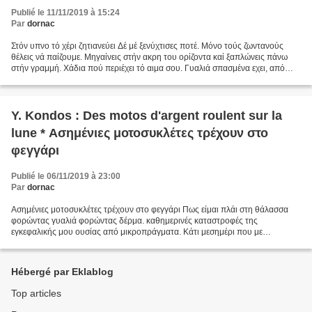
Publié le 11/11/2019 à 15:24
Par
dornac
Στόν υπνο τό χέρι ζητιανεύει Δέ μέ ξενύχτισες ποτέ. Μόνο τούς ζωντανούς
θέλεις νά παίζουμε. Μηγαίνεις στήν ακρη του ορίζοντα καί ξαπλώνεις πάνω
στήν γραμμή. Χάδια πού περιέχει τό αιμα σου. Γυαλιά σπασμένα εχει, από
γλέντι η φαντασίες. Σκουριά αφήνει η...
Y. Kondos : Des motos d'argent roulent sur la
lune * Ασημένιες μοτοσυκλέτες τρέχουν στο
φεγγάρι
Publié le 06/11/2019 à 23:00
Par
dornac
Ασημένιες μοτοσυκλέτες τρέχουν στο φεγγάρι Πως είμαι πλάι στη θάλασσα
φορώντας γυαλιά φορώντας δέρμα. καθημερινές καταστροφές της
εγκεφαλικής μου ουσίας από μικροπράγματα. Κάτι μεσημέρι που με
σκέφτεσαι να σου κρύβω το φώς. Το χέρι μου τραβάει την ηδον...
Hébergé par Eklablog
Top articles