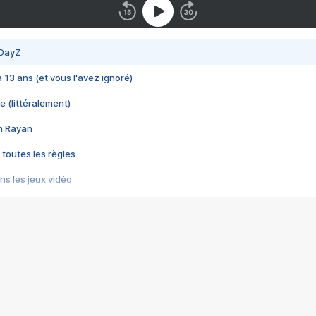
 DayZ
 a 13 ans (et vous l'avez ignoré)
e (littéralement)
im Rayan
 toutes les règles
s les jeux vidéo
us choquant de Rockstar ? - Le scandale BULLY
e plus moche de Steam
du RÊVE tourne au CAUCHEMAR
pendant 8 heures
it… à tort