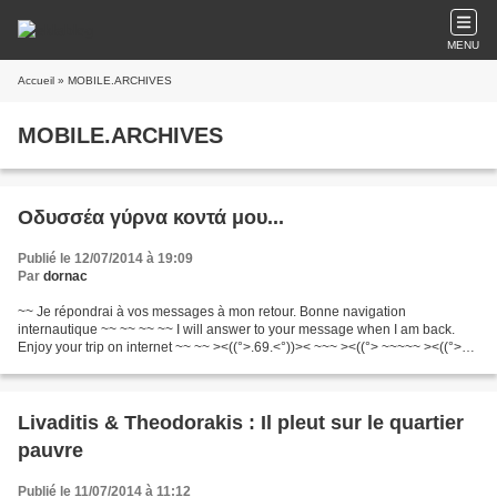
MENU
Accueil
» MOBILE.ARCHIVES
MOBILE.ARCHIVES
Οδυσσέα γύρνα κοντά μου...
Publié le 12/07/2014 à 19:09
Par
dornac
~~ Je répondrai à vos messages à mon retour. Bonne navigation
internautique ~~ ~~ ~~ ~~ I will answer to your message when I am back.
Enjoy your trip on internet ~~ ~~ ><((°>.69.<°))>< ~~~ ><((°> ~~~~~ ><((°>
Video : s dornac
Livaditis & Theodorakis : Il pleut sur le quartier
pauvre
Publié le 11/07/2014 à 11:12