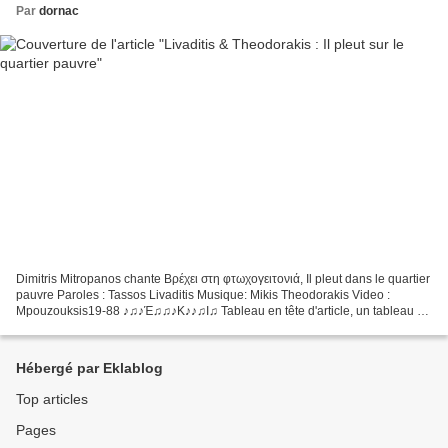
Par
dornac
Dimitris Mitropanos chante Βρέχει στη φτωχογειτονιά, Il pleut dans le quartier
pauvre Paroles : Tassos Livaditis Musique: Mikis Theodorakis Video :
Mpouzouksis19-88 ♪♫♪Έ♫♫♪Κ♪♪♫Ι♫ Tableau en tête d'article, un tableau de
Tassos Matzavinos : Pluie Τάσος...
Hébergé par Eklablog
Top articles
Pages