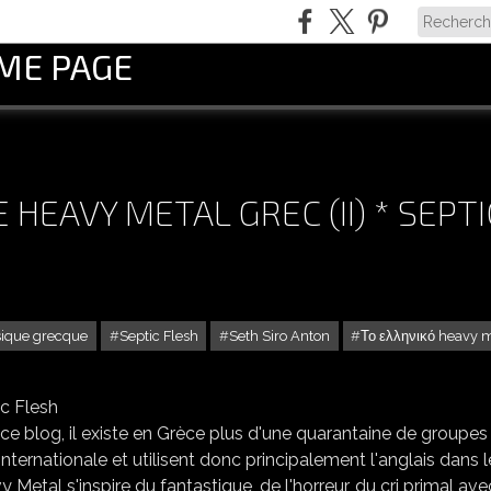
OME PAGE
 HEAVY METAL GREC (II) * SEPTI
ique grecque
Septic Flesh
Seth Siro Anton
Το ελληνικό heavy 
ORPHÉE AUX ENFERS : LE HEAVY METAL GREC (II) * SEPTIC FLESH
ce blog, il existe en Grèce plus d'une quarantaine de groupes
ternationale et utilisent donc principalement l'anglais dans l
tal s'inspire du fantastique, de l'horreur, du cri primal ave