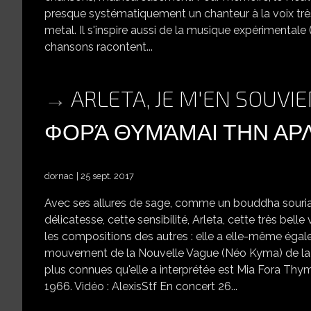
presque systématiquement un chanteur à la voix très 
metal. Il s'inspire aussi de la musique expérimenta
chansons racontent...
ARLETA, JE M'EN SOUVIE
ΦΟΡΆ ΘΥΜΆΜΑΙ ΤΗΝ ΑΡ
dornac
25 sept. 2017
Avec ses allures de sage, comme un bouddha sourian
délicatesse, cette sensibilité, Arleta, cette très bell
les compositions des autres : elle a elle-même égal
mouvement de la Nouvelle Vague (Néo Kyma) de la 
plus connues qu'elle a interprétée est Mia Fora Thym
1966. Vidéo : AlexisStf En concert 26...