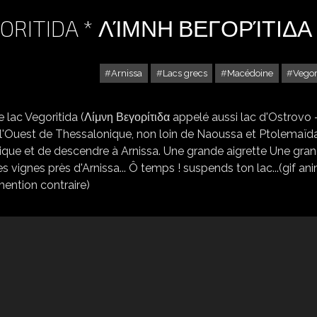
EGORITIDA * ΛΊΜΝΗ ΒΕΓΟΡΊΤΙΔΑ
Arnissa
Lacs grecs
Macédoine
Vegor
ARNISSA : LE LAC DE VEGORITIDA * ΛΊΜΝΗ ΒΕΓΟΡΊΤΙΔΑ
e lac Vegoritida (Λίμνη Βεγορίτιδα appelé aussi lac d'Ostrovo 
'Ouest de Thessalonique, non loin de Naoussa et Ptolemaïda.
onique et de descendre à Arnissa. Une grande aigrette Une gra
es vignes près d'Arnissa... Ô temps ! suspends ton lac...(gif an
mention contraire)