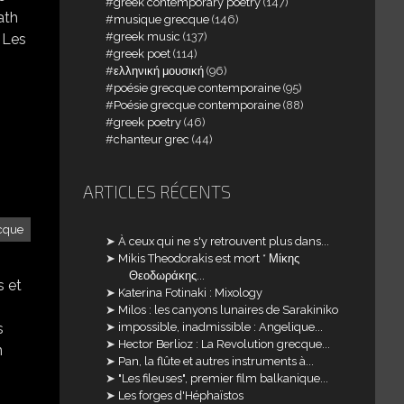
greek contemporary poetry
(147)
ath
musique grecque
(146)
greek music
(137)
 Les
greek poet
(114)
ελληνική μουσική
(96)
poésie grecque contemporaine
(95)
Poésie grecque contemporaine
(88)
greek poetry
(46)
chanteur grec
(44)
ARTICLES RÉCENTS
cque
À ceux qui ne s'y retrouvent plus dans...
Mikis Theodorakis est mort * Μίκης
Θεοδωράκης...
s et
Katerina Fotinaki : Mixology
Milos : les canyons lunaires de Sarakiniko
impossible, inadmissible : Angelique...
s
Hector Berlioz : La Revolution grecque...
n
Pan, la flûte et autres instruments à...
"Les fileuses", premier film balkanique...
Les forges d'Héphaïstos