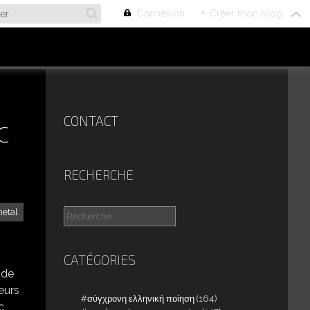
Connexion
+
Créer mon blog
CONTACT
C
RECHERCHE
metal
CATÉGORIES
 de
eurs
σύγχρονη ελληνική ποίηση
(164)
c