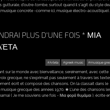
gutturale, d'outre-tombe, surtout quand il s'agit du style de
le (musique concrète -comme ici, musique électro-acoustique).
NDRAI PLUS D'UNE FOIS * ΜΙΑ
ΛΈΤΑ
Arleta
greek music
musique gre
t sur le monde avec bienveillance, sereinement, avec cette
e voix grecque, ne s'exprimait pas seulement à travers les texte
ement écrit et composé des chansons. On la classait dans le
musique grecque des années 1970. ❀ L'une des chansons le
amai ( Je me souviens une fois - Μια φορά θυμάμαι ), écrite e