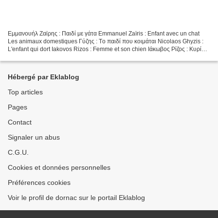
Εμμανουήλ Ζαϊρης : Παιδί με γάτα Emmanuel Zaïris : Enfant avec un chat
Les animaux domestiques Γύζης : Tο παιδί που κοιμάται Nicolaos Ghyzis :
L'enfant qui dort Iakovos Rizos : Femme et son chien Ιάκωβος Ρίζος : Κυρία
στον κήπο με το σκύλο της, π. 1885-1890...
Hébergé par Eklablog
Top articles
Pages
Contact
Signaler un abus
C.G.U.
Cookies et données personnelles
Préférences cookies
Voir le profil de dornac sur le portail Eklablog