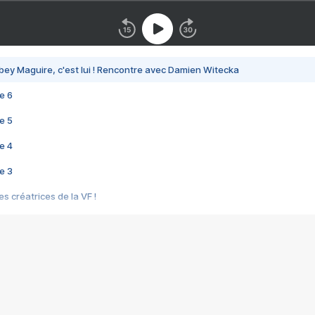
bey Maguire, c'est lui ! Rencontre avec Damien Witecka
e 6
e 5
e 4
e 3
s créatrices de la VF !
e 2
e 1
e Mektoub My Love arrive enfin ! Rencontre avec Shaïn Boumedine et Sal
i : après Toni en famille