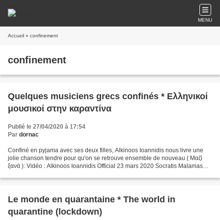
MENU
Accueil
» confinement
confinement
Quelques musiciens grecs confinés * Ελληνικοί
μουσικοί στην καραντίνα
Publié le 27/04/2020 à 17:54
Par
dornac
Confiné en pyjama avec ses deux filles, Alkinoos Ioannidis nous livre une
jolie chanson tendre pour qu'on se retrouve ensemble de nouveau ( Μαζί
ξανά ): Vidéo : Alkinoos Ioannidis Official 23 mars 2020 Socratis Malamas
quant à lui a choisi skype pour...
Le monde en quarantaine * The world in
quarantine (lockdown)