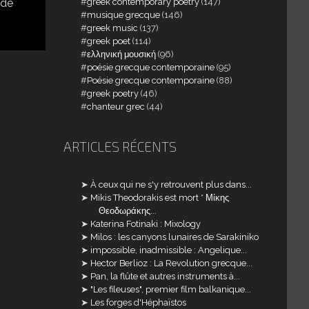
greek contemporary poetry
(147)
 de
musique grecque
(146)
greek music
(137)
greek poet
(114)
ελληνική μουσική
(96)
poésie grecque contemporaine
(95)
Poésie grecque contemporaine
(88)
greek poetry
(46)
chanteur grec
(44)
ARTICLES RÉCENTS
À ceux qui ne s'y retrouvent plus dans...
Mikis Theodorakis est mort * Μίκης
Θεοδωράκης...
Katerina Fotinaki : Mixology
Milos : les canyons lunaires de Sarakiniko
impossible, inadmissible : Angelique...
Hector Berlioz : La Revolution grecque...
Pan, la flûte et autres instruments à...
"Les fileuses", premier film balkanique...
Les forges d'Héphaïstos