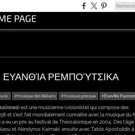
OME PAGE
 * ΕΥΑΝΘΊΑ ΡΕΜΠΟΎΤΣΙΚΑ
music
musique des Balkans
musique grecque
Ευανθία Ρεμπούτ
μπούτσικα) est une musicienne (violoniste) qui compose des
958 et s'est fait mondialement connaître avec la musique du f
e a eu un prix au festival de Thessalonique en 2004. Dès l'âge
kolaou et Akindynos Kaïmaki, ensuite avec Tatsis Apostolidis à