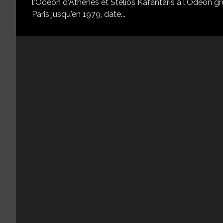
l'Odéon d'Athènes et Stelios Kafantaris à l'Odéon gr
Paris jusqu'en 1979, date...