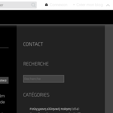
Connexion
+
Créer mon blog
CONTACT
RECHERCHE
σικα
CATÉGORIES
ilm
 de
σύγχρονη ελληνική ποίηση
(164)