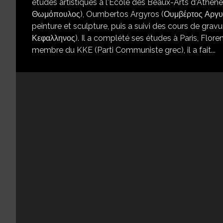
études artistiques à l'École des Beaux-Arts d'Ath
Θωμόπουλος), Oumbertos Argyros (Ουμβέρτος Αργυρο
peinture et sculpture, puis a suivi des cours de grav
Κεφαλληνος). Il a complété ses études à Paris, Flore
membre du KKE (Parti Communiste grec), il a fait...