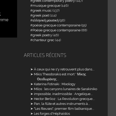
greek contemporary poetry
(147)
musique grecque
(146)
greek music
(137)
ς
greek poet
(114)
Comme
ελληνική μουσική
(96)
poésie grecque contemporaine
(95)
Poésie grecque contemporaine
(88)
greek poetry
(46)
chanteur grec
(44)
ARTICLES RÉCENTS
À ceux qui ne s'y retrouvent plus dans...
Mikis Theodorakis est mort * Μίκης
Θεοδωράκης...
Katerina Fotinaki : Mixology
Milos : les canyons lunaires de Sarakiniko
impossible, inadmissible : Angelique...
Hector Berlioz : La Revolution grecque...
Pan, la flûte et autres instruments à...
"Les fileuses", premier film balkanique...
Les forges d'Héphaïstos