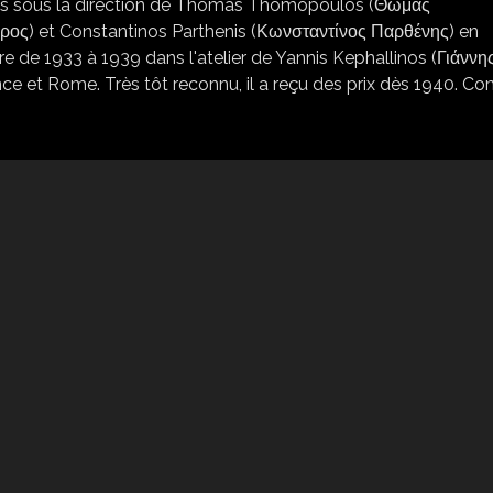
ènes sous la direction de Thomas Thomopoulos (Θωμάς
ς) et Constantinos Parthenis (Κωνσταντίνος Παρθένης) en
ure de 1933 à 1939 dans l'atelier de Yannis Kephallinos (Γιάννη
nce et Rome. Très tôt reconnu, il a reçu des prix dès 1940. 