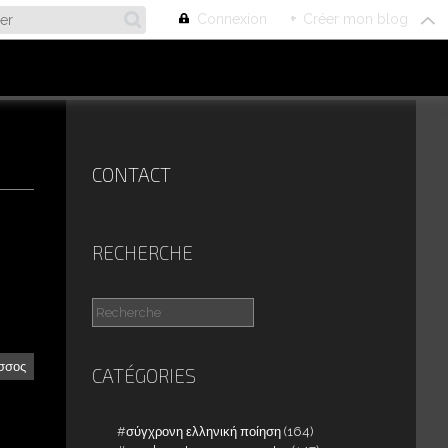
Connexion
+
Créer mon blog
CONTACT
RECHERCHE
σσος
CATÉGORIES
σύγχρονη ελληνική ποίηση
(164)