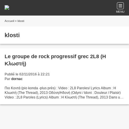
MENU
Accueil
» klosti
klosti
Le groupe de rock progressif grec 2L8 (Η
Κλωστή)
Publié le 02/11/2016 à 22:21
Par
dornac
Πιο Κοντά (pio konda -plus près) : Video : 2L8 Paroles/ Lyrics Album : Η
Κλωστή (The Thread), 2013 Οδύνη/Ηδονή (Odyni / Idoni : Douleur / Plaisir)
Video : 2L8 Paroles (Lyrics) Album : Η Κλωστή (The Thread), 2013 Dans un
style proche du groupe Trypes et...