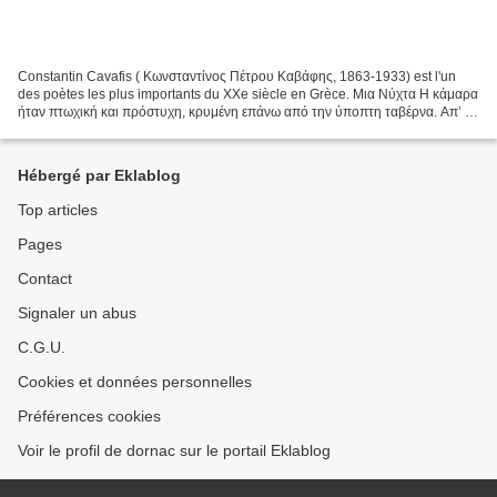
Constantin Cavafis ( Κωνσταντίνος Πέτρου Καβάφης, 1863-1933) est l'un
des poètes les plus importants du XXe siècle en Grèce. Μια Νύχτα Η κάμαρα
ήταν πτωχική και πρόστυχη, κρυμένη επάνω από την ύποπτη ταβέρνα. Aπ’ το
παράθυρο φαίνονταν το σοκάκι, το ακάθαρτο...
Hébergé par Eklablog
Top articles
Pages
Contact
Signaler un abus
C.G.U.
Cookies et données personnelles
Préférences cookies
Voir le profil de dornac sur le portail Eklablog