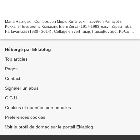
Maria Hatzigaki : Composition Μαρία Χατζηγάκη : Σύνθεση Panayotis
Kokkalis Παναγιώτης Κόκκαλης Eleni Zerva (1917-1993)Ελένη Ζέρβα Takis
Parlavantzas (1930 - 2014) : Collage en vert Τάκης Παρλαβάντζας : Κολάζ σε
πράσινο Tassos Syntelis : Mandala nuage...
Hébergé par Eklablog
Top articles
Pages
Contact
Signaler un abus
C.G.U.
Cookies et données personnelles
Préférences cookies
Voir le profil de dornac sur le portail Eklablog