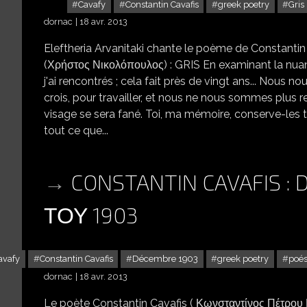
Cavafy
Constantin Cavafis
greek poetry
Gris
dornac
18 avr. 2013
Eleftheria Arvanitaki chante le poème de Constantin 
(Χρήστος Νικολόπουλος) : GRIS En examinant la nuanc
j'ai rencontrés ; cela fait près de vingt ans... Nous 
crois, pour travailler, et nous ne nous sommes plus revu
visage se sera fané. Toi, ma mémoire, conserve-les t
tout ce que...
CONSTANTIN CAVAFIS :
ΤΟΥ 1903
avafy
Constantin Cavafis
Décembre 1903
greek poetry
poés
dornac
18 avr. 2013
Le poète Constantin Cavafis ( Κωνσταντίνος Πέτρου 