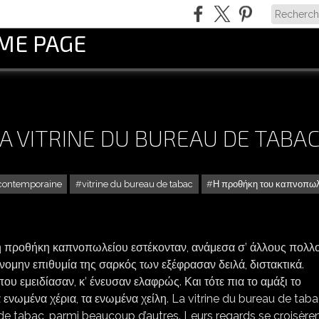
OME PAGE
LA VITRINE DU BUREAU DE TABA
 contemporaine
vitrine du bureau de tabac
Η προθήκη του καπνοπωλ
CONSTANTIN CAVAFIS : LA VITRINE DU BUREAU DE TABAC
 προθήκη καπνοπωλείου εστέκονταν, ανάμεσα σ’ άλλους πολλο
ομην επιθυμία της σαρκός των εξέφρασαν δειλά, διστακτικά.
υ εμειδίασαν, κ’ ένευσαν ελαφρώς. Και τότε πια το αμάξι το
 ενωμένα χέρια, τα ενωμένα χείλη. La vitrine du bureau de tabac
au de tabac, parmi beaucoup d’autres. Leurs regards se croisère