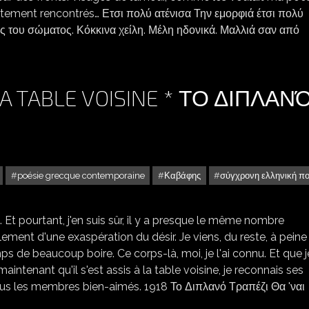
ètement rencontrés… Ετσι πολύ ατένισα Την εμορφιά έτσι πολύ
ές του σώματος. Κόκκινα χείλη. Μέλη ηδονικά. Μαλλιά σαν από
LA TABLE VOISINE * ΤΟ ΔΙΠΛΑΝ
poésie grecque contemporaine
Καβάφης
σύγχρονη ελληνική π
s. Et pourtant, j'en suis sûr, il y a presque le même nombre
ullement d'une exaspération du désir. Je viens, du reste, à peine
emps de beaucoup boire. Ce corps-là, moi, je l'ai connu. Et que 
aintenant qu'il s'est assis à la table voisine, je reconnais ses
nus les membres bien-aimés. 1918 Το Διπλανό Τραπέζι Θα 'ναι