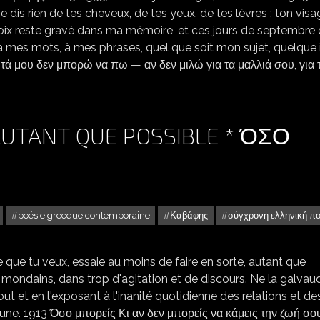
 dis rien de tes cheveux, de tes yeux, de tes lèvres ; ton visa
voix reste gravé dans ma mémoire, et ces jours de septembre 
 mes mots, à mes phrases, quel que soit mon sujet, quelque 
ωτά μου δεν μπορώ να πω — αν δεν μιλώ για τα μαλλιά σου, για 
AUTANT QUE POSSIBLE * ΌΣΟ
poésie grecque contemporaine
Καβάφης
σύγχρονη ελληνική π
e que tu veux, essaie au moins de faire en sorte, autant que
 mondains, dans trop d'agitation et de discours. Ne la galvau
ut et en l'exposant à l'inanité quotidienne des relations et de
tune. 1913 Όσο μπορείς Κι αν δεν μπορείς να κάμεις την ζωή σο