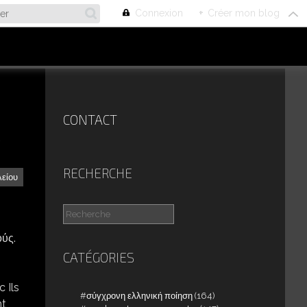
Connexion
+
Créer mon blog
CONTACT
C
RECHERCHE
είου
ύς.
CATÉGORIES
 Ils
σύγχρονη ελληνική ποίηση
(164)
nt