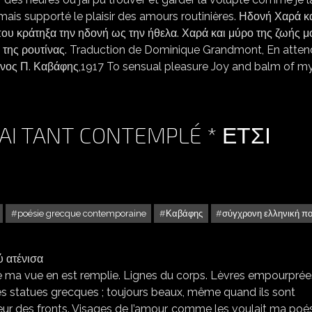
amais supporté le plaisir des amours routinières. Ηδονή Χαρά κ
ου κράτηξα την ηδονή ως την ήθελα. Χαρά και μύρο της ζωής μ
 της ρουτίνας. Traduction de Dominique Grandmont, En atten
ίνος Π. Καβάφης,1917 To sensual pleasure Joy and balm of my 
’AI TANT CONTEMPLÉ * ΕΤΣΙ
poésie grecque contemporaine
Καβάφης
σύγχρονη ελληνική π
ANTIN CAVAFIS : J’AI TANT CONTEMPLÉ * ΕΤΣΙ ΠΟΛΎ ΑΤΈΝΙΣΑ
ue ma vue en est remplie. Lignes du corps. Lèvres empourprée
s statues grecques ; toujours beaux, même quand ils sont
heur des fronts. Visages de l’amour, comme les voulait ma poé