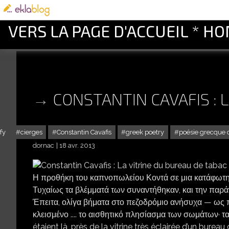
VERS LA PAGE D'ACCUEIL * H
CONSTANTIN CAVAFIS : 
fy
cierges
Constantin Cavafis
greek poetry
poésie grecque
dornac
18 avr. 2013
Η προθήκη του καπνοπωλείου Κοντά σε μια κατάφωτη
Τυχαίως τα βλέμματά των συναντήθηκαν, και την παράν
Έπειτα, ολίγα βήματα στο πεζοδρόμιο ανήσυχα — ως πο
κλεισμένο .... το αισθητικό πλησίασμα των σωμάτων· τα
étaient là, près de la vitrine très éclairée d’un bure