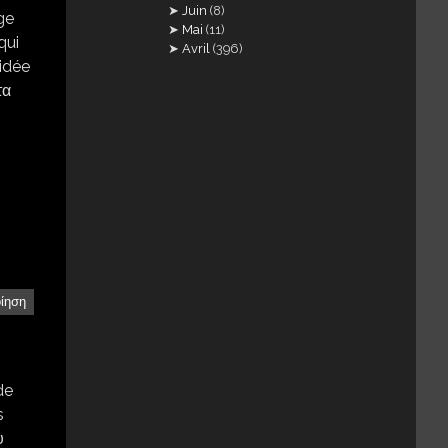
Juin
(8)
ge
Mai
(11)
qui
Avril
(396)
idée
τα
οίηση
de
s
υ