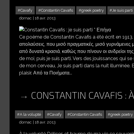
Cavafy
Constantin Cavafis
greek poetry
Je suis parti
dornac
18 avr. 2013
Ce poème de Constantin Cavafis a été écrit en 1913.
απολαύσεις, που μισό πραγματικές, μισό γυρνάμενες μ
από δυνατά κρασιά, καθώς που πίνουν οι ανδρείοι της ηδ
de moi, puis je suis parti. Vers des jouissances qui
de mon cerveau, Je suis parti dans la nuit illuminée
plaisir. Από τα Ποιήματα...
CONSTANTIN CAVAFIS : 
A la volupté
Cavafy
Constantin Cavafis
greek poetry
dornac
18 avr. 2013
À la volupté Délices et baume de ma vie ce souvenir 