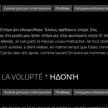
poésie grecque contemporaine
Καβάφης
σύγχρονη ελληνική π
CONSTANTIN CAVAFIS : JE SUIS PARTI * ΕΠΉΓΑ
 Επήγα Δεν εδεσμεύθηκα. Τελείως αφέθηκα κ’ επήγα. Στες
ες στο μυαλό μου ήσαν, επήγα μες στην φωτισμένη νύχτα. Κ’ ή
ονής. Je suis parti Je n’ai pas voulu m’attacher. J’ai tout don
 se sont avérées à demi réelles, en même temps que folles chim
. Et j’ai bu des vins âpres, comme savent En boire les hommes 
À LA VOLUPTÉ * ΗΔΟΝΉ
poésie grecque contemporaine
Καβάφης
σύγχρονη ελληνική π
des heures où j’ai pu trouver et garder la volupté comme je l