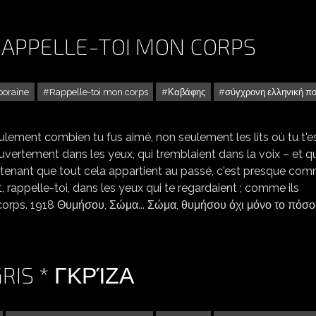
 RAPPELLE-TOI MON CORPS
poraine
Rappelle-toi mon corps
Καβάφης
σύγχρονη ελληνική π
ulement combien tu fus aimé, non seulement les lits où tu t'e
 ouvertement dans les yeux, qui tremblaient dans la voix – et q
tenant que tout cela appartient au passé, c'est presque com
nt, rappelle-toi, dans les yeux qui te regardaient ; comme ils
n corps. 1918 Θυμήσου, Σώμα... Σώμα, θυμήσου όχι μόνο το πόσο
GRIS * ΓΚΡΊΖΑ