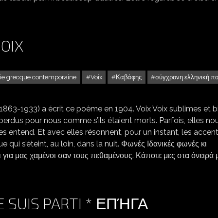
VOIX
ie grecque contemporaine
Voix
Καβάφης
σύγχρονη ελληνική π
1863-1933) a écrit ce poème en 1904. Voix Voix sublimes et b
perdus pour nous comme s’ils étaient morts. Parfois, elles no
les entend. Et avec elles résonnent, pour un instant, les accen
ui s’éteint, au loin, dans la nuit. Φωνές Ιδανικές φωνές κι
 για μας χαμένοι σαν τους πεθαμένους. Κάποτε μες στα όνειρά 
E SUIS PARTI * ΕΠΉΓΑ