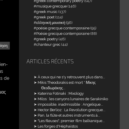
greek contemporary poetry
(147)
musique grecque
(146)
greek music
(137)
greek poet
(114)
ελληνική μουσική
(96)
poésie grecque contemporaine
(95)
Poésie grecque contemporaine
(88)
greek poetry
(46)
chanteur grec
(44)
οίηση
ARTICLES RÉCENTS
ien-
us
À ceux qui ne s'y retrouvent plus dans...
ts de
Mikis Theodorakis est mort * Μίκης
Θεοδωράκης...
μας
Katerina Fotinaki : Mixology
Milos : les canyons lunaires de Sarakiniko
impossible, inadmissible : Angelique...
Hector Berlioz : La Revolution grecque...
Pan, la flûte et autres instruments à...
"Les fileuses", premier film balkanique...
Les forges d'Héphaïstos