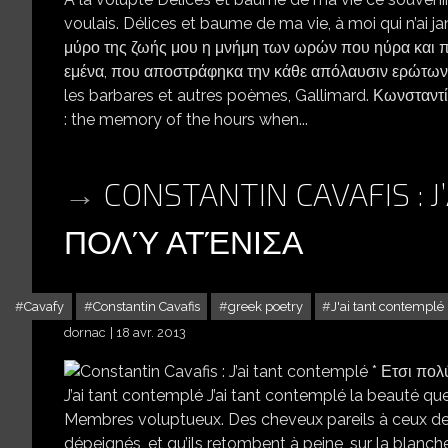
voulais. Délices et baume de ma vie, à moi qui n’ai j
μύρο της ζωής μου η μνήμη των ωρών που ηύρα και π
εμένα, που αποστράφηκα την κάθε απόλαυσιν ερώτων
les barbares et autres poèmes, Gallimard. Κωνσταντ
: the memory of the hours when...
CONSTANTIN CAVAFIS : J
ΠΟΛΎ ΑΤΈΝΙΣΑ
Cavafy
Constantin Cavafis
greek poetry
J'ai tant contemplé
dornac
18 avr. 2013
CONST
J’ai tant contemplé J’ai tant contemplé la beauté q
Membres voluptueux. Des cheveux pareils à ceux de
dépeignés, et qu’ils retombent à peine, sur la blanc