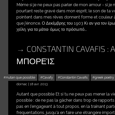
Même si je ne peux pas parler de mon amour - si je ne
pourtant reste gravé dans mon esprit, le son de ta 
pointent dans mes rêves donnent forme et couleur à
que j'énonce. Ο Δεκέμβρης του 1903 Κι αν για τον έρ
χείλη, για τα μάτια· όμως το πρόσωπό...
CONSTANTIN CAVAFIS : 
ΜΠΟΡΕΊΣ
Autan que possible
Cavafy
Constantin Cavafis
greek poetry
dornac
18 avr. 2013
Autant que possible Et si tu ne peux pas mener la vi
possible : de ne pas la gâcher dans trop de rapports
pas en l'engageant à tout propos, en la traînant parto
fréquentations, jusqu'à en faire une étrangère impor