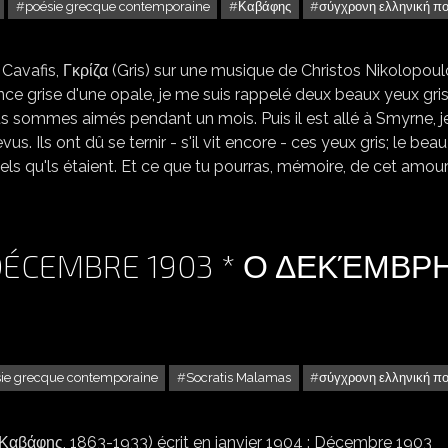
poésie grecque contemporaine
Καβάφης
σύγχρονη ελληνική π
Cavafis, Γκρίζα (Gris) sur une musique de Christos Nikolopou
e grise d'une opale, je me suis rappelé deux beaux yeux gri
nous sommes aimés pendant un mois. Puis il est allé à Smyrne, j
s. Ils ont dû se ternir - s'il vit encore - ces yeux gris; le beau
els qu'ls étaient. Et ce que tu pourras, mémoire, de cet amou
 DÉCEMBRE 1903 * Ο ΔΕΚΈΜΒΡ
ie grecque contemporaine
Socratis Malamas
σύγχρονη ελληνική π
Καβάφης, 1863-1933) écrit en janvier 1904 : Décembre 1903